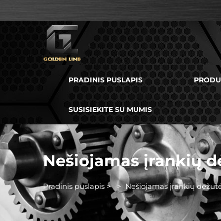
PRADINIS PUSLAPIS
PRODU
SUSISIEKITE SU MUMIS
Nešiojamas įrankių d
Pradinis puslapis
>
>
Nešiojamas įrankių dėžut