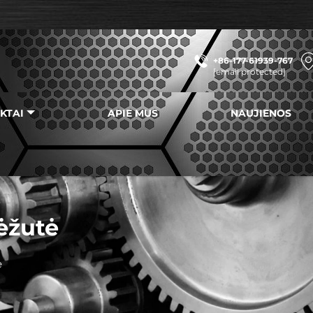
+86-177-61939-767
[email protected]
KTAI
APIE MUS
NAUJIENOS
ėžutė
ė