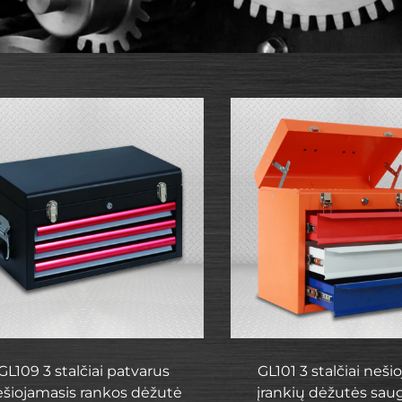
GL109 3 stalčiai patvarus
GL101 3 stalčiai neš
ešiojamasis rankos dėžutė
įrankių dėžutės sau