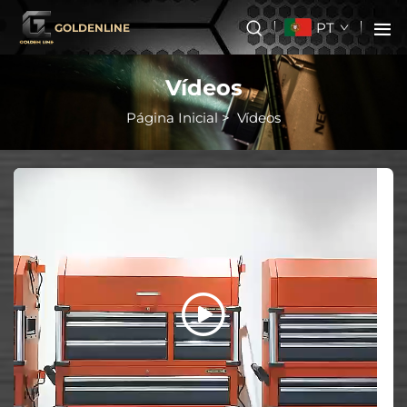
PT
GOLDENLINE
Vídeos
Página Inicial
>
Vídeos