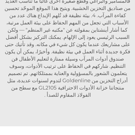
فالمسامير والبراغي وقطع صغيرة أخرى غالبًا ما تناسب العديد
من صناديق التخزين الخشبية. ويتيح هذا الموقع الموحّد تحسين
كفاءة المرآب. 4. بيئة نظيفة قد تُلهم الإبداع هناك عدد من
الأسباب التي تجعل من المهم الحفاظ على بيئة العمل مرتبة،
كما أشار أينشتاين بمقولته عن "مكتبه غير المنظم" — ولكن
السبب الرئيسي يعود إلى الإلهام. يمكنك التركيز بشكل أفضل
على مشاريعك عندما يكون كل شيء في مكانه. وقد تأتيك حتى
فكرة جديدة أثناء العمل في بيئة نظيفة. وأخيرًا، يمكن أن يكون
صندوق أدوات المرآب وسيلة ممتازة لتعليم الأطفال فن
التنظيم. شاركهم في الحفاظ على ترتيب الأدوات، وسوف
يتعلمون الشعور بالمسؤولية والعناية بممتلكاتهم. تم تصميم
أدراج التخزين من Goldenline لتدوم لسنوات عديدة، مثل
منتجاتنا
خزانة الأدوات الاحترافية GL2105 مع سطح من
الفولاذ المقاوم للصدأ
.