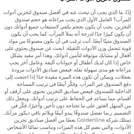
إذًا، ما الذي يجب أن تبحث عنه في أفضل صندوق لتخزين أدوات
المرآب؟ العامل الأول الذي يجب مراعاته هو حجم صندوق
التخزين. يجب أن يكون بحجم يكفي لاستيعاب جميع أدواتك دون
أن يكون كبيرًا جدًا لدرجة أنه يملأ المرآب. كما يجب أن يكون
الصندوق متينًا أيضًا. أنت ترغب في أن يكون مصنوعًا من مواد
قوية تتحمل وزن الأدوات الثقيلة. ابحث عن صندوق يحتوي على
أقفال أو مشابك موثوقة لتأمين أدواتك. وهذا أمر مفيد بشكل
خاص إذا كان لديك أطفال أو حيوانات أليفة. وعامل آخر يجب
مراعاته هو مدى سهولة نقله. فبعض صناديق الأدوات مزودة
بعجلات، ويمكن أن تكون هذه الميزة مفيدة جدًا إذا احتجت إلى
دفع الصندوق عبر المرآب. وفكّر أيضًا في ترتيب المساحة
الداخلية للصندوق. فبعض صناديق التخزين تحتوي على أرفف أو
أقسام، مما يساعد في الحفاظ على ترتيب أدواتك. ويجعل ذلك
من السهل العثور على ما تحتاجه دون تأخير. وأخيرًا، فكّر في
التصميم. ربما تفضل صندوقًا يبدو أنيقًا ويلائم باقي ديكور مرآبك.
تمتلك شركة Goldenline بعضًا من أفضل صناديق تخزين
الأدوات، والتي تضم كل هذه الميزات وتناسب تمامًا الأشخاص