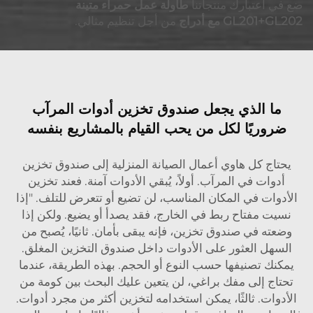
ضع في اعتبارك منتجاتنا
طاولة عمل حمراء متينة
GL201+GL202 مع أدراج
من أجل تنظيم مثالي.
ما الذي يجعل صندوق تخزين أدوات المرآب
ضروريًا لكل من يحب القيام بالمشاريع بنفسه
يحتاج كل هاوي أعمال الصيانة المنزلية إلى صندوق تخزين
أدوات في المرآب. أولاً، يُبقي الأدوات آمنة. فعند تخزين
الأدوات في المكان المناسب، لن تضيع أو تتعرض للتلف. "إذا
نسيت مفتاح ربط في الخارج، فقد يصدأ أو يضيع. ولكن إذا
وضعته في صندوق تخزين، فإنه يبقى بأمان. ثانيًا، يُصبح من
السهل العثور على الأدوات داخل صندوق التخزين المغلق.
يمكنك تصنيفها حسب النوع أو الحجم. بهذه الطريقة، عندما
تحتاج إلى مفك براغي، لن يتعين عليك البحث بين كومة من
الأدوات. ثالثًا، يمكن استخدامه لتخزين أكثر من مجرد أدوات.