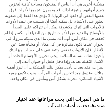
مشكلة أخرى هي أن الناس لا يمتلكون مساحة كافية لتخزين
جميع أدواتهم. ونتيجة لذلك، قد يقومون بتجميع الأدوات فوق
بعضها البعض أو دفعها في الزوايا. لا يؤدي هذا فقط إلى صعوبة
العثور على الأشياء، بل يمكنه أيضًا أن يتسبب في تلف الأدوات.
فالأدوات التي تُترك مكشوفة يمكن أن تتراكم عليها الصدأ
والأوساخ. وللعديد من الأدوات تاريخ من الضياع أو الكسر إذا لم
تُحفظ في مكان آمن. أو... أنك تنسى ما الذي تملكه متروكًا في
الجوار. عندما تكون متناثرة في كل مكان أو مخبأة بعيدًا عن
الأنظار، فإن الأدوات تختفي وتتضاعف على حساب ميزانيتك.
وأخيرًا، هناك مسألة السلامة. يجب تخزين الأجسام الحادة أو
الأشياء الثقيلة بعناية. وإذا دخل طفل أو حيوان أليف إلى
المرآب، فقد يصاب بأذى. يمكن لتلك المشكلات أن تبرز أهمية
امتلاك صندوق جيد لتخزين أدوات المرآب، بحيث تكون جميع
الأشياء المتناثرة مخزنة بشكل آمن ومأمون في مكان واحد.
ما هي الميزات التي يجب مراعاتها عند اختيار
صندوق تخزين أدوات المرآب