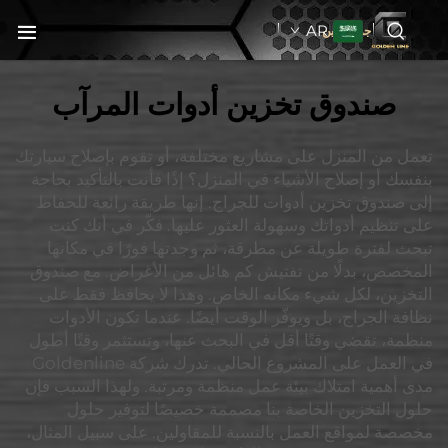
AR
جولدنبلاين
صندوق تخزين أدوات المرآب
تعمل من المنزل على مشاريع مختلفة، أو تقوم بإصلاح سيارتك
بنفسك أو إصلاح الأشياء في المنزل؟ إذًا فأنت بالتأكيد بحاجة
إلى صندوق تخزين أدوات للجراج. إنها طريقة رائعة للحفاظ
على تنظيم أدواتك وسهولة العثور عليها. فكّر في أنك كنت
تبحث لفترة طويلة عن مطرقة، ثم وجدتها فورًا في مكانها
المخصص، بدلًا من تفتيش كم هائل من الأغراض. مع صندوق
التخزين، لكل شيء مكانه الخاص. وهذا لا يحافظ فقط على
نظافة الجراج، بل ويوفّر الوقت أيضًا. عندما تكون الأدوات
منظمة، تقضي وقتًا أقل في البحث عنها، وتستثمر وقتًا أطول
في العمل على المشروع الحالي. تدرك شركة Goldenline
مدى أهمية امتلاك بيئة عمل منظمة ومرتبة. ولهذا السبب فإن
حلول التخزين الخاصة بنا مصممة خصيصًا لتوفير حلول
مخصصة لمواقع العمل بالنسبة للمقاولين. على سبيل المثال،