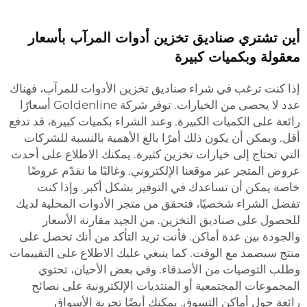
أين تشتري صناديق تخزين أدوات المرآب بأسعار
معقولة وبكميات كبيرة
إذا كنت ترغب في شراء صناديق تخزين الأدوات للمرآب، فهناك
عدد لا يحصى من الخيارات. توفر شركة Goldenline أسعارًا
رائعة على الكميات الكبيرة. وعند الشراء بكميات كبيرة، قد تدفع
أقل. ويمكن أن يكون ذلك أمرًا بالغ الأهمية بالنسبة للشركات
التي تحتاج إلى خيارات تخزين كثيرة. يمكنك الاطلاع على أحدث
عروض المتجر عبر موقعنا الإلكتروني. وغالبًا ما نقدّم عروضًا
خاصة يمكن أن تساعدك في التوفير بشكل أكبر. وإذا كنت
تفضل الشراء شخصيًا، فتحقق من متجر الأدوات المحلية لديك
للحصول على صناديق التخزين. من الجيد مقارنة الأسعار
والجودة بين عدة أماكن. فأنت تريد التأكد من أنك تحصل على
منتج سيصمد مع الوقت. كما ينبغي عليك الاطلاع على التقييمات
وطلب التوصيات من الأصدقاء. وفي بعض الأحيان، تحتوي
المجموعات المجتمعية أو المنتديات الإلكترونية على نصائح
رائعة حول أماكن التسوق. يمكنك أيضًا تجربة الأسواق