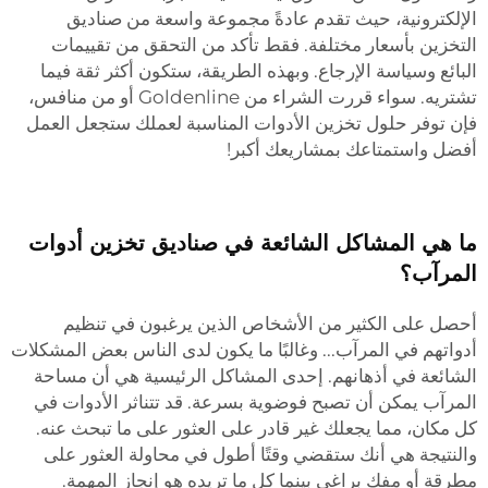
الإلكترونية، حيث تقدم عادةً مجموعة واسعة من صناديق
التخزين بأسعار مختلفة. فقط تأكد من التحقق من تقييمات
البائع وسياسة الإرجاع. وبهذه الطريقة، ستكون أكثر ثقة فيما
تشتريه. سواء قررت الشراء من Goldenline أو من منافس،
فإن توفر حلول تخزين الأدوات المناسبة لعملك ستجعل العمل
أفضل واستمتاعك بمشاريعك أكبر!
ما هي المشاكل الشائعة في صناديق تخزين أدوات
المرآب؟
أحصل على الكثير من الأشخاص الذين يرغبون في تنظيم
أدواتهم في المرآب... وغالبًا ما يكون لدى الناس بعض المشكلات
الشائعة في أذهانهم. إحدى المشاكل الرئيسية هي أن مساحة
المرآب يمكن أن تصبح فوضوية بسرعة. قد تتناثر الأدوات في
كل مكان، مما يجعلك غير قادر على العثور على ما تبحث عنه.
والنتيجة هي أنك ستقضي وقتًا أطول في محاولة العثور على
مطرقة أو مفك براغي بينما كل ما تريده هو إنجاز المهمة.