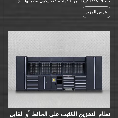
تمتلك عددًا كبيرًا من الأدوات، فقد يكون تنظيمها أمرًا
صعبًا. وقد يكون النظام القابل للتعديل لتنظيم الأدوات هو
عرض المزيد
الحل الأمثل. وتقدّم لك شركة Goldenline حلاً عمليًّا
وذكيًّا لتخزين الأدوات يتطور...
نظام التخزين المُثبت على الحائط أو القابل