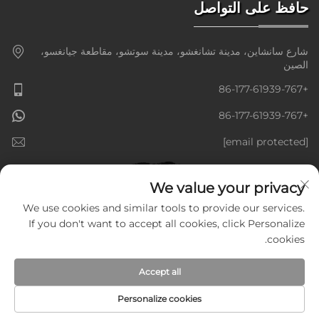
حافظ على التواصل
شارع سانشاين، مدينة تشانغشو، مدينة سوتشو، مقاطعة جيانغسو،
الصين
+86-177-61939-767
+86-177-61939-767
[email protected]
We value your privacy
We use cookies and similar tools to provide our services.
If you don't want to accept all cookies, click Personalize
cookies.
Accept all
Personalize cookies
حقوق النشر © شركة جيانغسو جولدنلاين للمعدات الذكية المحدودة، جميع
الحقوق محفوظة —
سياسة الخصوصية
—
مدونة