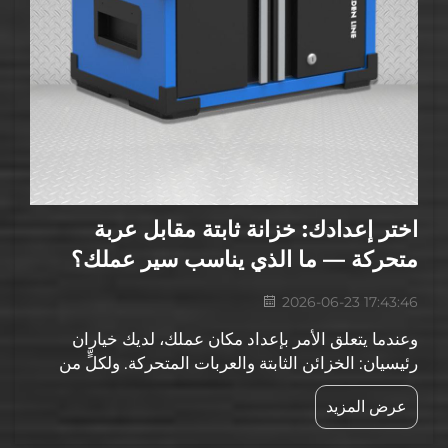
اختر إعدادك: خزانة ثابتة مقابل عربة
متحركة — ما الذي يناسب سير عملك؟
2026-06-23 17:43:46
وعندما يتعلق الأمر بإعداد مكان عملك، لديك خياران
رئيسيان: الخزائن الثابتة والعربات المتحركة. ولكلٍّ من
هذين الخيارين مزايا وعيوبه. فالخزائن الثابتة متينة وآمنة؛
عرض المزيد
فهي لا تتحرك، وبالتالي تبقى جميع الأدوات التي
تستخدمها في أماكنها دائمًا...