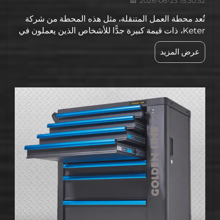
2026-06-23 15:30:52
تُعد محطة العمل المتنقلة، مثل هذه المحطة من شركة
Keter، ذات قيمة كبيرة جدًّا للأشخاص الذين يعملون في
مواقع مختلفة أو يحتاجون إلى حمل أدواتهم معهم أينما
عرض المزيد
ذهبوا. فما الذي يميّز محطة العمل المتنقلة Goldenline
حقًّا؟ أولًا، إنها مصنوعة بجودة عالية جدًّا...