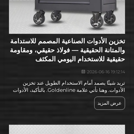
تخزين الأدوات الصناعية المصمم للاستدامة
والمتانة الحقيقية — فولاذ حقيقي، ومقاومة
حقيقية للاستخدام اليومي المكثف
2026-06-16 19:12:14
تريد شيئًا يصمد أمام الاستخدام الطويل عند تخزين
الأدوات. وهنا تأتي علامة Goldenline. بالتأكيد، الأدوات
شيءٌ نتعامل معه جميعًا ونحتاج إلى تخزينه بشكل مناسب.
عرض المزيد
وعندما يكون الفولاذ جادًّا حقًّا، فهو معروفٌ بقوته و...