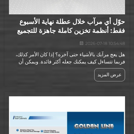
حوّل أي مرآب خلال عطلة نهاية الأسبوع
فقط: أنظمة تخزين كاملة جاهزة للتجميع
2026-07-18 10:54:48
هل يعج مرآبك بالأشياء حتى آخره؟ إذا كان الأمر كذلك،
فربما تتساءل كيف يمكنك جعله أكثر فائدة. ويمكن أن
يكون تجديد مرآبك مشروعًا ممتعًا يمكن إنجازه خلال
عرض المزيد
عطلة نهاية الأسبوع! وتوفّر أنظمة التخزين سهلة التجميع
والاقتصادية من شركة Goldenline...