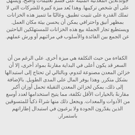
جولدنلاين المعدنية المتينة على قسم تعليمات واضح، ويسهل
على أي شخص تركيبها. وهذا يُعد ميزة كبيرة للشركات التي لا
تملك القدرة على تثبيت تطبيق. وغالبًا ما تتميز هذه الخزانات
بمظهر أنيق واحترافي يمكن أن يحسن بيئة مكان العمل.
ويستطيع تجار الجملة بيع هذه الخزانات للمستهلكين الباحثين
عن الجمع بين الفائدة والأسلوب في مرائبهم أو ورش عملهم.
الكفاءة من حيث التكلفة هي ميزة أخرى. على الرغم من أن
السعر قد يكون أعلى في البداية مقارنةً بمواد أخرى، إلا أن
خزائن المعدن مصنوعة لتدوم، وبالتالي لن تحتاج إلى استبدالها
بشكل متكرر. وهذا يوفر المال على المدى الطويل. بالإضافة
إلى ذلك، يمكن لخزائن المعدن الثقيلة تحمل أوزان أكبر
مقارنةً بالخيارات الأقل تكلفة، مما يتيح استخدامها لعدد أوسع
من الأدوات والمعدات. ويجعل ذلك منها شراءً ذكياً للمتسوقين
الذين يقدّرون الجودة ولا يرغبون في استبدال إطاراتهم
باستمرار.