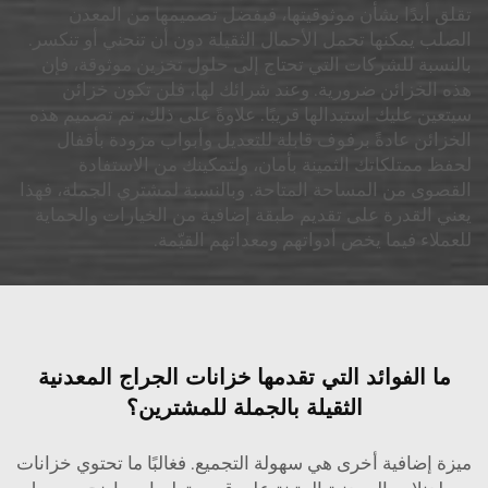
تقلق أبدًا بشأن موثوقيتها، فبفضل تصميمها من المعدن
الصلب يمكنها تحمل الأحمال الثقيلة دون أن تنحني أو تنكسر.
بالنسبة للشركات التي تحتاج إلى حلول تخزين موثوقة، فإن
هذه الخزائن ضرورية. وعند شرائك لها، فلن تكون خزائن
سيتعين عليك استبدالها قريبًا. علاوةً على ذلك، تم تصميم هذه
الخزائن عادةً برفوف قابلة للتعديل وأبواب مزودة بأقفال
لحفظ ممتلكاتك الثمينة بأمان، ولتمكينك من الاستفادة
القصوى من المساحة المتاحة. وبالنسبة لمشتري الجملة، فهذا
يعني القدرة على تقديم طبقة إضافية من الخيارات والحماية
للعملاء فيما يخص أدواتهم ومعداتهم القيّمة.
ما الفوائد التي تقدمها خزانات الجراج المعدنية
الثقيلة بالجملة للمشترين؟
ميزة إضافية أخرى هي سهولة التجميع. فغالبًا ما تحتوي خزانات