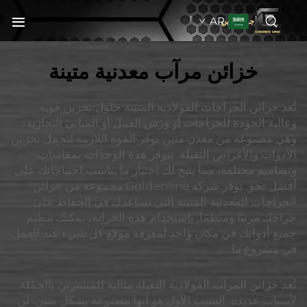
AR
جولدنبلاين
خزائن مرآب معدنية متينة
تُعد خزائن الجراجات الفولاذية المتينة حلول تخزين قوية
وعالية الجودة للجراجات أو ورش العمل أو المباني التجارية.
وهي مصنوعة من معدن متين يوفر القوة اللازمة لتحمل تخزين
الأدوات والأغراض الثقيلة. تتوفر هذه الوحدات بمقاسات
وتصاميم مختلفة، مما يتيح لك اختيار ما يناسب احتياجاتك على
أفضل نحو. توفر شركة Goldenline مجموعة من خزائن
الجراجات المعدنية المتينة التي تساعدك في الحفاظ على
جراجك مرتبًا ومنظمًا. باستخدام هذه الخزانة، يمكنك تنظيم
جميع أدواتك في مكان واحد لمعرفة موقع كل شيء عند العمل
في مشروع ما.
تُعد خزائن المرآب الفولاذية الثقيلة مثالية للمشترين بالجملة
لأسباب عديدة. السبب الأول هو أنها مصنوعة بشكل متين. لن