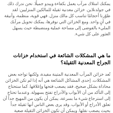
يمكنك امتلاك مرآب يعمل بكفاءة ويبدو جميلًا. نحن ندرك ذلك
في جولدنلاين. خزائن معدنية ثقيلة للمالكين المنزليين: لقد
طوّرنا أحجامًا تناسب كل مالك منزل. فهي قوية، منظمة، وأنيقة
في آنٍ واحد. ومع الخزائن التي نوفرها، يمكنك تحويل مرآبك
المليء بالفوضى إلى مساحة عملية ومنضبطة حيث يسهل
العثور على كل شيء.
ما هي المشكلات الشائعة في استخدام خزانات
الجراج المعدنية الثقيلة؟
تُعد خزائن المرآب المعدنية المتينة مفيدة، ولكنها تواجه بعض
المشكلات. إحدى المشاكل الشائعة هي أنه إذا لم تكن الخزائن
محاذاة بشكل صحيح، فقد يصعب فتحها وإغلاقها. كما ستحتاج
إلى التأكد من أن الأبواب والأدراج تفتح بسهولة. وعندما تحتاج
إلى استرجاع شيء ما بسرعة، يمكن أن يكون من المهيج جداً أن
تعلق الأدراج أو الأبواب. وقد يرى بعض الناس أنها ثقيلة جداً
بحيث يصعب نقلها. ويمكن أن تكون الخزائن الثقيلة صعبة