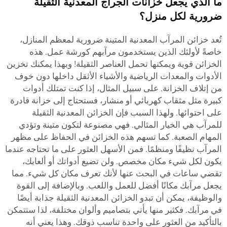
ما الذي يجعل خزانات الجراج المعدنية الثقيلة
ضرورية لكل منزل؟
تُعد خزائن المرآب المعدنية المتينة ضرورية لمعظم المنازل،
خاصةً لأولئك الذين يستخدمون مرآبهم كورشة عمل. هذه
الخزائن قوية ويمكنها تحمل العناصر الثقيلة! وبهذا يمكنك تخزين
الأدوات والمعدات الرياضية والأشياء الأثقل داخلها دون خوف
من إتلاف الخزانة. على سبيل المثال، إذا كنت تمتلك أدوات
كبيرة مثل مثقاب كهربائي أو منشار، فستحتاج إلى خزانة قادرة
على احتوائها. ولهذا السبب فإن الخزائن المعدنية الثقيلة
للمرآب هي الخيار المثالي. فهي مصنوعة لتكون متينة وتؤدي
المهام الصعبة. كما تسهم هذه الخزائن في الحفاظ على مظهر
المرآب نظيفًا ومنظمًا. فمن الأسهل العثور على ما تحتاجه عندما
يكون لكل شيء مكان مخصص. ولن تضيع أدواتك أو ألعابك،
تقضي ساعات في البحث عنها لأنك تعرف مكان كل شيء. مما
يجعل مرآبك مكانًا أفضل للعمل واللعب. وبالإضافة إلى القوة
والوظيفة، يمكن أن تبدو الخزائن المعدنية الثقيلة جذابة أيضًا
في مرآبك. فكثير منها يأتي بتصاميم وألوان مختلفة، لذا ستتمكن
بالتأكيد من العثور على واحدة تناسب ذوقك. وهذا يعني أنه