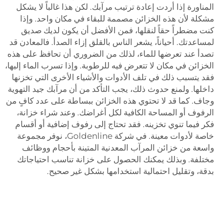
المناورة إذا أردت إعادة ترتيب مرآبك. لكن هذا غالباً لا يشكل
مشكلة لأن هذه الخزائن مصممة للبقاء في مكان واحد. وإذا
كنت مضطراً حقاً لنقلها، فمن الأفضل أن يكون لديك صديق
لمساعدتك. أحياناً، يشعر الناس بالقلق إزاء الصدأ. فالمعادن قد
تصدأ عند تعرضها للماء، لذلك من الضروري أن تحافظ على هذه
الخزائن في مكان لا تتعرض فيه للرطوبة. وإذا تسرب الماء إليها،
فقد يتسبب ذلك في تلف الأدوات والأشياء الأخرى التي تخزنها
داخلها. ولمنع حدوث ذلك، يجب التأكد من أن مرآبك جيد التهوية
وجاف. كما قد لا تحتوي هذه الخزائن ببساطة على عدد كافٍ من
الرفوف أو المساحة الكافية لكل أغراضك. وعند شراء خزانة،
فكر فيما تنوي تخزينه. فقد تحتاج إلى رفوف إضافية أو أقسام
خاصة لأدوات معينة. في شركة Goldenline، نوفر مجموعة
واسعة من خزائن المرآب المعدنية المتينة بأحجام ووظائف
مختلفة. وبذلك يمكنك الحصول على خزانة تناسب احتياجاتك
بدقة، وتقليل احتمالية استخدامها بشكل غير صحيح.