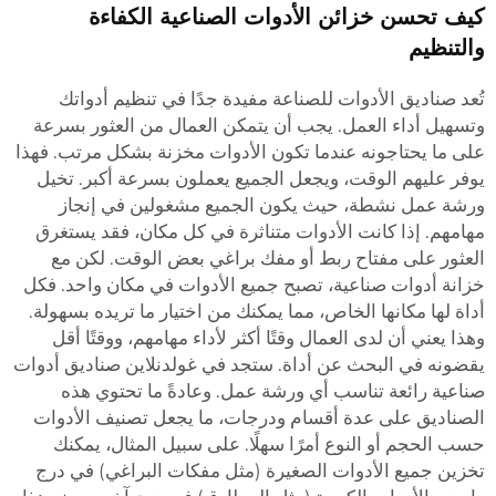
كيف تحسن خزائن الأدوات الصناعية الكفاءة
والتنظيم
تُعد صناديق الأدوات للصناعة مفيدة جدًا في تنظيم أدواتك
وتسهيل أداء العمل. يجب أن يتمكن العمال من العثور بسرعة
على ما يحتاجونه عندما تكون الأدوات مخزنة بشكل مرتب. فهذا
يوفر عليهم الوقت، ويجعل الجميع يعملون بسرعة أكبر. تخيل
ورشة عمل نشطة، حيث يكون الجميع مشغولين في إنجاز
مهامهم. إذا كانت الأدوات متناثرة في كل مكان، فقد يستغرق
العثور على مفتاح ربط أو مفك براغي بعض الوقت. لكن مع
خزانة أدوات صناعية، تصبح جميع الأدوات في مكان واحد. فكل
أداة لها مكانها الخاص، مما يمكنك من اختيار ما تريده بسهولة.
وهذا يعني أن لدى العمال وقتًا أكثر لأداء مهامهم، ووقتًا أقل
يقضونه في البحث عن أداة. ستجد في غولدنلاين صناديق أدوات
صناعية رائعة تناسب أي ورشة عمل. وعادةً ما تحتوي هذه
الصناديق على عدة أقسام ودرجات، ما يجعل تصنيف الأدوات
حسب الحجم أو النوع أمرًا سهلًا. على سبيل المثال، يمكنك
تخزين جميع الأدوات الصغيرة (مثل مفكات البراغي) في درج