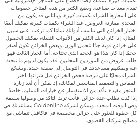
بكميات كبيرة. يمكنك أيضًا الاطلاع على المتاجر الإلكترونية التي
تقدم معدات صناعية. ويضع الكثير من هذه المتاجر خصومات
على أسعارها للشراء بكميات كبيرة، وبالتالي قد يكون من
المجدي مقارنة العروض. عند الشراء بكميات كبيرة، يمكنك أيضًا
اختيار الخزائن التي تناسب أدواتك تمامًا كما ترغب. على سبيل
المثال، إذا كان لديك الكثير من الأدوات الثقيلة، يمكنك الحصول
على خزائن قوية جدًا تتحمل الوزن. وبعض الخزائن تكون أصغر
حجمًا إذا كان هذا هو الحجم الذي تحتاجه. أما الخيار الثالث فهو
طلب عروض من الموردين المحليين. فقد يكون لديهم ما تبحث
عنه ويمكنهم مساعدتك في التوصل إلى صفقة جيدة. ويشجّع
الشراء محليًا على فرصة فحص الخزائن قبل شرائها. اختر
المقاس والتصميم المناسبين لمكانك، إذ يمكن أن تُعد زيارة
المتجر مفيدة. تأكد من الاستفسار عن خيارات التسليم، خاصةً
إذا كنت تطلب عدة خزائن. فأنت تريد التأكد من وصولها سليمة
وفي الوقت المحدد. ويمكن لشركة Goldenline مساعدتك في
كل خطوة للعثور على خزائن مخصصة في فاكافيل تتماشى مع
مصالح شركتك القصوى.