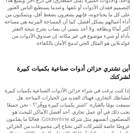
واحد، والأدوات الكبيرة (مثل المطارق) في درج آخر. ويمنع هذا
التصميم فقدان الأدوات أو تلفها. وعندما يستطيع الناس العثور
على كل ما يحتاجونه، فإنهم يشعرون بضغط أقل، ويتمكنون من
أداء أعمالهم بشكل أفضل. كما أن المساحة المرتبة هي مساحة
أكثر أمانًا ونظافة. ولا أحد يتمنى أن يصاب بجرح نتيجة التعثر
بأداة أو شيء موضوع في غير مكانه. إن صندوق الأدوات من
غولدنلاين هو المثال الحي لدمج الأمان بالكفاءة.
أين تشتري خزائن أدوات صناعية بكميات كبيرة
لشركتك
إذا كنت ترغب في شراء خزائن الأدوات الصناعية بكميات كبيرة
لنشاطك التجاري، فهناك العديد من الخيارات المتاحة. هل
سمعت يومًا بالعبارة: "اشترِ بكميات كبيرة ووفّر"؟ - نحن جميعًا
نحب ذلك في أي عمل تجاري. أحد أفضل الأماكن للبحث هو
المصنّعون أنفسهم مثل شركة Goldenline. فغالبًا ما يقدّمون
عروضًا خاصة للشركات التي تحتاج إلى مجموعات من الخزائن