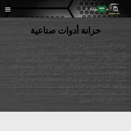
AR
جولدنبلاين
خزانة أدوات صناعية
خزانة الأدوات هي نوع فريد من أنواع الأثاث، حيث يمكن
تخزين الأدوات بشكل منظم وآمن. عندما تفكر في خزانة
أدوات، فكّر في صندوق كبير مليء بالأدراج والرفوف. إنها
مفيدة جدًا في المصانع وأماكن العمل والمنزل. وعندما تكون
كل الأشياء مرتبة معًا، يصبح من السهل معرفة مكان كل
شيء،” كما أضاف. تُصنّع شركة Goldenline خزائن أدوات
صناعية عالية الجودة، قوية وموثوقة. سيُساعدك هذا الدليل
على معرفة كيفية العثور على أفضل خزانة أدوات وما يجب
الانتباه إليه أثناء التسوق.