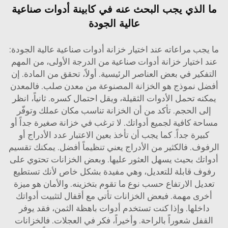
ما الذي يجب البحث عنه في كابينة أدوات صناعية
عالية الجودة
ما يجب مراعاته عند اختيار خزانة أدوات صناعية عالية الجودة:
عند اختيار خزانة أدوات صناعية من الدرجة الأولى، من المهم
التفكير في بعض العناصر الرئيسية. أولاً، تحقق من المادة. إن
أفضل نموذج هو الخزانة المصنوعة من معدن صلب. فالمعدن
يمكنه تحمل الأدوات الثقيلة، ويقل احتمال كسره. ثانياً، انظر
إلى الحجم. تأكد من أن الخزانة تناسب مكان عملك وتوفّر
مساحة كافية لجميع أدواتك. لا ترغب في خزانة صغيرة جداً أو
كبيرة جداً. كما يجب أن تأخذ بعين الاعتبار عدد الأدراج أو
الرفوف. فالكثير من الأدراج يعني تنظيماً أفضل. يمكنك تقسيم
أدواتك بحيث يسهل العثور عليها. وبعض الخزانات تحتوي على
رفوف قابلة للتعديل، وهي مفيدة بشكل خاص لأنك تستطيع
تعديل الارتفاع حسب نوع ما تقوم بتخزينه. والأمان هو ميزة
أخرى مهمة. فبعض الخزانات تأتي مع أقفال لتثبيت أدواتك
داخلها. وإذا كنت تستخدم أدوات باهظة الثمن، فقد يوفر
القفل شعوراً بالراحة. وأخيراً، فكر في العجلات. فالخزانات