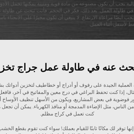
ثالية يجب أن تكون مصنوعة من مادة قوية ومتينة يمكنها تحمل الأدو
ن في طاولة العمل. بعد ذلك، فكر في الحجم. فأنت تبحث عن طاول
 أيضًا مراعاة الارتفاع. لا ينبغي أن تكون مجبرًا على الانحناء ب
 لأسفل أثناء العمل.
بحث عنه في طاولة عمل جراج تخزين
العملية الجيدة على رفوف أو أدراج أو خطاطيف لتخزين أدواتك ب
، إذا كنت تحفظ البراغي في درج معين والمفاتيح في آخر، فافعل 
 فوضوية في بعض المشاريع، ويكون من الأسهل تنظيف الأوساخ أو
ن الناس، مثل الإضاءة المدمجة أو منافذ الكهرباء. يمكن أن تجعل ه
كنت تعمل في كراج مظلم.
ها توفر لك مكانًا ثابتًا للقيام بعملك! سواء كنت تقوم بقطع الخشب