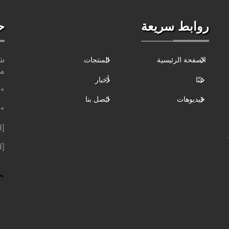
روابط سريعة
ح
شا
الصفحة الرئيسية
المنتجات
مق
عنّا
أخبار
+86-186-6264-6688
فيديوهات
اتصل بنا
+86-189-9438-4937
[email protected]
[email protected]