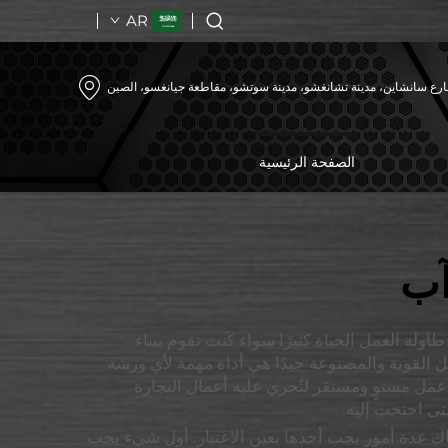
AR
رع سانشاين، مدينة تشانغشو، مدينة سوتشو، مقاطعة جيانغسو، الصين
الصفحة الرئيسية
آب
ة العمل الحياة كثيرًا سواء كنت تقوم ببناء
خزين مدمجة. في شركة Goldenline، نحن ندرك أن طاولة العمل القوية والمصنوعة جيدًا هي أداة مهمة لأي ورشة
مل مستوٍ ومستقر لتُجري عليه أعمال النجارة
تى احتجت إليه.
اك عدة أمور يجب أخذها بعين الاعتبار. أول شيء يجب