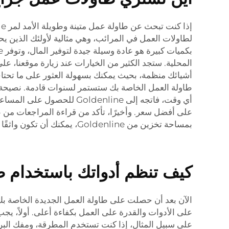
لطاولات العمل في المرائب، وهي مثالية لأولئك الذين يحب
المحلية. ستجد الكثير من الخيارات عند زيارة موقعنا، 
أشيائك منظمة، بحيث يمكنك بسهولة العثور على ما تحتا
طاولة العمل الخاصة بك ستستمر لسنوات قادمة. نصيحة
أي وقت، فاتجه إلى denline
على أفضل سعر. وأخيرًا، تأكد من قراءة المراجعات من ع
بمساحة تخزين من Goldenline، يمكنك أن تكون واثقًا من أنك لا تحصل فقط على جودة عالية، ولكن أيضًا بسعر معقول.
كيف تنظم أدواتك باستخدام ط
الآن بعد أن حصلت على طاولة العمل الجديدة الخاصة بك 
على الأدوات والقدرة على العمل بكفاءة أعلى. أولاً، ي
على سبيل المثال، إذا كنت تستخدم المطرقة، ومفك البر