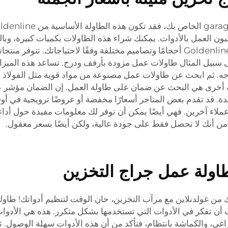
ون العمل بالأدوات. يمكنك شراء هذه الطاولات بكميات كبيرة، وبالت
بكميات كبيرة هو عادة وسيلة جيدة لتوفير المال، وتوفر Goldenline أحجامًا وتصاميم مختلفة
على سبيل المثال طاولات عمل مزودة بأرفف ودرج. تساعد هذه المي
جه. ثم ابحث عن طاولات عمل مصنوعة من مواد قوية مثل الفولاذ أ
 أخرى هي البحث عن ضمان على طاولة العمل. إن الضمان مؤشر عل
Gol للحصول على المساعدة. قد تقدم بعض المتاجر أسعارًا مخفضة أو عروضًا ترو
ملاء آخرين. فهي أيضًا يمكن أن توفر لك معلومات مفيدة حول أداء 
اولة عمل جراج التخزين
من غولدنلاين مع مرآب التخزين، حان الوقت لتنظيم أدواتك! طاولة
جب أن تفكر في الأدوات التي تستخدمها بشكل متكرر. هذه هي الأدوا
اغي، والكماشة بانتظام، فتأكد من أن هذه الأدوات سهلة الوصول. 