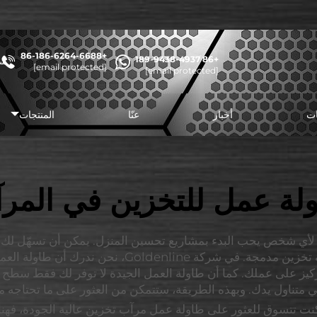
+86-186-6264-6688
+86 189-9438-4937
شا
[email protected]
[email protected]
ات
أخبار
عنّا
المنتجات
لة عمل للتخزين في المر
أي شخص يحب البدء بمشاريع تحسين المنزل. يمكن أن تسهّل لك طاول
الأشياء أو إصلاحها، خاصةً إذا كانت تحتوي على مساحة ت
ز على عملك. كما أن طاولة العمل الجيدة لا توفر لك فقط سطح ع
متناول يدك. وبهذه الطريقة، ستتمكن من العثور على ما تحتاجه م
كنت تتسوق للعثور على طاولة عمل مرآب تخزين عالية الجودة، فهن