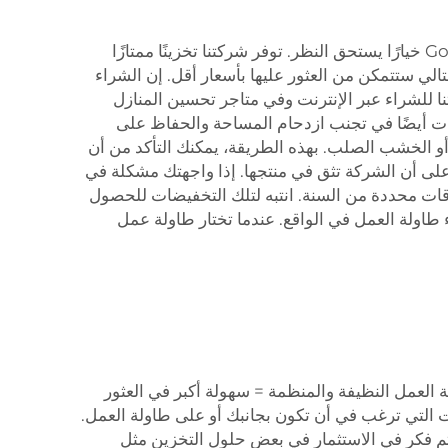
إذا كنت تبحث عن طاولة عمل متينة وطويلة الأمد لمر garage الخاص بك، فقد تكون هذه الطاولة الأساسية من Goldenline خيارًا يستحق النظر. توفر شركتنا تخزينًا ممتازًا
الي ستتمكن من العثور عليها بأسعار أقل. إن الشراء
 وفقًا لاحتياجاتك. تتوفر منتجاتنا للشراء عبر الإنترنت وفي متاجر تحسين المنازل
زات أيضًا في تجنب ازدحام المساحة والحفاظ على
و الخشب الصلب. بهذه الطريقة، يمكنك التأكد من أن
ى أن الشركة تثق في منتجها. إذا واجهتك مشكلة في
يجية في أوقات محددة من السنة. انتبه لتلك التخفيضات للحصول
طاولة العمل في الواقع. عندما تختار طاولة عمل
 العمل النظيفة والمنظمة = سهولة أكبر في العثور
ت التي ترغب في أن تكون بجانبك أو على طاولة العمل.
ثم فكر في الاستثمار في بعض حلول التخزين مثل