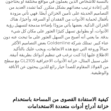
بالنسبة للأشخاص الذين يعملون في مواقع مختلفة أو يحتاجون
إلى إعادة ترتيب معداتهم بشكل متكرر. كما تشدد العديد من
التصاميم الحديثة على تأمين الخزائن أيضًا. فهي تأتي مزودة
بأقفال لحماية الأدوات من الفقدان أو السرقة. وأخيرًا، هناك
الخزائن الذكية. بعضها يأتي مزودًا بإضاءة مدمجة لتسهيل رؤية
الأدوات، أو بطوابق تسهل كثيرًا العثور على مكان كل شيء
بدقة. ما يعني أنه أصبح من السهل العثور على ما تبحث عنه دون
عناء كبير. تمتلك شركة Goldenline بعض التصاميم الأكثر
جمالاً وروعة التي تتبع هذه الاتجاهات، ويجب عليك بالتأكيد
الاطلاع عليها إذا كنت ترغب في تنظيم أدواتك بطريقة أنيقة.
على سبيل المثال،
خزانة الأدوات الاحترافية GL2105 مع سطح
من الفولاذ المقاوم للصدأ
خيار رائع للذين يبحثون عن الأناقة
والوظيفية.
كيفية الاستفادة القصوى من المساحة باستخدام
خزانة أدراج أدوات متعددة الاستخدامات