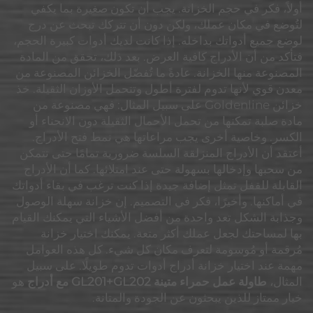
أولاً، فكر في حجم الخزانة. يجب أن تكون صغيرة بما يكفي
لتُوضع في مكان عملك، ولكن دون أن تتركك تبحث عن درج
لوضع جميع أدواتك بداخله. إذا كانت لديك أدوات كبيرة الحجم،
فتأكد من أن الأدراج كافية العرض. بعد ذلك، تحقق من المادة
المصنوعة منها الخزانة. عادةً ما تُفضّل الخزائن المصنوعة من
معدن قوي لأنها تدوم لفترة أطول وتتحمل الأوزان الثقيلة. خذ
خزائن Goldenline على سبيل المثال: فهي مصنوعة من
مادة صلبة تمكنها من تحمل الأحمال الثقيلة دون الانحناء أو
الكسر. وخاصية أخرى يجب مراعاتها هي نمط فتح الأدراج.
أعتقد أن الأدراج المنزلقة السلسة ضرورية تمامًا حتى تتمكن
من سحبها وإدخالها بسهولة حتى عند امتلائها. كما أن الأدراج
القابلة للقفل تمثل إضافة جيدة إذا كنت ترغب في بقاء أدواتك
في أماكنها. وأخيرًا، فكر في التصميم. إن خزانة سهلة الوصول
وجذابة الشكل تعد واحدة من أفضل الأشياء التي يمكنك القيام
بها لمساحتك لجعل عملك أكثر متعة. يمكنك اختيار خزانة
مُرقمة أو مُوسومة لتعرف مكان كل شيء. كل هذه العوامل
مهمة عند اختيار خزانة أدراج أدوات تدوم طويلًا. على سبيل
المثال،
طاولة عمل حمراء متينة GL201+GL202 مع أدراج
هو
خيار ممتاز للذين يبحثون عن الجودة والمتانة.