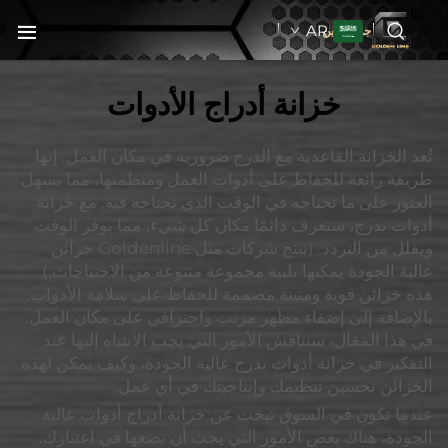
AR
جولدنبلاين
خزانة أدراج الأدوات
تُعد الخزانة القاعدية مع الدرج ضرورية في مكان العمل. إنها
طريقة رائعة للحفاظ على أدوات العمل ومنظمتها، مما يسهل
العثور على ما تحتاجه في الوقت الذي تحتاجه فيه. مع خزانة
أدوات بدرج، ستعرف دائمًا مكان كل شيء، مما يوفر الوقت
ويقلل من التردد. (تنتج شركات مثل Goldenline خزائن
عالية الجودة يمكنها تلبية مجموعة متنوعة من الاحتياجات.)
هذه خزائن قوية ومتينة مصممة للحفاظ على سلامة الأدوات.
بالإضافة إلى إضفاء مظهر مرتب واحترافي على مكان العمل.
في هذا المقال، سنناقش الأمور التي يجب الانتباه إليها عند
التفكير في خزانة أدوات بدرج عالية الجودة، وكيف يمكن لهذه
الخزائن تحسين تنظيمك وإنتاجيتك في أي عمل.
عندما تكون في السوق تبحث عن خزانة أدراج أدوات عالية
الجودة، هناك بعض الأمور التي يجب أن تضعها في اعتبارك.