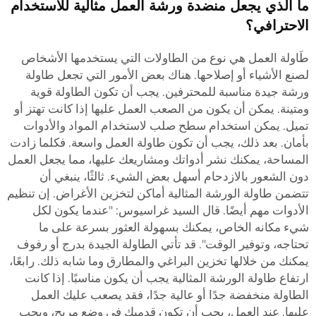
ما الذي يجعل منضدة ورشة العمل مثالية للاستخدام
الاحترافي؟
طَاولة العمل هي نوع من الطاولات التي يستخدمها الأشخاص
لصنع الأشياء أو إصلاحها. هناك بعض الأمور التي تجعل طاولة
ورشة جيدة مناسبة للمحترفين. يجب أن تكون الطاولة قوية
ومتينة. يمكن أن يكون من الصعب العمل عليها إذا كانت تهتز أو
تميل. يمكن استخدام سطح صلب لاستخدام المواد والأدوات
بأمان. بعد ذلك، يجب أن تكون طاولة العمل واسعة. فكلما زادت
المساحة، يمكنك نشر أدواتك ومشاريعك عليها، مما يجعل العمل
دون الشعور بالازدحام أسهل بعض الشيء. ثالثًا، ينبغي أن
تتضمن طاولة الورشة المثالية أماكن لتخزين الأغراض. إن تنظيم
الأدوات مهم أيضًا. قال السيد غراسيوس: "عندما يكون لكل
شيء مكانه الخاص، يمكنك بسهولة العثور بسرعة على ما
تحتاجه، وتوفير الوقت". قد تأتي الطاولة الجيدة بدرج أو رفوف
يمكنك من خلالها تخزين البراغي والمطارق وما شابه ذلك. رابعًا،
ارتفاع طاولة الورشة المثالية يجب أن يكون مناسبًا. إذا كانت
الطاولة منخفضة جدًا أو عالية جدًا، فقد يصعب عليك العمل
عليها. عند العمل، يجب أن تكون قدميك في وضع مريح، ويجب