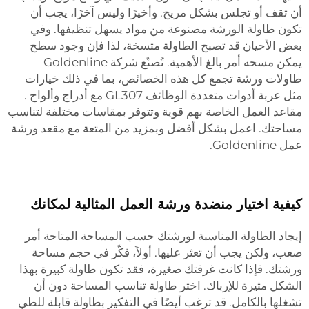
أن تقف أو تجلس بشكل مريح. وأخيرًا وليس آخرًا، يجب أن
تكون طاولة الورشة مصنوعة من مواد يسهل تنظيفها. وفي
بعض الأحيان قد تصبح الطاولة متسخة، لذا فإن وجود سطح
يمكن مسحه أمر بالغ الأهمية. تُصنّع شركة Goldenline
طاولات ورشة تجمع كل هذه الخصائص، بما في ذلك خيارات
مثل
عربة أدوات متعددة الوظائف GL307 مع أدراج وألواح
.
مقاعد العمل الخاصة بهم قوية وتتوفر بمقاسات مختلفة لتناسب
مساحتك. اعمل بشكل أفضل وبمزيد من المتعة مع مقعد ورشة
عمل Goldenline.
كيفية اختيار منضدة ورشة العمل المثالية لمكانك
إيجاد الطاولة المناسبة لورشتك حسب المساحة المتاحة أمر
صعب، ولكن يجب أن تعثر عليها. أولاً، فكّر في حجم مساحة
ورشتك. فإذا كانت غرفتك صغيرة، فقد تكون طاولة كبيرة بهذا
الشكل مثيرة للإرباك. اختر طاولة تناسب المساحة دون أن
تشغلها بالكامل. قد ترغب أيضًا في التفكير بطاولة قابلة للطي