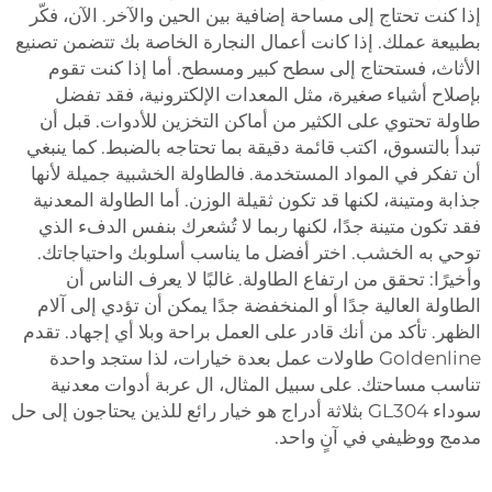
إذا كنت تحتاج إلى مساحة إضافية بين الحين والآخر. الآن، فكّر
بطبيعة عملك. إذا كانت أعمال النجارة الخاصة بك تتضمن تصنيع
الأثاث، فستحتاج إلى سطح كبير ومسطح. أما إذا كنت تقوم
بإصلاح أشياء صغيرة، مثل المعدات الإلكترونية، فقد تفضل
طاولة تحتوي على الكثير من أماكن التخزين للأدوات. قبل أن
تبدأ بالتسوق، اكتب قائمة دقيقة بما تحتاجه بالضبط. كما ينبغي
أن تفكر في المواد المستخدمة. فالطاولة الخشبية جميلة لأنها
جذابة ومتينة، لكنها قد تكون ثقيلة الوزن. أما الطاولة المعدنية
فقد تكون متينة جدًا، لكنها ربما لا تُشعرك بنفس الدفء الذي
توحي به الخشب. اختر أفضل ما يناسب أسلوبك واحتياجاتك.
وأخيرًا: تحقق من ارتفاع الطاولة. غالبًا لا يعرف الناس أن
الطاولة العالية جدًا أو المنخفضة جدًا يمكن أن تؤدي إلى آلام
الظهر. تأكد من أنك قادر على العمل براحة وبلا أي إجهاد. تقدم
Goldenline طاولات عمل بعدة خيارات، لذا ستجد واحدة
تناسب مساحتك. على سبيل المثال، ال
عربة أدوات معدنية
سوداء GL304 بثلاثة أدراج
هو خيار رائع للذين يحتاجون إلى حل
مدمج ووظيفي في آنٍ واحد.