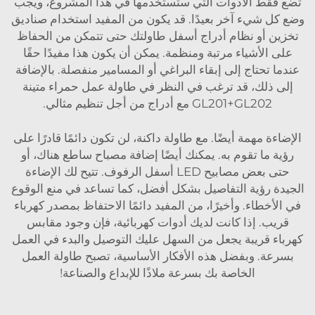
تضع فقط الأدوات التي ستستخدمها في هذا المشروع، ويجب
وضع كل شيء آخر بعيدًا. قد يكون من المفيد استخدام صناديق
تخزين أو نظام أدراج أسفل طاولتك حتى تتمكن من الحفاظ
على الأشياء مرتبة ومنظمة. يمكن أن يكون هذا مفيدًا حقًا
عندما تحتاج إلى إبقاء البراغي أو المسامير منفصلة. بالإضافة
إلى ذلك، قد ترغب في النظر في
طاولة عمل حمراء متينة
GL201+GL202 مع أدراج
من أجل تنظيم مثالي.
الإضاءة مهمة أيضًا. مع طاولة داكنة، لن تكون دائمًا قادرًا على
رؤية ما تقوم به. يمكنك أيضًا إضافة مصباح ساطع هناك، أو
حتى بعض مصابيح LED أسفل الرفوف. تتيح لك الإضاءة
الجيدة رؤية التفاصيل بشكل أفضل، كما تساعد في منع الوقوع
في الأخطاء. وأخيرًا، من المفيد دائمًا الاحتفاظ بمصدر كهرباء
قريب. إذا كانت لديك أدوات كهربائية، فإن وجود مقابس
كهرباء قريبة يجعل من السهل عليك التوصيل والبدء في العمل
بسرعة. وبفضل هذه الأفكار الأساسية، تصبح طاولة العمل
الخاصة بك بسرعة ملاذًا للإبداع والصناعة!