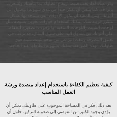
وذراعيك. لذا، يجب ضبط ارتفاع الطاولة بما يناسبك ويُشعرك
بالراحة. كما ينبغي أن تفكر جيداً في مدى سهولة الوصول إلى
أدواتك. ومن المفيد أن تكون الأدوات التي تستخدمها بشكل
متكرر قريبة منك. يمكنك استخدام خيارات تخزين بسيطة مثل
لوحات التثبيت (اللوحات المثقبة) والرفوف الصغيرة للحفاظ
على أدواتك في متناول اليد. على سبيل المثال، قد ترغب في
تعليق المطرقة ومفك البراغي من لوحة تثبيت مثبتة فوق
طاولتك. بهذه الطريقة، يمكنك بسهولة التقاطها عند الحاجة.
كيفية تعظيم الكفاءة باستخدام إعداد منضدة ورشة
العمل المناسب
بعد ذلك، فكر في المساحة الموجودة على طاولتك. يمكن أن
يؤدي وجود الكثير من الفوضى إلى صعوبة التركيز. حاول أن