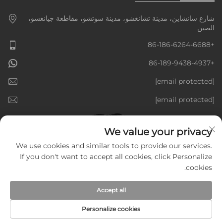
شارع سانشاين، مدينة تشانغشو، مدينة سوتشو، مقاطعة جيانغسو،
الصين
+86-186-6264-6688
+86-189-9438-4937
[email protected]
[email protected]
We value your privacy
We use cookies and similar tools to provide our services.
If you don't want to accept all cookies, click Personalize
cookies.
Accept all
Personalize cookies
حقوق النشر © شركة جيانغسو جولدنلاين للمعدات الذكية المحدودة، جميع
الحقوق محفوظة —
سياسة الخصوصية
—
المدونة