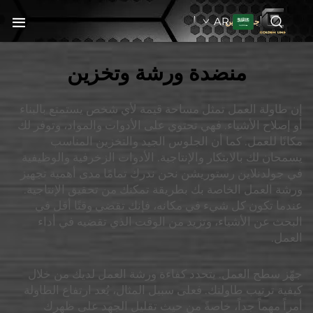
AR
جولدنبلاين
منضدة ورشة وتخزين
إن طاولة العمل تمثل مساحة قيمة لأي شخص يستمتع بالبناء
أو إصلاح الأشياء. فهي تحتوي على الأدوات والمواد، وتوفر لك
مكانًا للعمل. كما أن الجلوس الجيد والتخزين المناسب
يسمحان لك بالابتكار والإنتاجية. الأدوات الزخرفية والوظيفية
في جولدنلاين رستوريشن نحن ندرك تمامًا مدى أهمية تجهيز
ورشة العمل الخاصة بك بطريقة تمكنك من تحقيق الإنتاجية.
عندما تكون كل شيء في مكانه، فإنك تقضي وقتًا أقل في
البحث عن الأشياء، وتزيد من الوقت الذي تقضيه في أداء
العمل.
جهّز سطح العمل. يتحدد كفاءة ورشة العمل لديك من خلال
كيفية ترتيب طاولتك. فعلى سبيل المثال، يُعد ارتفاع الطاولة
أمراً مهماً جداً، خاصةً من حيث تقليل الجهد على ظهرك