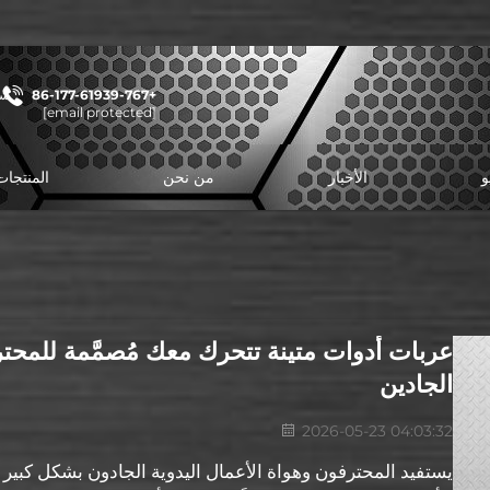
+86-177-61939-767
شا
[email protected]
و
الأخبار
من نحن
المنتجات
عربات أدوات متينة تتحرك معك مُصمَّمة للمحتر
الجادين
2026-05-23 04:03:32
يستفيد المحترفون وهواة الأعمال اليدوية الجادون بشكل كبير م