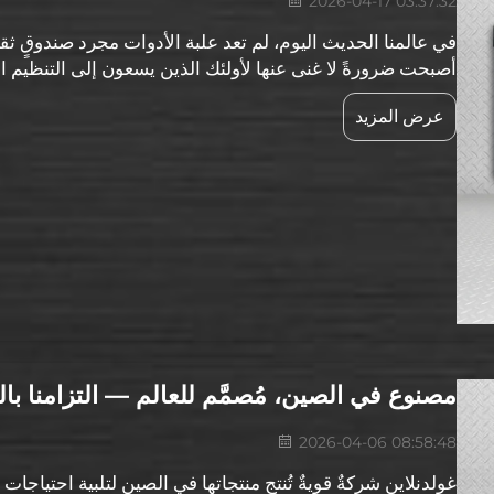
2026-04-17 03:37:32
في عالمنا الحديث اليوم، لم تعد علبة الأدوات مجرد صندوقٍ 
أصبحت ضرورةً لا غنى عنها لأولئك الذين يسعون إلى التنظيم ا
جملةً، من المهم أن تكون على دراية بأحدث التطورات...
عرض المزيد
مصنوع في الصين، مُصمَّم للعالم — التزامنا بالم
2026-04-06 08:58:48
غولدنلاين شركةٌ قويةٌ تُنتج منتجاتها في الصين لتلبية احتياجا