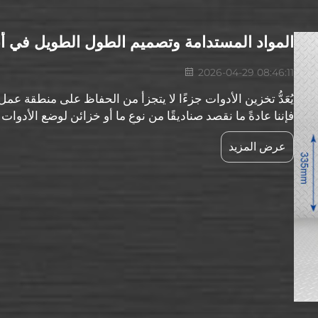
المواد المستدامة وتصميم الطول الطويل في أن
2026-04-29 08:46:11
يُعَدُّ تخزين الأدوات جزءًا لا يتجزأ من الحفاظ على منطقة ع
فإننا عادةً ما نقصد صناديقًا من نوعٍ ما أو خزائن لوضع الأدوات
في تصنيع هذه الحلول التخزينية، وكذلك طريقة استخدامنا لها، ي
عرض المزيد