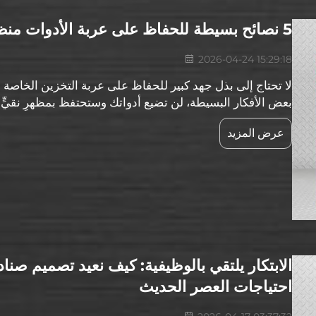
5 نصائح بسيطة للحفاظ على عربة الأدوات منظمة وخالية من الصدأ
2026-04-24 15:29:18
لا تحتاج إلى بذل جهد كبير للحفاظ على عربة التخزين الخاصة
بعض الأفكار البسيطة، لن تضيع أدواتك وستحتفظ بمظهرٍ نقيٍّ كال
أيضًا من العمل ب...
عرض المزيد
الابتكار يلتقي بالوظيفية: كيف نعيد تصميم صنادي
احتياجات العصر الحديث