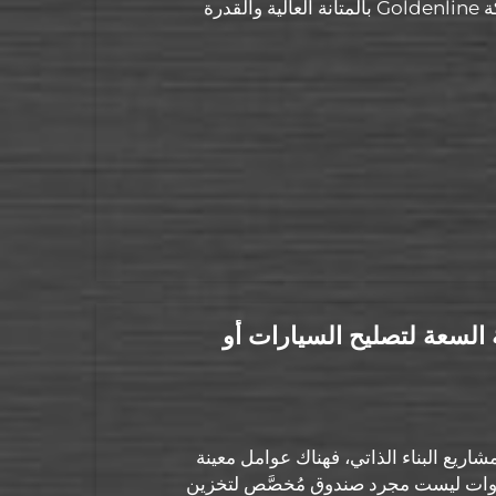
الأدوات ونقلها بسهولة. وتتميَّز عربات الأدوات المتينة من شركة Goldenline بالمتانة العالية والقدرة
 السعة لتصليح السيارات أو
اريع البناء الذاتي، فهناك عوامل معينة
أدوات ليست مجرد صندوقٍ مُخصَّصٍ لتخزين