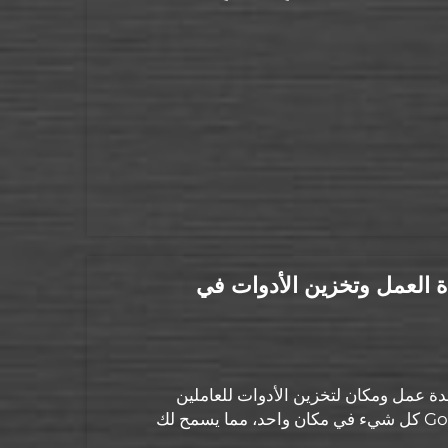
ة العمل وتخزين الأدوات في
 عمل ومكان لتخزين الأدوات للعاملين
الذين يحتاجون إلى التنقُّل. وقد جمع مصممو شركة Goldenline كل شيء في مكان واحد، مما يسمح لك
حمولة ليست...