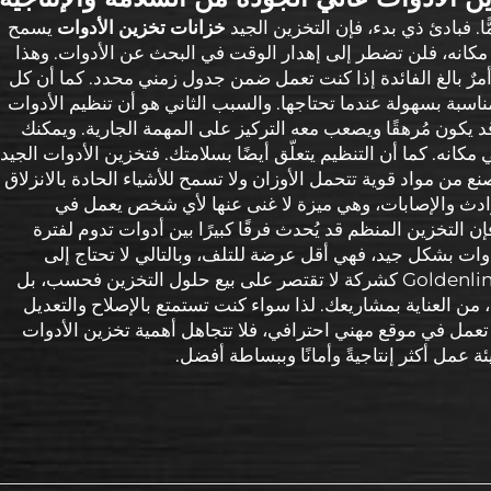
ّا. فبادئ ذي بدء، فإن التخزين الجيد
خزانات تخزين الأدوات
يسمح
مكانه، فلن تضطر إلى إهدار الوقت في البحث عن الأدوات. وهذا
مرٌ بالغ الفائدة إذا كنت تعمل ضمن جدول زمني محدد. كما أن كل
اسبة بسهولة عندما تحتاجها. والسبب الثاني هو أن تنظيم الأدوات
يكون مُرهقًا ويصعب معه التركيز على المهمة الجارية. ويمكنك
نه. كما أن التنظيم يتعلّق أيضًا بسلامتك. فتخزين الأدوات الجيد
ُصنع من مواد قوية تتحمل الأوزان ولا تسمح للأشياء الحادة بالانزلاق
دث والإصابات، وهي ميزة لا غنى عنها لأي شخص يعمل في
ن التخزين المنظم قد يُحدث فرقًا كبيرًا بين أدوات تدوم لفترة
دوات بشكل جيد، فهي أقل عرضة للتلف، وبالتالي لا تحتاج إلى
الاستبدال المتكرر. وهنا بالضبط تبرز شركة Goldenline كشركة لا تقتصر على بيع حلول التخزين فحسب، بل
، من العناية بمشاريعك. لذا سواء كنت تستمتع بالإصلاح والتعديل
تعمل في موقع مهني احترافي، فلا تتجاهل أهمية تخزين الأدوات
 عمل أكثر إنتاجيةً وأمانًا وببساطة أفضل.