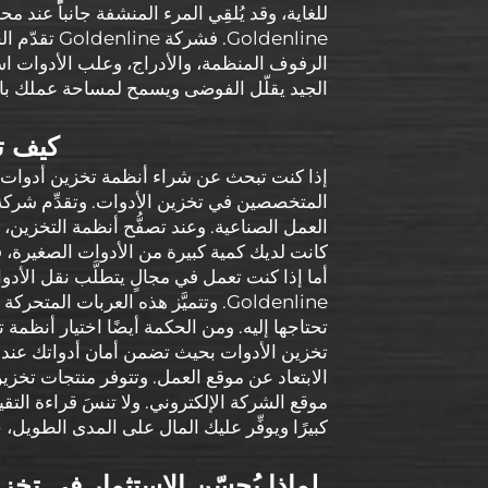
للغاية، وقد يُلقِي المرء المنشفة جانباً عند م
Goldenline.
الرفوف المنظمة، والأدراج، وعلب الأدوات اس
الجيد يقلّل الفوضى ويسمح لمساحة عملك بالبق
كيف تخ
إذا كنت تبحث عن شراء أنظمة تخزين أدوات ك
العمل الصناعية. وعند تصفُّح أنظمة التخزين، 
كانت لديك كمية كبيرة من الأدوات الصغيرة، فق
أما إذا كنت تعمل في مجالٍ يتطلَّب نقل الأ
Goldenline. وتتميَّز هذه العربات 
تحتاجها إليه. ومن الحكمة أيضًا اختيار أنظم
تخزين الأدوات بحيث تضمن أمان أدواتك عندما ت
موقع الشركة الإلكتروني. ولا تنسَ قراءة الت
كبيرًا ويوفِّر عليك المال على المدى الطويل، ح
لماذا يُحسّن الاستثمار في تخز