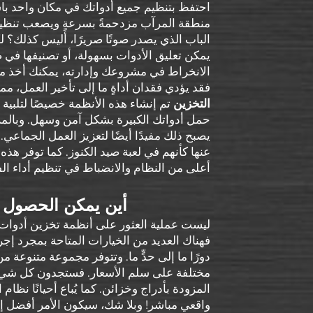
احتفظ بتنظيم جميع أدواتك في مكان واحد باست
منطقة المرآب مزدحمةً بسرعةٍ ويصعب تنظيفها
الباب الذي يصدر صوتًا صريرًا، أليس كذلك؟ ل
يمكن تعليق الأدوات بسهولة، أو تصنيفها في 
الانخراط في مشروعك وإدارته، يمكنك أخذ ما ت
فقد يؤدي فقدان أداةٍ ما إلى تأخير العمل، م
التخزين
تم إنشاء هذه الأنظمة خصيصًا لتلبية 
حمل أدواتك الكبيرة بشكل آمن وسهل. وبالمزيد 
يصبح ذلك مفيدًا أيضًا لتعزيز العمل الجماعي
عنها كأنهم في لعبة صيد الكنوز. كما توفر هذه
أعلى من النظام والانضباط في تنظيم أداء الفر
أين يمكن الحصول 
ليست عملية العثور على أنظمة تخزين أدوات بأ
فهناك العديد من الخيارات المتاحة بمجرد إجر
مختلفة على سلم الأسعار. فستجدون كل شيء بد
المزودة بأدراج وخزائن. كما يُباع أحيانًا نظام
واقعي مباشر! وبلا شك، سيكون الأمر أفضل 