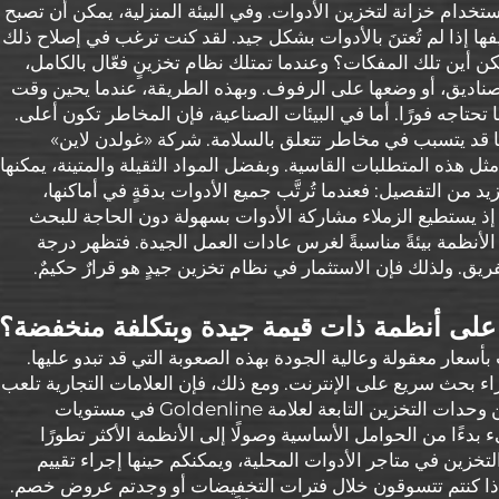
خدام خزانة لتخزين الأدوات. وفي البيئة المنزلية، يمكن أن تصبح
 إذا لم تُعتنَ بالأدوات بشكل جيد. لقد كنت ترغب في إصلاح ذلك
كن أين تلك المفكات؟ وعندما تمتلك نظام تخزينٍ فعّال بالكامل،
صناديق، أو وضعها على الرفوف. وبهذه الطريقة، عندما يحين وقت
حتاجه فورًا. أما في البيئات الصناعية، فإن المخاطر تكون أعلى.
ما قد يتسبب في مخاطر تتعلق بالسلامة. شركة «غولدن لاين»
مثل هذه المتطلبات القاسية. وبفضل المواد الثقيلة والمتينة، يمكنها
من التفصيل: فعندما تُرتَّب جميع الأدوات بدقةٍ في أماكنها،
. إذ يستطيع الزملاء مشاركة الأدوات بسهولة دون الحاجة للبحث
 الأنظمة بيئةً مناسبةً لغرس عادات العمل الجيدة. فتظهر درجة
يق. ولذلك فإن الاستثمار في نظام تخزين جيدٍ هو قرارٌ حكيمٌ.
على أنظمة ذات قيمة جيدة وبتكلفة منخفضة؟
سعار معقولة وعالية الجودة بهذه الصعوبة التي قد تبدو عليها.
اء بحث سريع على الإنترنت. ومع ذلك، فإن العلامات التجارية تلعب
دورًا ما إلى حدٍّ ما. وتتوفر مجموعة متنوعة من وحدات التخزين التابعة لعلامة Goldenline في مستويات
ءًا من الحوامل الأساسية وصولًا إلى الأنظمة الأكثر تطورًا
 التخزين في متاجر الأدوات المحلية، ويمكنكم حينها إجراء تقييم
إذا كنتم تتسوقون خلال فترات التخفيضات أو وجدتم عروض خصم.