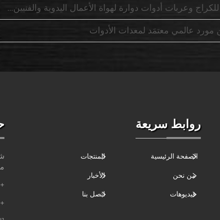
بات أدوات دوارة لهواة الأعمال اليدوية والفنيين المختصين في السيارات
مورد عالمي معتمَد لمعدات الأدوات
روابط سريعة
ح
شا
الصفحة الرئيسية
المنتجات
مق
من نحن
الأخبار
+86-186-6264-6688
فيديوهات
اتصل بنا
+86-189-9438-4937