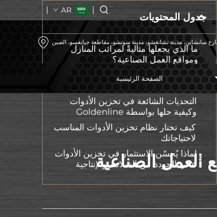
AR
جدول المحتويات
رع سانشاين، مدينة تشانغشو، مدينة سوتشو، مقاطعة جيانغسو، الصين
ما الذي يجعلها مثاليةً لمرائب المنازل
ومواقع العمل الصناعية؟
أين يمكن الحصول على أنظمة ذات قيمة
الصفحة الرئيسية
جيدة وبتكلفة منخفضة؟
التحديات الشائعة في تخزين الأدوات
وكيفية حلها بواسطة Goldenline
كيف تختار نظام تخزين الأدوات المناسب
لاحتياجاتك
لماذا يُحسّن الاستثمار في تخزين الأدوات
 العمل الصناعية
عالي الجودة من السلامة والإنتاجية