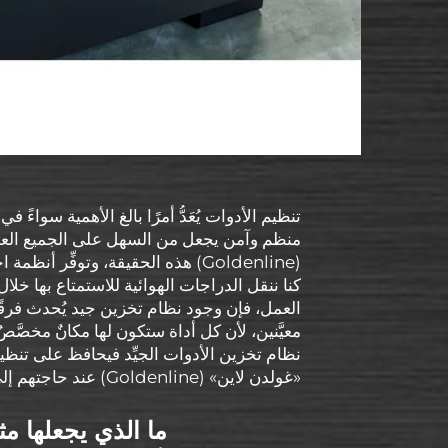
تنظيم الأدوات يُعَدُّ أمرًا بالغ الأهمية سواء
منظم وآمن يجعل من السهل على الجميع العث
(Goldenline) هذه الحقيقة، وتوفِّ
كنا ننقل الدراجات الهوائية للاستمتاع بها خلا
العمل، فإن وجود نظام تخزين جيد يُحدث فرقًا
معيَّنين، لأن كل أداة ستكون لها مكانٌ مخصَّصٌ
نظام تخزين الأدوات الجيِّد فيحافظ على تنظ
«غولدن لاين» (Goldenline) عند حاجتهم إلى أنظمة لتخزين الأدوات.
ما الذي يجعلها مث