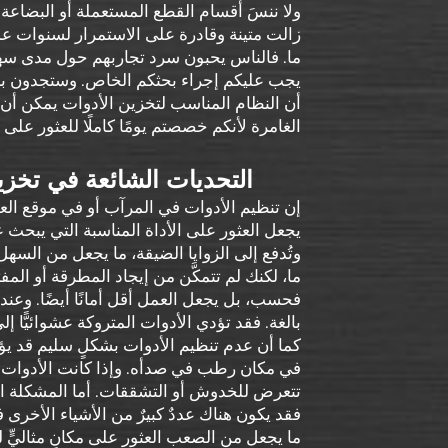
ولا ننسَ أقسام القطع المستعملة أو البضاعة ال
زالت متينة وقادرة على الاستمرار لسنوات عديد
ما. فالناس يحبون سرد تجاربهم حول مدى سهو
يجب عليكم إجراء بحثكم الخاص. وستجدون بالتأك
أن النظام المناسب لتخزين الأدوات يمكن أن 
الغامرة لأنكم خصصتم يومًا كاملًا للعثور على
التحديات الشائعة في تخزين الأ
إن تنظيم الأدوات في المرآب أو في موقع العمل يُ
يجعل العثور على الأداة المناسبة التي يبحث 
وتُدفع إلى الزوايا الضيقة، ما يجعل من السهل د
ما، لكنك لم تتمكَّن من إيجاد المطرقة أو الم
فحسب، بل يجعل العمل أقل أمانًا أيضًا. وعند 
بالغة. فقد تؤدي الأدوات المتروكة عشوائيًّا
كما أن عدم تنظيم الأدوات بشكلٍ سليم قد يؤ
في مكان رطب في صدأه. وإذا كانت الأدوات م
تتعرض للخدوش أو التشققات. أما المشكلة الث
فقد يكون هناك عددٌ كبيرٌ من الأشياء الأخرى 
ما يجعل من الصعب العثور على مكانٍ مثاليٍّ لل