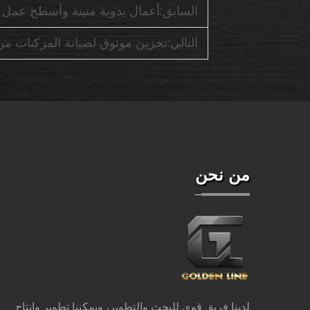
السابق:
أعمال يدوية متينة وأسطح عمل للكراج وعر
التالي:
تخزين موثوق لصيانة المركبات من 
من نحن
لدينا فريق قوي للبحث والتطوير، ويمكننا تطوير وإنتاج