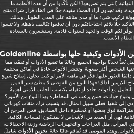
نهائية (التي يتم تصريفها)! لكن تأكَّدوا من أن هذه الأنظمة ما
ة. وقد تجدون آراء العملاء مفيدة جدًّا في اتخاذ قرار شراء منتج
لة تركيب شيء ما أو مدى متانته على المدى الطويل. ولذلك،
يد حلًّا يلائم احتياجاتكم دون أن تدفعوا تكاليف باهظة. ولا تنسوا
يوفِّر لكم الوقت والجهد لسنوات قادمة. وستشعرون بالسعادة
 النظام الأنسب.
دوات وكيفية حلها بواسطة Goldenline
عَدُّ تحديًا يواجهه الجميع. وغالبًا ما تضيع الأدوات أو تفقَد، مما
عنها الشخص أكثر صعوبةً. وتنتشر الأدوات عادةً في أماكن مختلفة
ائمًا العثور عليها. فكِّر في ماهية الأمر لو كنت تحاول إصلاح شيءٍ
فتاح اللازمين لذلك! فهذا النوع من الفوضى لا يبطئ سير العمل
التعامل مع أدوات حادة أو ثقيلة، يكتسب الجانب الأمني أهميةً
 إلى وقوع حوادث، فمن يرغب في المخاطرة بهذا النوع من الأمور؟
دي إلى تلفها. فعلى سبيل المثال، قد يتسبب ترك مثقاب كهربائي
تراكمة فوق بعضها أو مُحشَرة داخل الصناديق، فمن المرجح أن
انية فهي أن العديد من الأشخاص لا يمتلكون المساحة الكافية.
في المرآب، مثل الدراجات والتجهيزات الرياضية وزينة الاحتفالات،
أدوات. وهذه الفوضى قد تُفاقم غالبًا حالةَ
تخزين الأدوات
شاملٌ