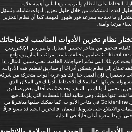
حاولة الحفاظ على النظام والترتيب. وهنا تأتي أهمية علامة
 فشركة Goldenline تقدّم الحلول لهذه المشكلات من خلال حلول تخزين أدوات شاملة. وتُسهّل
تخراج ما تحتاجه بسرعة فور ظهور المهمة. كما أن نظام التخزين
اء مرتبةً وآمنة.
تار نظام تخزين الأدوات المناسب لاحتياجاتك
املة، فتحقق من متاجر تحسين المنازل والموردين الإلكترونيين
المتخصصين في تخزين الأدوات. وتقدِّم شركة Goldenline تصاميم مختلفة تناسب مرائب المنازل ومواقع
ابحث عن تلك التي تلائم احتياجاتك الخاصة. فعلى سبيل المثال، إذا
د تحتاج إلى نظام يتضمَّن أدراجًا أو صناديق لتنظيم هذه الأدوات.
دوات باستمرار، فإن أفضل خيارٍ لك هو عربة أدوات متحركة من شركة
المتحركة بسهولة تحريكها، كما يمكنك الاحتفاظ بأدواتك في المكان الذي
ة تخزين تحمي أدواتك من التلف. وقد صُمِّمت أقفال بعض صناديق
بتعد عنها مؤقتًا، وهي مثالية لتلك اللحظات التي يلزمك فيها
الابتعاد عن موقع العمل. وتتوفر منتجات تخزين Goldenline في متاجر الأدوات، كما يمكنك طلبها مباشرةً من
قييمات والاطلاع على شروط الضمان. فالتخزين الجيد قد يصنع فرقًا
تى لو بدا سعره أعلى قليلًا في البداية.
ين الأدوات عالي الجودة من السلامة والإنتاجية