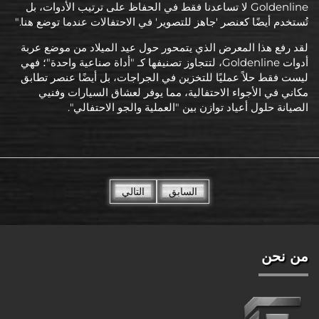
Goldenline لا تساعدنا فقط في الحفاظ على ترتيب الأدوات، بل
تُستخدم أيضًا كعنصر 'جاهز للتصوير' في الاحتفالات عندما توضع هنا."
لقد رفع هذا المعرض الذي يتمحور حول عيد الميلاد من موضع عربة
أدوات Goldenline، لتتجاوز تصنيفها كـ "أداة صناعية واحدة"؛ فهي
ليست فقط حلاً عمليًا للتخزين في الجراجات، بل أيضًا عنصر تطابق
مكاني في الأجواء الاحتفالية، مما يوفر لعشاق السيارات وفنيي
الصيانة حلول أعياد توازن بين "العملية والجو الاحتفالي".
السابق
التالي
من نحن