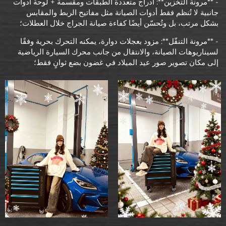
- **مرونة التخزين**: أدراج متعددة الطبقات ومقسمة + لوحة أدوات
جانبية لا تُنظم فقط أدوات الصيانة مثل مفاتيح الربط والمقابس
بشكل مرتب، بل وتُحسّن أيضًا كفاءة صيانة الجراج خلال العطلات؛
- **مرونة التنقّل**: مزود بعجلات دوارة، يمكنه التحرك بحرية وفقًا
لسيناريوهات الصيانة، والانتقال من جانب محرك السيارة الرياضية
إلى مكان تصوير صور عيد الميلاد في غضون بضع ثوانٍ فقط؛