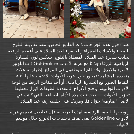
عند دخول هذه الجراجات ذات الطابع الخاص، تتصاعد زينة الثلوج
البيضاء والأسلاك الحمراء والخضراء لعيد الميلاد على أعمدة الرافعة.
بجانب شجرة عيد الميلاد المغطاة بالثلوج، ينعكس لون السيارة
الرياضية الزرقاء جذابًا مع عربة الأدوات Goldenline ذات اللونين
الأسود والأزرق. وقد قام الموظفون في الموقع بإظهار تفاعلات
متعددة المشاهد تتمحور حول عربة الأدوات: الاعتماد عليها أثناء
التقاط الصور مع السيارة الرياضية، أو أخذ مفاتيح الربط من لوحة
الأدوات الجانبية، أو فتح الأدراج المتعددة الطبقات لإبراز تخطيط
تخزين الأدوات — حيث تبث هذه الأداة الصناعية التي كانت في
الأصل "صارمة" جوًا دافئًا ومريحًا على خلفية زينة عيد الميلاد.
وبوصفها النجمة الرئيسية لهذه العرضية، فإن تفاصيل تصميم عربة
الأدوات Goldenline تفي تمامًا باحتياجات الجراج خلال موسم
الأعياد: