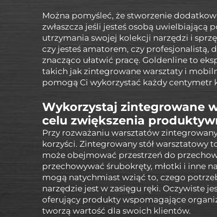
Można pomyśleć, że stworzenie dodatkowej
zwłaszcza jeśli jesteś osobą uwielbiającą 
utrzymania swojej kolekcji narzędzi i spr
czy jesteś amatorem, czy profesjonalistą
znacząco ułatwić pracę. Goldenline to eks
takich jak zintegrowane warsztaty i mobi
pomogą Ci wykorzystać każdy centymetr 
Wykorzystaj zintegrowane w
celu zwiększenia produktyw
Przy rozważaniu warsztatów zintegrowanyc
korzyści. Zintegrowany stół warsztatowy to
może obejmować przestrzeń do przechow
przechowywać śrubokręty, młotki i inne na
mogą natychmiast wziąć to, czego potrzeb
narzędzie jest w zasięgu ręki. Oczywiste je
oferujący produkty wspomagające organiza
tworzą wartość dla swoich klientów.