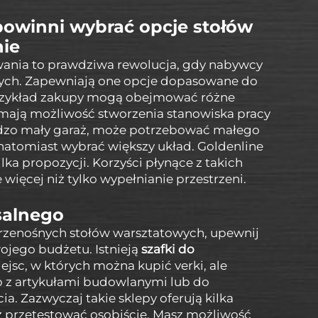
owinni wybrać opcje stołów
ie
wania to prawdziwa rewolucja, gdy nabywcy
ych. Zapewniają one opcje dopasowane do
przykład zakupy mogą obejmować różne
e mają możliwość stworzenia stanowiska pracy
rdzo mały garaż, może potrzebować małego
 natomiast wybrać większy układ. Goldenline
lka propozycji. Korzyści płynące z takich
więcej niż tylko wypełnianie przestrzeni.
salnego
przenośnych stołów warsztatowych, upewnij
twojego budżetu. Istnieją
szafki do
iejsc, w których można kupić verki, ale
ep z artykułami budowlanymi lub do
a. Zazwyczaj takie sklepy oferują kilka
 przetestować osobiście. Masz możliwość