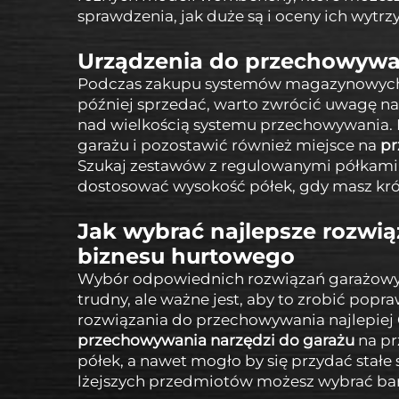
sprawdzenia, jak duże są i oceny ich wytrz
Urządzenia do przechowywan
Podczas zakupu systemów magazynowych do
później sprzedać, warto zwrócić uwagę na 
nad wielkością systemu przechowywania. 
garażu i pozostawić również miejsce na
pr
Szukaj zestawów z regulowanymi półkami
dostosować wysokość półek, gdy masz krót
Jak wybrać najlepsze rozwi
biznesu hurtowego
Wybór odpowiednich rozwiązań garażowych
trudny, ale ważne jest, aby to zrobić popr
rozwiązania do przechowywania najlepiej 
przechowywania narzędzi do garażu
na pr
półek, a nawet mogło by się przydać stał
lżejszych przedmiotów możesz wybrać bar