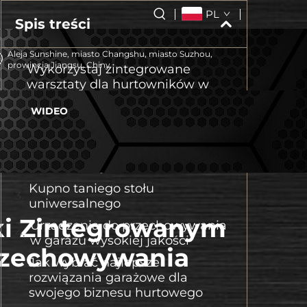
PL
Spis treści
Aleja Sunshine, miasto Changshu, miasto Suzhou,
prowincja Jiangsu, Chiny
Wykorzystaj zintegrowane
warsztaty dla hurtowników w
celu zwiększenia
WIDEO
produktywności
Dlaczego nabywcy hurtowi
powinni wybrać opcje stołów
warsztatowych na zamówienie
Kupno taniego stołu
uniwersalnego
ki Zintegrowanym
Urządzenia do przechowywania
w garażu wysokiej jakości
rzechowywania
Jak wybrać najlepsze
rozwiązania garażowe dla
swojego biznesu hurtowego