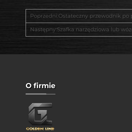
Poprzedni:
Ostateczny przewodnik po prze
Następny:
Szafka narzędziowa lub wózek na narzędzia – które r
O firmie