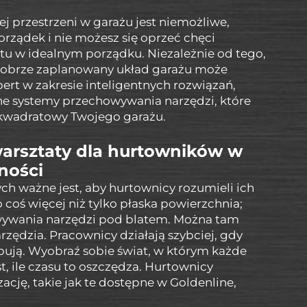
 przestrzeni w garażu jest niemożliwe,
porządek i nie możesz się oprzeć chęci
zętu w idealnym porządku. Niezależnie od tego,
, dobrze zaplanowany układ garażu może
pert w zakresie inteligentnych rozwiązań,
lne systemy przechowywania narzędzi, które
kwadratowy Twojego garażu.
arsztaty dla hurtowników w
ności
h ważne jest, aby hurtownicy rozumieli ich
 coś więcej niż tylko płaska powierzchnia;
ywania narzędzi pod blatem. Można tam
rzędzia. Pracownicy działają szybciej, gdy
ują. Wyobraź sobie świat, w którym każde
st, ile czasu to oszczędza. Hurtownicy
cję, takie jak te dostępne w Goldenline,