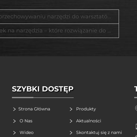
chowywaniu narzędzi do warsztatów i garaży
ozwiązanie do przechowywania w garażu najlepiej spełni Twoje oczekiwania
SZYBKI DOSTĘP
Strona Główna
Produkty
O Nas
Aktualności
Wideo
Skontaktuj się z nami