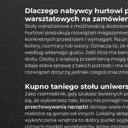
Dlaczego nabywcy hurtowi p
warsztatowych na zamówien
Stoły warsztatowe z możliwością dostoso
hurtowi poszukują rozwiązań magazynow
konkretnych przestrzeni i wymagań. Na 
kolory, rozmiary lub wzory. Oznacza to, ż
według własnego gustu. Jeśli ktoś ma ba
stołu. Osoby z większą przestrzenią mogą
zdaje sobie sprawę z takich potrzeb i ma ki
rozwiązań dotyczą jednak czegoś znacznie 
Kupno taniego stołu uniwer
Jako rzemieślnik, gdy szukasz świetnych 
się, że wybierzesz taki, który nie ponagli 
przechowywania narzędzi
istnieje wiele m
niektóre są gorsze od innych. Lokalny skl
wykończenia wnętrza to dobry punkt wyjści
różnych modeli workbenchy, które możesz