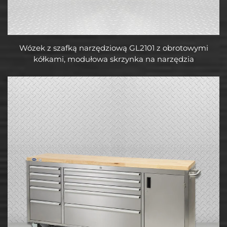
Wózek z szafką narzędziową GL2101 z obrotowymi
kółkami, modułowa skrzynka na narzędzia