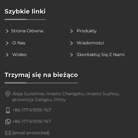
Szybkie linki
Strona Główna
Produkty
O Nas
Wiadomości
Wideo
Skontaktuj Się Z Nami
Trzymaj się na bieżąco
Aleja Sunshine, miasto Changshu, miasto Suzhou,
prowincja Jiangsu, Chiny
+86-177-61939-767
+86-177-61939-767
[email protected]