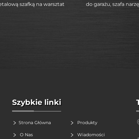
talową szafką na warsztat
do garażu, szafa nar
Szybkie linki
Strona Główna
Produkty
O Nas
Wiadomości