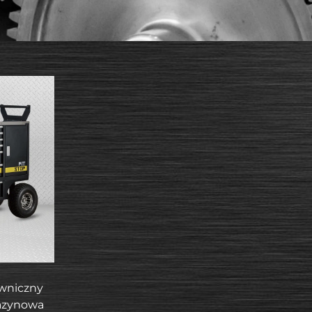
wniczny
azynowa