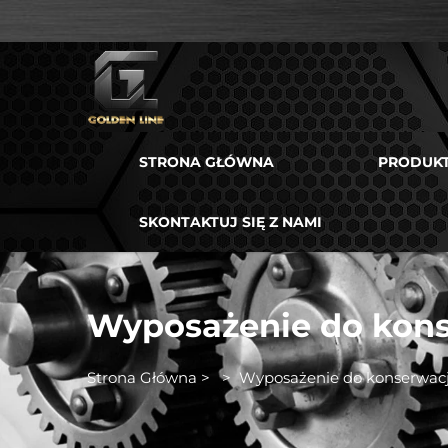
STRONA GŁÓWNA
PRODUK
SKONTAKTUJ SIĘ Z NAMI
Wyposażenie do kon
Strona Główna
>
>
Wyposażenie do konserwac