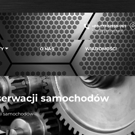
+86-177-61939-767
[email protected]
TY
O NAS
WIADOMOŚCI
serwacji samochodów
ji samochodów