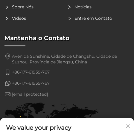
Sobre Nós
Notícias
Vídeos
Entre em Contato
Mantenha o Contato
Avenida Sunshine, Cidade de Changshu, Cidade de
Suzhou, Província de Jiangsu, China
+86-177-61939-767
+86-177-61939-767
[email protected]
We value your privacy