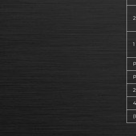
2
1
P
P
2
4
(