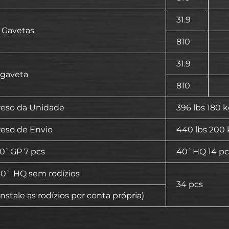
31.9
 Gavetas
810
31.9
 gaveta
810
eso da Unidade
396 lbs 180 
eso de Envio
440 lbs 200 
0`GP 7 pcs
40`HQ 14 pc
0` HQ sem rodízios
34 pcs
Instale as rodízios por conta própria)