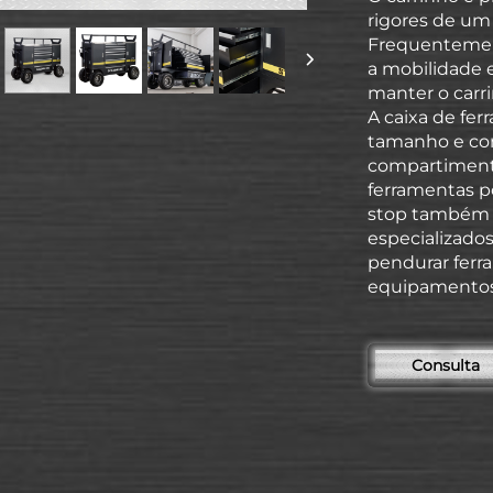
rigores de um
Frequentemente
a mobilidade 
manter o carri
A caixa de fe
tamanho e con
compartimento
ferramentas p
stop também 
especializado
pendurar ferr
equipamentos
Consulta