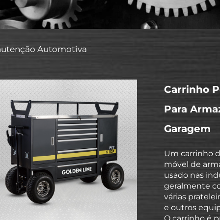
utenção Automotiva
Carrinho P
Para Arma
Garagem
Um carrinho d
móvel de arm
usado nas indú
geralmente co
várias pratele
e outros equi
O carrinho é pr