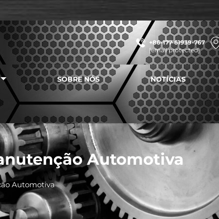
+86-177-61939-767
[email protected]
SOBRE NÓS
NOTÍCIAS
anutenção Automotiva
ão Automotiva