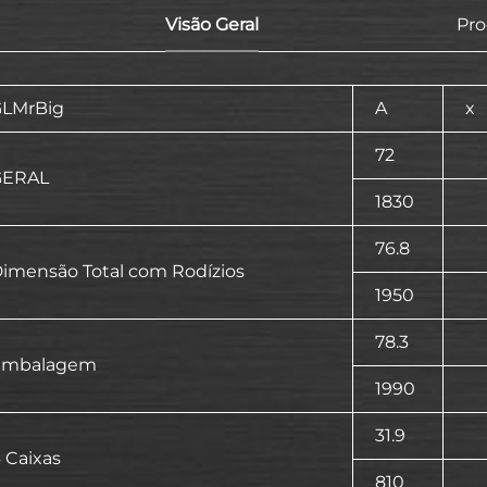
Visão Geral
Pr
LMrBig
A
x
72
GERAL
1830
76.8
imensão Total com Rodízios
1950
78.3
Embalagem
1990
31.9
 Caixas
810