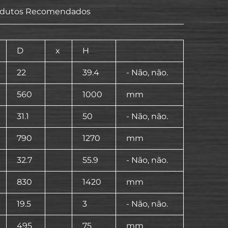
odutos Recomendados
D
x
H
22
39.4
- Não, não.
560
1000
mm
31.1
50
- Não, não.
790
1270
mm
32.7
55.9
- Não, não.
830
1420
mm
19.5
3
- Não, não.
495
75
mm