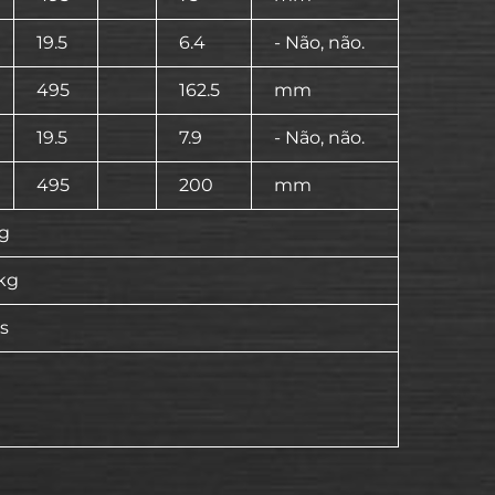
19.5
6.4
- Não, não.
495
162.5
mm
19.5
7.9
- Não, não.
495
200
mm
kg
kg
s