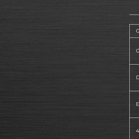
G
D
4