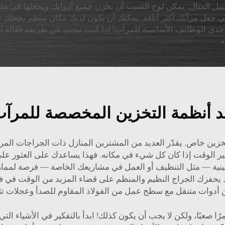
المثال، يمكن لوح التثبيت أن يخزن جميع أدواتك ويجعلها في متناول
ي جعل مرأبك أكثر أناقة. يمكنك أن يكون لديك مكان منظم يجعلك تشع
حدى الوظائف الأساسية للمرآب! إذا كنت تبحث عن طريقة فعّالة لت
.
د أنظمة التخزين المخصصة للمرآ
خزين خاص. يقدّر العديد من المشترين المنازل ذات الجراجات المرتب
فير الوقت إذا كان كل شيء في مكانه. فهذا يساعدك على العثور على 
تينية — مثل التنظيف أو العمل في مشاريعك الخاصة — فرصة لممار
قد يحفزك الجراج النظيم والمنظم على قضاء المزيد من الوقت في ف
 أدوات متنقل مع سطح عمل من الفولاذ المقاوم للصدأ وعجلات ت
ًا صعبًا، ولكن لا يجب أن يكون كذلك! ابدأ بالتفكير في الأشياء الت