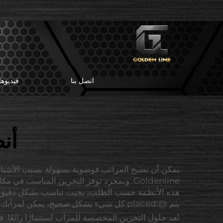
اتصل بنا
فيديوه
أن
يمكن أن تصبح المرائب فوضوية بسهولة بسبب الأشياء ا
Goldenline. وبمجرد توفر التخزين المناسب ف
هذه الأنظمة حسب الطلب، بحيث تناسب بشكل دقيق الم
يتم @:placed كل شيء بشكل صحيح، يمكن لمرآبك أن يخدم غرضًا آخر غير كونه مجرد مكان للفوضى.
تُعد حلول التخزين المخصصة للمرآب استثمارًا رائعً