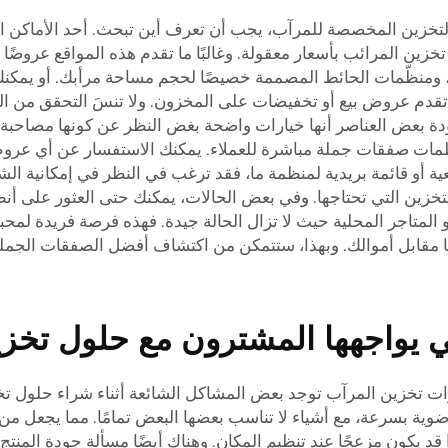
تخزين المخصصة للمرآب، يجب أن تعرف أين تبحث. أحد الأماكن الو
 تخزين المرائب بأسعار معقولة. وغالبًا ما تقدم هذه المواقع عروض
ومنظّمات الحائط المصممة خصيصًا لحجم مساحة مرأبك. أو يمكنك 
دم عروض بيع أو تخفيضات على المخزون. ولا تنسَ التحقق من الم
دة بعض العناصر أنها خيارات واضحة بغض النظر عن كونها مصاحبة
 هذه المنظمات صفقات جملة مباشرة للعملاء. يمكنك الاستفسار عن أي
 أو قائمة بريدية لمنظمة ما، فقد ترغب في النظر في إمكانية الش
خزين التي تحتاجها. وفي بعض الحالات، يمكنك حتى العثور على أنظ
و المتاجر المحلية حيث لا تزال الحالة جيدة. فهذه فرصة فريدة لمحبي
 مقابل أموالك. وبهذا، ستتمكن من اكتشاف أفضل الصفقات الجملة
ي يواجهها المشترون مع حلول تخز
ات تخزين المرآب توجد بعض المشاكل الشائعة أثناء شراء حلول تخ
ية بسرعة، مع أشياء لا تناسب بعضها البعض تمامًا. مما يجعل م
 يكون مزعجًا عند تنظيم المكان. وهناك أيضًا مسألة جودة المنتج. 