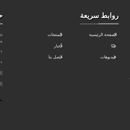
روابط سريعة
ح
شا
الصفحة الرئيسية
المنتجات
مق
عنّا
أخبار
+86-186-6264-6688
فيديوهات
اتصل بنا
+86-189-9438-4937
[email protected]
[email protected]