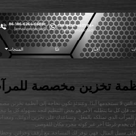
+86-186-6264-6688
+86 189-9438-4937
شا
[email protected]
[email protected]
ات
أخبار
عنّا
المنتجات
ظمة تخزين مخصصة للمرآ
لتي لا نستخدمها أبدًا. وعندئذٍ تكون بحاجة إلى أنظمة تخزين م
ي مكانه، فإن كل ما يتطلبه الأمر هو بعض التنظيم لتجد بسهولة كل ما تب
رآب الذي تمتلكه بالفعل. وتساعدك على تخزين أدواتك، ومعدات 
ا. فعلى سبيل المثال، فهي توفر لك المساحة. مع أرفف وخزائن، و