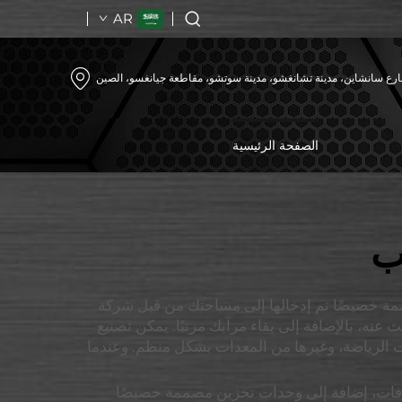
AR
رع سانشاين، مدينة تشانغشو، مدينة سوتشو، مقاطعة جيانغسو، الصين
الصفحة الرئيسية
ب
صممة خصيصًا تم إدخالها إلى مساحتك من قبل شركة
حث عنه، بالإضافة إلى بقاء مرآبك مرتبًا. يمكن تصنيع
الرياضة، وغيرها من المعدات بشكل منظم. وعندما
خطافات، إضافة إلى وحدات تخزين مصممة خصيصًا