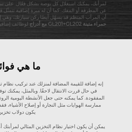
لمرأبك، يمكنك استغلال كل بوصة بشكل فعّال. على سبيل 
عن المطرقة أو المفك. كما أن له ميزة إضافية تتمثّل ف
أن المرآب المنظم قد يسهّل أيضًا ركن سيارتك، وهي إ
حمراء متينة GL201+GL202 مع أدراج
لوظائف إضافية
ما هي فوائ
إنه إضافة للقيمة المضافة لمنزلك عند تركيب نظام ت
في حال قررت الانتقال لاحقًا. وبالمثل، يمكنك تو
المفقودة. كما يمكنه حتى جعل الأنشطة اليومية الرو
ممارسة الهوايات مثل النجارة أو إصلاح الأشياء، ف
يكون
دولاب تخزين
يمكن أن يكون اختيار نظام التخزين المثالي لمرأبتك أمر