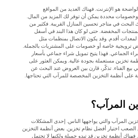
اضحة هو الإنترنت. فهناك العديد من المواقع
ًا وخصومات محددة يمكن أن توفر لك المزيد من المال.
البحث في متاجر تحسين المنازل القريبة. فكثير من
نتجات المخفضة. حتى لو كان هذا البند في أسفل
 لمعدات أقدم. وقد يكون الاتصال بمنظمات مثل
 عروض ترويجية خاصة أو خصومات على المشتريات بالجملة.
راء الجماعي. فهذا يتيح تمويل شراء جماعي بأسعار
مة تخزين مستعملة بجودة عالية. ويمكن العثور على
 بيع الفناء. تذكّر، قارن بين العروض عند البحث عن
 على أنظمة التخزين المخصصة للمرآب التي تحتاجها.
ين المرآب؟
زين المرآب والتي يواجهها الناس. إحدى المشكلات
ن الصعب اختيار أفضل نظام تخزين. بعض أنظمة التخزين
فهناك أنظمة تخزين قد تبدو جميلة ولكنها لا تحتمل