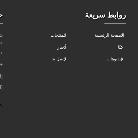
روابط سريعة
ح
شا
الصفحة الرئيسية
المنتجات
مق
عنّا
أخبار
+86-186-6264-6688
فيديوهات
اتصل بنا
+86-189-9438-4937
[email protected]
[email protected]