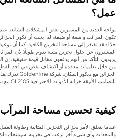
عمل؟
يواجه العديد من المشترين بعض المشكلات الشائعة عند
تكون المرائب واسعة أو ضيقة، لذا يجب أن تكون الخزائن 
جدًا فقد تفتقر إلى مساحة التخزين الكافية. كما أن نو
المشترون عن حلول تخزين متينة تدوم طويلًا لأن المرائب 
يريدون التأكد من أنهم يدفعون مقابل قيمة حقيقية. إن الت
من خلال تعليمات معقدة أو اكتشاف نقص في أحد القطع أمرًا
الخزائن مع د
التصاميم الأنيقة
خزانة الأدوات الاحترافية GL2105 مع سطح من الفولاذ المقاوم للصدأ
كيفية تحسين مساحة المرآب ب
عندما يتعلق الأمر بخزائن التخزين المثالية وطاولة العم
والمعدات وأي شيء آخر ترغب في تخزينه. سيمنحك ذلك فك