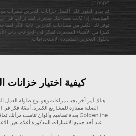
&nbsp;
قد يبدو العثور على أفضل خزانات التخزين للمرآب مع طا
توفر لك الكثير من مساحات التخزين. ثانيًا، فكّر فيما 
كبيرًا من الأشياء الصغيرة، ففكر في الخزانات ذات الأ
لحلول التخزين المتعددة الاستخدامات.
كيفية اختيار خزانات ا
هناك أمر آخر يجب مراعاته وهو نوع طاولة العمل الت
الصلبة ممتازة للمشاريع الكبيرة. أيضًا، فكر ف
Goldenline بعدة تصاميم وألوان تناسب مرأب
عند أخذ جميع الاعتبارات المذكورة أعلاه بعين الاعت