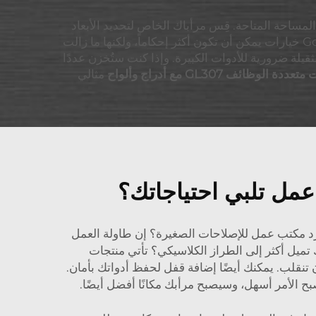
المساحة المتاحة. قِس مرأباك الخاص لتحديد الأبعاد
المناسبة. إذا كانت مساحتك صغيرة، فقد ترغب في خزانات تمتد إلى الأعلى أو طاولات عمل قابلة للطي. لدى Goldenline خيارات يمكن أن تكون أكثر إحكاماً، ولكنها ما زالت
ثقيلة ضرورية للأدوات الكبيرة. وإذا كنت ستُخزن عددًا
ة الوظائف GL307 مع أدراج وألواح
مثالي
 عمل تلبي احتياجاتك؟
مجرد مكتب عمل للإصلاحات الصغيرة؟ إن طاولة العمل
تميل أكثر إلى الطراز الكلاسيكي؟ تأتي منتجات
مل أن تنقلب. يمكنك أيضًا إضافة قفل لحفظ أدواتك بأمان.
يصبح الأمر أسهل، وسيصبح مرأبك مكانًا أفضل أيضًا.