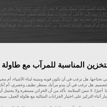
ولة العمل أمرًا صعبًا، ولكن لا يجب أن يكون كذلك! أولاً، فكر في 
ستحتاج إلى تخزينه. هل أدواتك ثقيلة أم خفيفة الوزن؟ إن الخزانات ال
دراج أو الرفوف القابلة للتعديل من أجل تنظيم أفضل. الـ
عربة أدوات متعدد
لتخزين المناسبة للمرآب مع طاولة
ي تحتاجها. هل ترغب في أن تكون قوية ومتينة لبناء الأشياء، أم 
ي التصميم. هل ترغب في أن يبدو مرآبك بمنظر نظيف وعصري، أم أنك 
َك تمامًا. أخيرًا، لا تنسَ السلامة. تأكد من أن الخزائن مستقرة ولا يحت
بار أثناء التركيز على اختيار الخزانات المثالية مع طاولة العمل، س