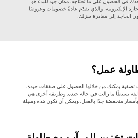
دك في الحصول على ما تحتاجه. مكان جيد للبدء هو
ن المواقع بالجملة، لذا ستتمكن من الشراء مباشرة من المُصنّع. لدى شركة Goldenline قسم للتجارة الإلكترونية، والذي يقدّم عادةً خصومات وعروضًا
ن الحاجة إلى مغادرة منزلك.
اولة عمل؟
ات تصفية يمكنك من خلالها الحصول على صفقات جيدة.
لفة بسيطًا ما زالت في حالة جيدة. وطريقة أخرى هي
 بأسعار منخفضة جدًا بالفعل. ويمكن أن تكون هذه وسيلة
ات تخزين المرآب مع طاولة