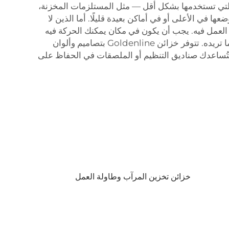
 التي تستخدمها بشكل أقل — مثل المستلزمات المخزنة،
 في الأعلى أو في أماكن بعيدة قليلًا. أما الذين لا
 العمل فيه. يجب أن يكون في مكان يمكنك الحركة فيه
براحة أثناء العمل. كما يجب أن يكون المكان مُضاءً جيدًا لترى ما تقوم به. 2 خطط أولًا، ثم اشترِ ابدأ بتكوين صورة واضحة عما تريده. تتوفر خزائن Goldenline بتصاميم وألوان
. ستُساعدك صناديق التنظيم أو الملصقات في الحفاظ على
خزائن تخزين المرآب وطاولة العمل