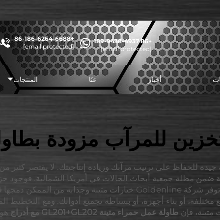
+86-186-6264-6688
+86 189-9438-4937
شا
[email protected]
[email protected]
ات
أخبار
عنّا
المنتجات
خزين للمرآب مزودة بطاو
 جيدة للحفاظ على ترتيب مرآبك وزيادة إنتاجيتك. لا يقتصر كثير 
ضمن مظلة جمعية أبحاث الحالات في أمريكا الشمالية. فوجود خزا
شيء، كما أنها توفر لك مساحة للعمل على المشاريع. توفر شركة Goldenline
 مختلفة، أو بناء أجهزة، أو ببساطة تجميع أدواتك. ومع التخطيط
 متينة، فإن
طاولة عمل حمراء متينة GL201+GL202 مع أدراج
هو 