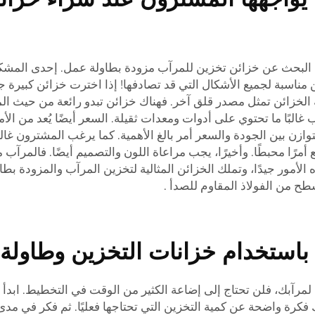
 البحث عن خزائن تخزين للمرآب مزودة بطاولة عمل. إحدى المشك
مناسبة لجميع الأشكال التي قد تصادفها! إذا اخترت خزائن كبيرة جد
عية الخزائن تمثل مصدر قلق آخر. فهناك خزائن تبدو رائعة من حيث 
غالبًا ما تحتوي على أدوات ومعدات ثقيلة. السعر أيضًا يُعد من ال
وازن بين الجودة والسعر أمر بالغ الأهمية. كما يرغب المشترون غالب
 محبطًا. وأخيرًا، يجب مراعاة اللون والتصميم أيضًا. فالمرآب مكان 
يكور المكان. شركة Goldenline تدرك هذه الأمور جيدًا، وتملك الخزائن المثالية لتخزين ال
.
استخدام خزانات التخزين وطاولة ا
ل لمرآبك، فلن تحتاج إلى إضاعة الكثير من الوقت في التخطيط. ابدأ 
رة واضحة عن كمية التخزين التي تحتاجها فعليًا. ثم فكر في مدى