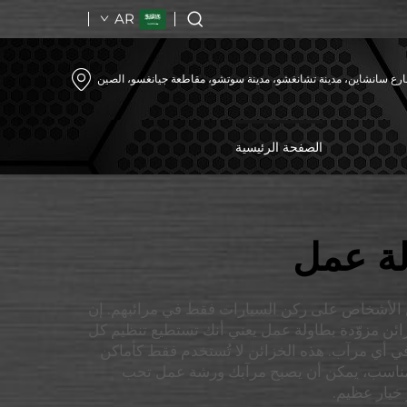
AR
رع سانشاين، مدينة تشانغشو، مدينة سوتشو، مقاطعة جيانغسو، الصين
الصفحة الرئيسية
لة عمل
من الأشخاص على ركن السيارات فقط في مرائبهم. إن
ئن مزوّدة بطاولة عمل يعني أنك تستطيع تنظيم كل
 خيارات متينة وجذابة من الممكن دمجها في أي مرآب. هذه الخزائن لا تُستخدم فقط كأماكن
 المناسب، يمكن أن يصبح مرآبك ورشة عمل تحب
خيار عظيم.