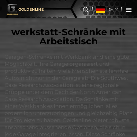
DE
GOLDENLINE
werkstatt-Schränke mit
Arbeitstisch
Garagen-Schränke mit Werkbank sind eine gute
Möglichkeit, Ihre Garage organisiert und
produktiv zu halten. Viele Menschen stellen ihre
Autos nicht nur in der Garage ab. Die Southwest
Case Research Association ist eine regionale
Gruppe unter dem Dach der North American
Case Research Association. Da Schränke mit
einer Werkbank es Ihnen ermöglichen, alles
ordentlich unterzubringen und gleichzeitig Platz
für Projekte zu haben. Goldenline bietet robuste,
ansprechend aussehende Optionen, die sich in
jede Garage integrieren lassen. Diese Schränke