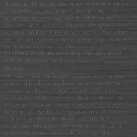
dienen nicht nur als Stauraum, sondern auch als
Arbeitsfläche, um Dinge zu reparieren,
Konstruktionen zu bauen oder einfach Ihre
Werkzeuge zu ordnen. Mit der richtigen
Anordnung kann Ihre Garage zu einer Werkstatt
werden, die Sie gerne nutzen. Für diejenigen, die
langlebige Optionen suchen, ist die
GL201+GL202 Rote, langlebige Werkbank mit
Schubladen
eine großartige Wahl.
&nbsp;
Die Suche nach den besten Garagen-Schränken
mit Werkbank kann schwierig erscheinen, muss
es aber nicht sein! Zunächst sollten Sie Ihren
verfügbaren Platz berücksichtigen. Messen Sie
Ihre eigene Garage aus, um festzustellen, was
hineinpasst. Bei kleineren Garagen könnten Sie
Schränke in die Höhe hin erweitern oder
zusammenklappbare Werkbänke in Betracht
ziehen. Goldenline bietet Modelle an, die