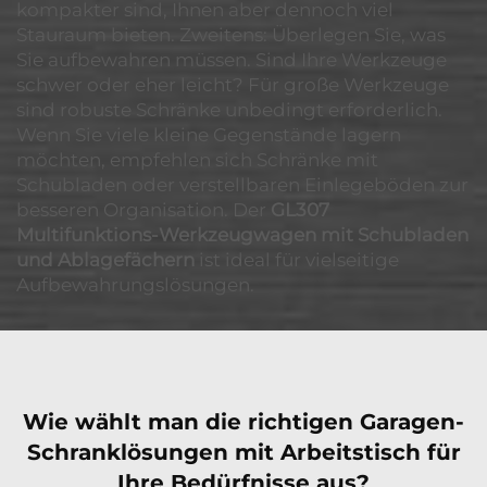
kompakter sind, Ihnen aber dennoch viel
Stauraum bieten. Zweitens: Überlegen Sie, was
Sie aufbewahren müssen. Sind Ihre Werkzeuge
schwer oder eher leicht? Für große Werkzeuge
sind robuste Schränke unbedingt erforderlich.
Wenn Sie viele kleine Gegenstände lagern
möchten, empfehlen sich Schränke mit
Schubladen oder verstellbaren Einlegeböden zur
besseren Organisation. Der
GL307
Multifunktions-Werkzeugwagen mit Schubladen
und Ablagefächern
ist ideal für vielseitige
Aufbewahrungslösungen.
Wie wählt man die richtigen Garagen-
Schranklösungen mit Arbeitstisch für
Ihre Bedürfnisse aus?