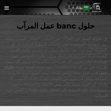
AR
جولدنبلاين
حلول banc عمل المرآب
إن طاولة العمل في المرآب هي المكتب المثالي للعمل، تمامًا
مثل الطاولة الموجودة على وحدات المطبخ الخاصة بك أو
الطاولة الموجودة في مكتبك. يمكن أن تحدث طاولة العمل
الجيدة فرقًا كبيرًا إذا كان لديك مرآب مليء بالفوضى. فهي
تساعدك على تخزين كل شيء في مكان واحد وتوفر لك منفذًا
للإبداع. في شركة Goldenline نحن ندرك أهمية جودة
طاولة
عمل
التي تعمل معك وليس ضدك. توجد جميع أنواع الأدوات
المتاحة، ولكن قد يكون من الصعب تحديد الأداة الأنسب لك.
ولذلك أود اليوم مشاركتكم بعض الأفكار والاقتراحات التي
ستساعدك على التوصل إلى أفضل حلول طاولات العمل في
المرآب.