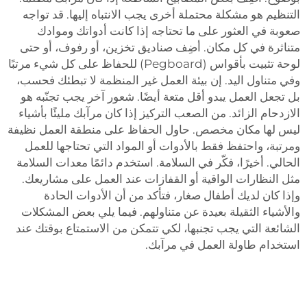
التنظيم هو مشكلة محتملة أخرى يجب الانتباه إليها. قد تواجه
صعوبة في العثور على ما تحتاجه إذا كانت أدواتك وموادك
متناثرة في كل مكان. أضِف صناديق تخزين، أو رفوف، أو حتى
لوحة تثبيت بأقواس (Pegboard) للحفاظ على كل شيء مرتبًا
وفي متناول اليد. إن بيئة العمل غير المنظمة لا تبطئك فحسب،
بل تجعل العمل يبدو أقل متعة أيضًا. شعور آخر يجب تجنّبه هو
الازدحام الزائد. من الصعب التركيز إذا كان مرآبك مليئًا بأشياء
ليس لها مكان مخصص. حاول الحفاظ على منطقة العمل نظيفة
ومرتبة، واحتفظ فقط بالأدوات أو المواد التي تحتاجها للعمل
الحالي. أخيرًا، فكّر في السلامة. استخدم دائمًا معدات السلامة
مثل النظارات الواقية أو القفازات عند العمل على مشاريعك.
وإذا كان لديك أطفال صغار، فتأكد من أن الأدوات الحادة
والأشياء الثقيلة بعيدة عن متناولهم. فيما يلي بعض المشكلات
الشائعة التي يجب تجنبها، لكي تتمكن من الاستمتاع بوقتك عند
استخدام طاولة العمل في مرآبك.