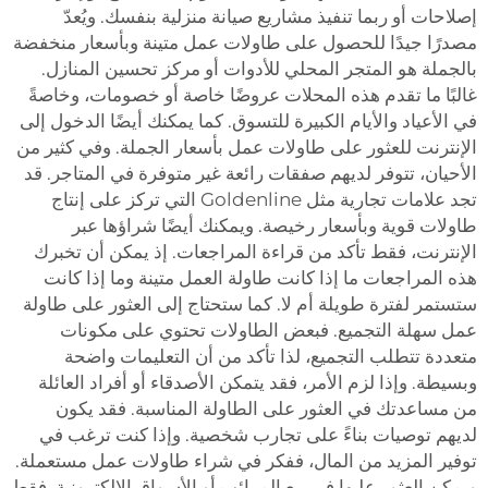
إصلاحات أو ربما تنفيذ مشاريع صيانة منزلية بنفسك. ويُعدّ
مصدرًا جيدًا للحصول على طاولات عمل متينة وبأسعار منخفضة
بالجملة هو المتجر المحلي للأدوات أو مركز تحسين المنازل.
غالبًا ما تقدم هذه المحلات عروضًا خاصة أو خصومات، وخاصةً
في الأعياد والأيام الكبيرة للتسوق. كما يمكنك أيضًا الدخول إلى
الإنترنت للعثور على طاولات عمل بأسعار الجملة. وفي كثير من
الأحيان، تتوفر لديهم صفقات رائعة غير متوفرة في المتاجر. قد
تجد علامات تجارية مثل Goldenline التي تركز على إنتاج
طاولات قوية وبأسعار رخيصة. ويمكنك أيضًا شراؤها عبر
الإنترنت، فقط تأكد من قراءة المراجعات. إذ يمكن أن تخبرك
هذه المراجعات ما إذا كانت طاولة العمل متينة وما إذا كانت
ستستمر لفترة طويلة أم لا. كما ستحتاج إلى العثور على طاولة
عمل سهلة التجميع. فبعض الطاولات تحتوي على مكونات
متعددة تتطلب التجميع، لذا تأكد من أن التعليمات واضحة
وبسيطة. وإذا لزم الأمر، فقد يتمكن الأصدقاء أو أفراد العائلة
من مساعدتك في العثور على الطاولة المناسبة. فقد يكون
لديهم توصيات بناءً على تجارب شخصية. وإذا كنت ترغب في
توفير المزيد من المال، ففكر في شراء طاولات عمل مستعملة.
ويمكن العثور عليها في بيع المرائب أو الأسواق الإلكترونية. فقط