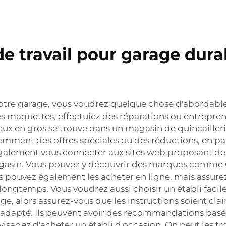
e travail pour garage dura
 votre garage, vous voudrez quelque chose d'abordable
es maquettes, effectuiez des réparations ou entrepren
eux en gros se trouve dans un magasin de quincailleri
mment des offres spéciales ou des réductions, en part
lement vous connecter aux sites web proposant des ét
agasin. Vous pouvez y découvrir des marques comme Go
us pouvez également les acheter en ligne, mais assurez-
rera longtemps. Vous voudrez aussi choisir un établi f
 alors assurez-vous que les instructions soient clair
li adapté. Ils peuvent avoir des recommandations basé
sagez d'acheter un établi d'occasion. On peut les tro