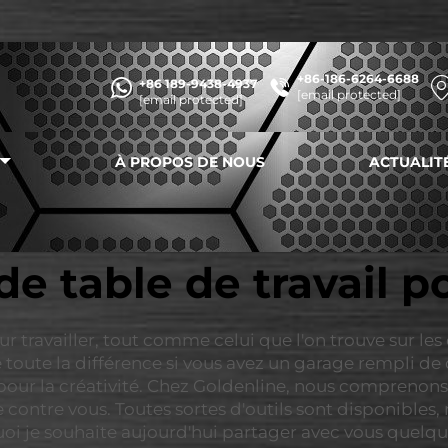
+86-186-6264-6688
+86 189-9438-4937
[email protected]
[email protected]
À PROPOS DE NOUS
ACTUALIT
de table de travail 
r travailler, tout comme celui que l'on trouve sur le
 toute la différence si vous avez un garage rempli de 
e pour la créativité. Chez Goldenline, nous comprenons
e contre vous. Toutes sortes d'outils sont disponibles, 
uoi je souhaite aujourd'hui partager avec vous quelqu