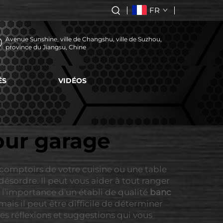
FR
Avenue Sunshine, ville de Changshu, ville de Suzhou,
province du Jiangsu, Chine
ÉS
VIDÉOS
pour garage
s comptoirs de votre cuisine ou une table
désordre. Il peut vous aider à tout ranger
 l'importance d'un établi de qualité
banc
mais il peut être difficile de déterminer
es réflexions et suggestions qui vous