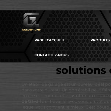
PAGE D'ACCUEIL
PRODUITS
CONTACTEZ-NOUS
solutions 
Un établi de garage est un bureau idéal pou
dans votre bureau. Un bon établi peut faire
en un seul endroit et vous offrir un espac
de travail
qui travaille avec vous, plutôt qu
lequel vous convient le mieux. C'est pourq