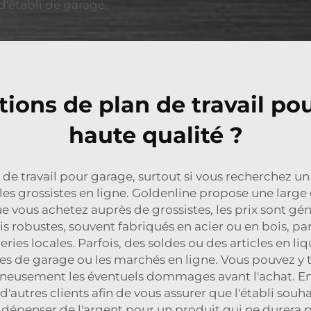
d'établi de garage.
tions de plan de travail po
haute qualité ?
lan de travail pour garage, surtout si vous recherchez
 les grossistes en ligne. Goldenline propose une la
ue vous achetez auprès de grossistes, les prix sont g
s robustes, souvent fabriqués en acier ou en bois, par
leries locales. Parfois, des soldes ou des articles en l
tes de garage ou les marchés en ligne. Vous pouvez y t
eusement les éventuels dommages avant l'achat. En o
utres clients afin de vous assurer que l'établi souha
 dépenser de l'argent pour un produit qui ne durera p