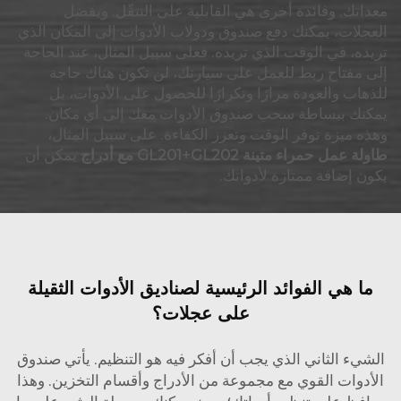
معداتك. وفائدة أخرى هي القابلية على التنقّل. وبفضل
العجلات، يمكنك دفع صندوق ودولاب الأدوات إلى المكان الذي
تريده، في الوقت الذي تريده. فعلى سبيل المثال، عند الحاجة
إلى مفتاح ربط للعمل على سيارتك، لن تكون هناك حاجة
للذهاب والعودة مرارًا وتكرارًا للحصول على الأدوات، بل
يمكنك ببساطة سحب صندوق الأدوات معك إلى أي مكان.
وهذه ميزة توفر الوقت وتعزز الكفاءة. على سبيل المثال،
طاولة عمل حمراء متينة GL201+GL202 مع أدراج
يمكن أن
يكون إضافة ممتازة لأدواتك.
ما هي الفوائد الرئيسية لصناديق الأدوات الثقيلة
على عجلات؟
الشيء الثاني الذي يجب أن أفكر فيه هو التنظيم. يأتي صندوق
الأدوات القوي مع مجموعة من الأدراج وأقسام التخزين. وهذا