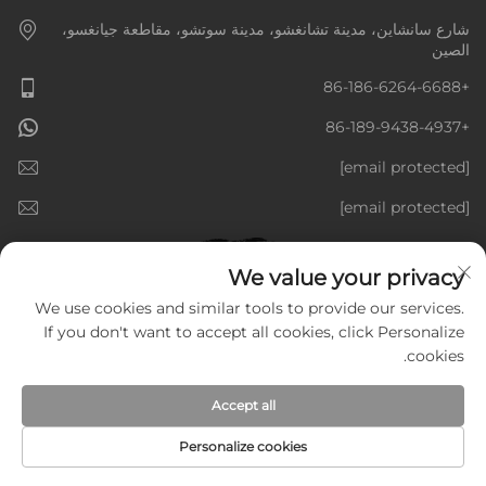
شارع سانشاين، مدينة تشانغشو، مدينة سوتشو، مقاطعة جيانغسو،
الصين
+86-186-6264-6688
+86-189-9438-4937
[email protected]
[email protected]
We value your privacy
We use cookies and similar tools to provide our services.
If you don't want to accept all cookies, click Personalize
cookies.
Accept all
Personalize cookies
حقوق النشر © شركة جيانغسو جولدنلاين للمعدات الذكية المحدودة، جميع
الحقوق محفوظة —
سياسة الخصوصية
—
المدونة