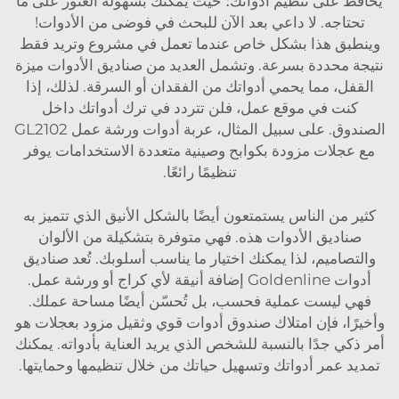
يحافظ على تنظيم أدواتك؛ حيث يمكنك بسهولة العثور على ما
تحتاجه. لا داعي بعد الآن للبحث في فوضى من الأدوات!
وينطبق هذا بشكل خاص عندما تعمل في مشروع وتريد فقط
نتيجة محددة بسرعة. وتشمل العديد من صناديق الأدوات ميزة
القفل، مما يحمي أدواتك من الفقدان أو السرقة. لذلك، إذا
كنت في موقع عمل، فلن تتردد في ترك أدواتك داخل
الصندوق. على سبيل المثال،
عربة أدوات ورشة عمل GL2102
مع عجلات مزودة بكوابح وصينية متعددة الاستخدامات
يوفر
تنظيمًا رائعًا.
كثير من الناس يستمتعون أيضًا بالشكل الأنيق الذي تتميز به
صناديق الأدوات هذه. فهي متوفرة بتشكيلة من الألوان
والتصاميم، لذا يمكنك اختيار ما يناسب أسلوبك. تُعد صناديق
أدوات Goldenline إضافة أنيقة لأي كراج أو ورشة عمل.
فهي ليست عملية فحسب، بل تُحسّن أيضًا مساحة عملك.
وأخيرًا، فإن امتلاك صندوق أدوات قوي وثقيل مزود بعجلات هو
أمر ذكي جدًا بالنسبة للشخص الذي يريد العناية بأدواته. يمكنك
تمديد عمر أدواتك وتسهيل حياتك من خلال تنظيمها وحمايتها.