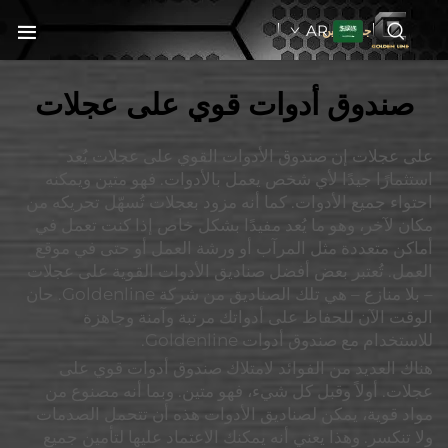
AR
جولدنبلاين
صندوق أدوات قوي على عجلات
على عجلات إن صندوق الأدوات القوي على عجلات يُعد
استثمارًا جيدًا لأي شخص يعمل بالأدوات. فهو متين ويمكنه
احتواء جميع الأدوات. كما أنه مزود بعجلات تُسهّل تحريكه من
مكان لآخر، وهو ما يُعد مفيدًا بشكل خاص إذا كنت تعمل في
أماكن متعددة مثل المرآب أو ورشة العمل أو حتى في موقع
العمل. تُعتبر بعض أفضل صناديق الأدوات القوية على عجلات
– بلا منازع – هي تلك الصناديق من شركة Goldenline. حان
الوقت الآن للحفاظ على أدواتك مرتبة وآمنة وجاهزة
للاستخدام مع صندوق أدوات Goldenline.
هناك العديد من الفوائد لامتلاك صندوق أدوات قوي على
عجلات. أولاً وقبل كل شيء، فهو متين. وبما أنه مصنوع من
مواد قوية، يمكن لصناديق الأدوات هذه أن تتحمل الصدمات
ولا تنكسر. وهذا يعني أنه يمكنك الاعتماد عليها لتأمين جميع