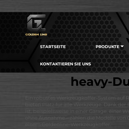
STARTSEITE
PRODUKTE
KONTAKTIEREN SIE UNS
heavy-Du
Ein robustes Werkzeugkoffer-System auf Räd
bieten Platz für alle Werkzeuge. Dank der
ist, beispielsweise in einer Garage, einer
ohne Ausnahme – zählen die Modelle von Go
einem Goldenline-Werkzeugkoffer.