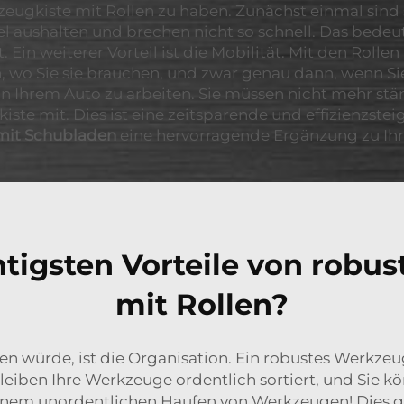
kzeugkiste mit Rollen zu haben. Zunächst einmal sind 
l aushalten und brechen nicht so schnell. Das bedeut
. Ein weiterer Vorteil ist die Mobilität. Mit den Roll
 Sie sie brauchen, und zwar genau dann, wenn Sie si
n Ihrem Auto zu arbeiten. Sie müssen nicht mehr stä
ste mit. Dies ist eine zeitsparende und effizienzste
mit Schubladen
eine hervorragende Ergänzung zu Ih
htigsten Vorteile von robu
mit Rollen?
en würde, ist die Organisation. Ein robustes Werkzeug
ben Ihre Werkzeuge ordentlich sortiert, und Sie kön
inem unordentlichen Haufen von Werkzeugen! Dies g