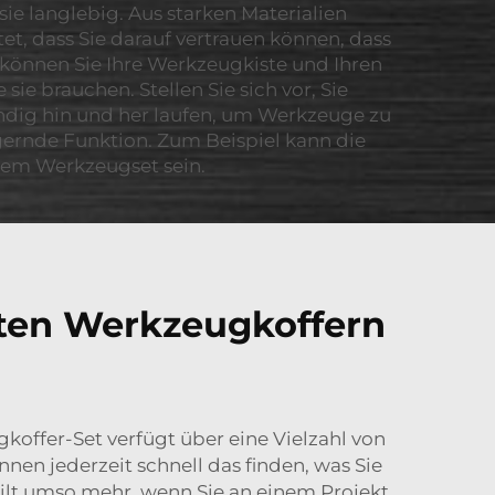
sie langlebig. Aus starken Materialien
et, dass Sie darauf vertrauen können, dass
en können Sie Ihre Werkzeugkiste und Ihren
e brauchen. Stellen Sie sich vor, Sie
ndig hin und her laufen, um Werkzeuge zu
igernde Funktion. Zum Beispiel kann die
rem Werkzeugset sein.
sten Werkzeugkoffern
koffer-Set verfügt über eine Vielzahl von
nen jederzeit schnell das finden, was Sie
ilt umso mehr, wenn Sie an einem Projekt