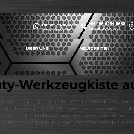
+86-186-6264-6688
+86 189-9438-4937
[email protected]
[email protected]
ÜBER UNS
NEUIGKEITEN
ty-Werkzeugkiste a
ern ist eine gute Investition für jeden, der mit Wer
 Räder lassen sie sich leicht bewegen – besonders nü
 Werkstatt oder direkt auf einer Baustelle. Zu den bes
ldenline. Zeit also, Ihre Werkzeuge ordentlich, sich