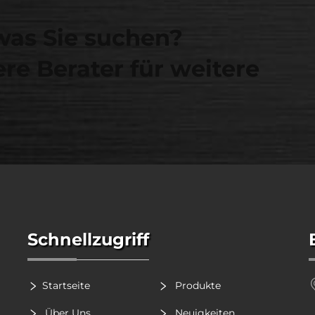
was Sie suchen?
re Berater für weitere
Schnellzugriff
Startseite
Produkte
Über Uns
Neuigkeiten