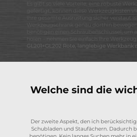
Es gibt so viele Vorteile, eine robuste Wer
gefertigt, können diese Werkzeugkisten vie
Ihre gesamte Ausrüstung sicher verstaut ist
Werkzeugschrank genau dorthin bewegen, wo
benötigen einen Schraubenschlüssel, um a
holen – nehmen Sie einfach Ihre Werkzeugki
GL201+GL202 Rote, langlebige Werkbank 
Welche sind die wic
Der zweite Aspekt, den ich berücksichtig
Schubladen und Staufächern. Dadurch blei
benötigen. Kein langes Suchen mehr in e