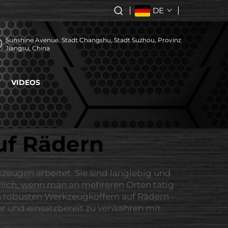
DE
Sunshine Avenue, Stadt Changshu, Stadt Suzhou, Provinz
Jiangsu, China
VIDEOS
uf Rädern
kzeugen arbeitet. Sie sind langlebig und
tzlich, wenn man an mehreren Orten tätig
ten robusten Werkzeugkoffern auf Rädern –
er und einsatzbereit zu verwahren mit