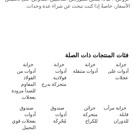
الأسعار، خاصةً إذا كنت تبحث عن شراء عدة وحدات.
فئات المنتجات ذات الصلة
خزانة
خزانة
خزانة
خزانة
أدوات على
أدوات متنقلة
أدوات
أدوات من
عجلات
فولاذية
الفولاذ
متحركة بدرج
المقاوم
للصدأ مزودة
بعجلات
خزانة مرآب
خزائن
صندوق
صندوق
قابلة
متحركة
أدوات
أدوات
للدوران
للكراج
مُحْرِكَة
بعجلات قوي
التحمل