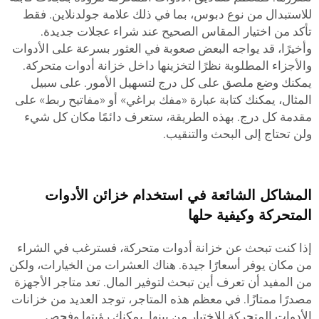
للاستبدال من نوع دبوس، بما في ذلك علامة جولدنلاين. فقط
تأكد من اختيار المقاس الصحيح عند شراء عجلات جديدة.
وأخيرًا، قد يواجه البعض صعوبة في العثور بسرعة على الأدوات
والأجزاء المطلوبة نظرًا لتخزينها داخل خزانة أدوات متحركة.
يمكنك وضع ملصق على كل درج لتسهيل الأمور. على سبيل
المثال، يمكنك كتابة عبارة «مفك براغي» أو «مفاتيح ربط» على
مقدمة كل درج. بهذه الطريقة، ستعرف دائمًا مكان كل شيء
ولن تحتاج إلى البحث والتنقيب.
المشاكل الشائعة في استخدام خزائن الأدوات
المتحركة وكيفية حلها
إذا كنت تبحث عن خزانة أدوات متحركة، فسترغب في الشراء
من مكان يوفر أسعارًا جيدة. هناك العشرات من الخيارات، ولكن
من المفيد أن تعرف أين تبحث لتوفير المال. تعد متاجر الأجهزة
مصدرًا ممتازًا. في معظم هذه المتاجر، توجد العديد من خزانات
الأدوات المتحركة للاختيار من بينها. يمكنك رؤيتها وفحص