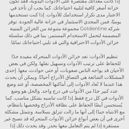
إذا كانت معداتك مقتصرة على الأدوات اليدوية، فقد تكون
خزانة أصغر كافية لتلبية احتياجاتك. كما يجب أن تأخذ في
الاعتبار مدى تكرار استخدامك للأدوات. إذا كنت تستخدمها
يوميًا، فمن المجدي الاستثمار في خزانة عالية الجودة. توفر
شركة Goldenline مجموعة متنوعة من الخزائن المتينة
المصممة لتحمل الاستخدام المستمر، بما في ذلك
سلسلة
خزائن الأدوات الاحترافية
والتي قد تلبي احتياجاتك تمامًا.
تنظيم الأدوات: تعد خزائن الأدوات المتحركة مفيدة جدًا
للحفاظ على ترتيب الأدوات وتسهيل نقلها. ولكن في بعض
الأحيان قد يواجه الناس صعوبات، أو حتى حوادث، معها. إحدى
المشكلات الشائعة هي التصاق الأدراج أحيانًا. ويمكن أن يحدث
هذا عندما لا تُعاد الأدوات إلى أماكنها المخصصة، أو عند وضع
عدد كبير جدًا من الأدوات في درج واحد. والحل هو وضع
الأدوات في كل درج فقط إذا كانت تناسبه بشكل مناسب. كما
يُستحسن أيضًا الحفاظ على نظافة الأدراج وفحصها بانتظام،
مع الانتباه جيدًا إلى أنها ما زالت تنزلق بسلاسة. وتتمثل مشكلة
أخرى في أن بعض أنواع خزائن الأدوات المتحركة قد تصبح غير
مستقرة إذا لم يتم التعامل معها بحذر. وقد يحدث ذلك إذا