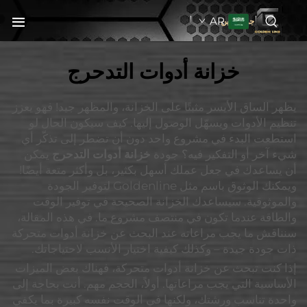
AR
جولدنبلاين
خزانة أدوات التدحرج
يظهر الساق الأيسر مثبتًا على الخزانة، والمظهر جيد! فهو يعزز
تنظيم الأدوات ويسهّل الوصول إليها. كيف سيكون الحال لو
استطعت البدء في مشروع واحد دون أن تضطر إلى تذكّر أي
شيء آخر أو التفكير فيه؟ جودة
خزانة أدوات التدحرج
يمكن
أن يساعدك في جعل عملك أسهل بكثير، بل وأكثر متعة أيضًا!
ويمكنك الوثوق باسم مثل Goldenline لتوفير الجودة
والموثوقية. سيساعدك الخزانة الصحيحة في توفير الوقت
والطاقة عندما تكون في منتصف مشروع ما. في هذه المقالة،
سنناقش ما يجب مراعاته عند البحث عن خزانة أدوات متحركة
ذات جودة جيدة – وكذلك كيفية اختيار الأنسب لاحتياجاتك.
إذا كنت تبحث عن خزانة أدوات متحركة، فهناك بعض الميزات
الأساسية التي يجب مراعاتها. أولاً، الحجم مهم. أنت بحاجة إلى
واحدة تناسب ورشتك، ولكنها في الوقت نفسه كبيرة بما يكفي