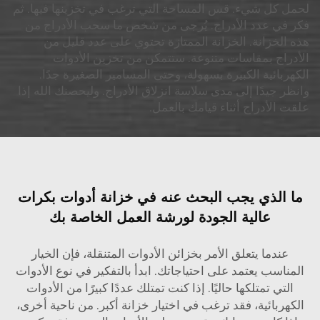
لحمل كل شيء. قس المساحة التي ترغب في تخزينها فيها. ثم
فكر في عدد الأدراج. يُرجى من شخص ما سحب الأدراج من
هذه الخزانة. الخزانة الممتازة تحتوي على عدد قليل من
الأدراج بمقاسات متنوعة. ستتمكن من تخزين الأدوات
الكهربائية الكبيرة بسهولة، وحتى المسامير الصغيرة جدًا.
وانظر جيدًا إلى مدى سلاسة انزلاق الأدراج. وليحصنك الله إذا
علقت الأدراج أثناء قيامك بالعمل.
ما الذي يجب البحث عنه في خزانة أدوات بكرات
عالية الجودة لورشة العمل الخاصة بك
عندما يتعلق الأمر بخزائن الأدوات المتنقلة، فإن الخيار
المناسب يعتمد على احتياجاتك. ابدأ بالتفكير في نوع الأدوات
التي تمتلكها حاليًا. إذا كنت تمتلك عددًا كبيرًا من الأدوات
الكهربائية، فقد ترغب في اختيار خزانة أكبر. من ناحية أخرى،