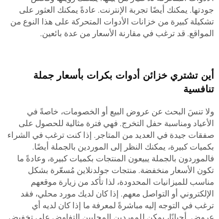
جودتها. يمكنك أيضًا تجربة الإنترنت. عادةً يمكنك العثور على
تشكيلة كبيرة من خزانات الأدوات المتحركة على هذا النوع من
المواقع. قد ترغب في مقارنة الأسعار من عدة بائعين.
أين تشتري خزائن أدوات بكرات بأسعار جملة
تنافسية
ولا تنسَ البحث عن عروض البيع أو الخصومات، خاصةً في
الأعياد ومناسبة حفل التخرج. فهي فترة مثالية للحصول على
صفقات جيدة في العديد من المتاجر. إذا كنت ترغب في الشراء
بكميات كبيرة، يمكنك النظر إلى الموردين بالجملة أيضًا.
فالموردون بالجملة يبيعون المنتجات بكميات كبيرة، وعادةً ما
تكون الأسعار منخفضة. منتجات جولدنلاين مُسعّرة بشكل
مناسب للميزانيات المحدودة، لذا تأكد من زيارة موقعهم
الإلكتروني أو التواصل معهم. إذا كان لديك مورد محلي، فقد
ترغب في التوجه إليه مباشرةً لمعرفة ما إذا كان لديه أي
عروض. أحيانًا، يمكن للموردين المحليين التفاوض على تخفيض