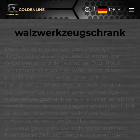
DE
GOLDENLINE
walzwerkzeugschrank
Das linke Bein ist am Gehäuse befestigt
dargestellt und sieht gut aus! Es fördert die
Organisation und den einfachen Zugriff auf
Werkzeuge. Wie wäre es, wenn Sie an einem
Projekt arbeiten könnten, ohne sich an
irgendetwas anderes erinnern oder darüber
nachdenken zu müssen? Eine hochwertige
walzwerkzeugschrank
kann Ihre Arbeit erheblich
vereinfachen und sogar angenehm machen! Und
Sie können einem Namen wie Goldenline
vertrauen, wenn es um Qualität und
Zuverlässigkeit geht. Der richtige Schrank hilft
Ihnen dabei, Zeit und Energie zu sparen, wenn