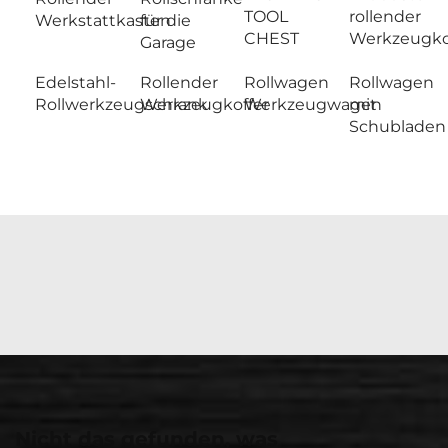
TOOL
rollender
Werkstattkasten
für die
CHEST
Werkzeugko
Garage
Edelstahl-
Rollender
Rollwagen
Rollwagen
Rollwerkzeugschrank
Werkzeugkoffer
Werkzeugwagen
mit
Schubladen
Nicht das gefunden, was