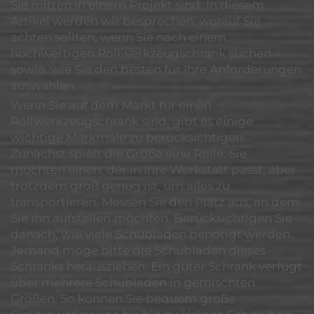
Sie mitten in einem Projekt sind. In diesem
Artikel werden wir besprechen, worauf Sie
achten sollten, wenn Sie nach einem
hochwertigen Rollwerkzeugschrank suchen –
sowie, wie Sie den besten für Ihre Anforderungen
auswählen.
Wenn Sie auf dem Markt für einen
Rollwerkzeugschrank sind, gibt es einige
wichtige Merkmale zu berücksichtigen.
Zunächst spielt die Größe eine Rolle. Sie
möchten einen, der in Ihre Werkstatt passt, aber
trotzdem groß genug ist, um alles zu
transportieren. Messen Sie den Platz aus, an dem
Sie ihn aufstellen möchten. Berücksichtigen Sie
danach, wie viele Schubladen benötigt werden.
Jemand möge bitte die Schubladen dieses
Schranks herausziehen. Ein guter Schrank verfügt
über mehrere Schubladen in gemischten
Größen. So können Sie bequem große