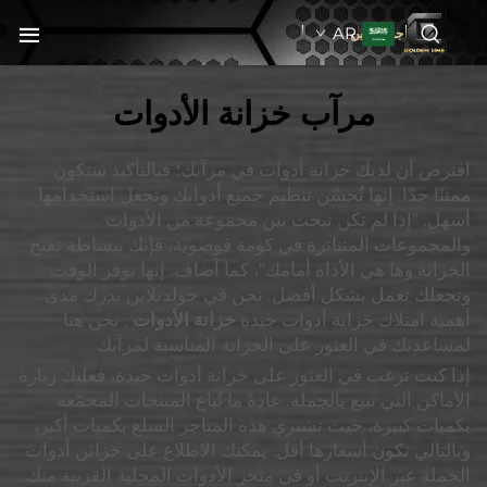
AR
جولدنبلاين
مرآب خزانة الأدوات
افترض أن لديك خزانة أدوات في مرآبك؛ فبالتأكيد ستكون
ممتنًا جدًا. إنها تُحسّن تنظيم جميع أدواتك وتجعل استخدامها
أسهل. "إذا لم تكن تبحث بين مجموعة من الأدوات
والمجموعات المتناثرة في كومة فوضوية، فإنك ببساطة تفتح
الخزانة وها هي الأداة أمامك"، كما أضاف. إنها توفر الوقت
وتجعلك تعمل بشكل أفضل. نحن في جولدنلاين ندرك مدى
أهمية امتلاك خزانة أدوات جيدة
خزانة الأدوات
. نحن هنا
لمساعدتك في العثور على الخزانة المناسبة لمرآبك.
إذا كنت ترغب في العثور على خزانة أدوات جيدة، فعليك زيارة
الأماكن التي تبيع بالجملة. عادةً ما تُباع المنتجات المجمّعة
بكميات كبيرة، حيث تشتري هذه المتاجر السلع بكميات أكبر،
وبالتالي تكون أسعارها أقل. يمكنك الاطلاع على خزائن أدوات
الجملة عبر الإنترنت أو في متجر الأدوات المحلية القريبة منك.