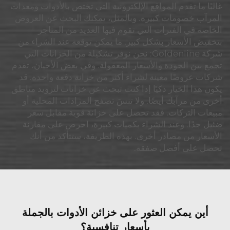
غالبًا ما تقدم المواقع الإلكترونية التي تختص بالأدوات ومعدات
المرآب خصومات كبيرة. وبالمثل، يمكنك البحث عن العروض
الخاصة في الفترات التي تقوم فيها العديد من المتاجر
بتخفيض الأسعار بشكل كبير. ما يمكن توقعه عند الشراء من
شركة Goldenline: نحن نوفر تشكيلة من الخزانات التي
تجمع بين الجودة والأسعار المعقولة. وفي بعض الأحيان، تقدم
شركات عروضًا معينة لشراء أكثر من خزانة دفعة واحدة. قد
يكون هذا الخيار ذكيًا إذا كنت تبحث عن خزانات لتزويد مناطق
أخرى من مرآبك أيضًا. ولا تنسَ تصفح المزادات المحلية أو
مبيعات التركات. فقد تحصل على خزانة قوية مقابل سعر
ضئيل جدًا. وعند الشراء بكميات كبيرة، احرص على مقارنة
الأسعار من مصادر أخرى. بهذه الطريقة، ستتأكد من أنك
تحصل على أفضل صفقة.
أين يمكن العثور على خزائن الأدوات بالجملة
بأسعار تنافسية؟