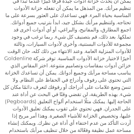
يمكن أن يُحدث خزانة أدوات جيدة فرقًا كبيرًا عندما تبدأ في
تنظيم مرأبك. من المذهل ما يمكن أن تفعله خزانة الأدوات
المناسبة بحياة المرء. فهي تساعدك على العثور بسرعة على ما
تحتاجه. ولتنظيم مرأبك بشكل جيد، ابدأ بترتيب جميع أدواتك.
اجمع المطارق، والمفاتيح، والبراغي، أو أي أدوات أخرى قد
تملكها. بعد ذلك، قم بتصنيف كل شيء. ربما ترغب في وجود
مجموعة للأدوات البستنية، وأخرى لأدوات السيارات، وثالثة
للأدوات المنزلية العامة. وعند الانتهاء من ذلك كله، حان الوقت
أخيرًا لاختيار خزانة الأدوات المناسبة. توفر شركة Goldenline
خزائن أدوات بمقاسات وتصاميم متنوعة. اختر المقاس الذي
يناسب مساحة مرأبك وجميع أدواتك. يمكن أن تساعدك الخزانة
التي تحتوي على رفوف وأدراج في الحفاظ على النظام. ولا
تنسَ وضع علامات على أدراجك أو رفوفك لتعرف دائمًا مكان كل
شيء. بهذه الطريقة، لن تقضي وقتًا في البحث عن أداة عند
الحاجة إليها. يمكنك مثلًا استخدام ألواح التعليق (Pegboards)
على الجدران. فهي تحتوي على ثقوب يمكنك تعليق الأدوات
عليها، وتخصيص الخزانة للأشياء الصغيرة. وهذا أمر مريح إذا
أردت التأكد من عدم اختفاء أي أداة عن نظرك. ويمكنك إنشاء
مساحة عمل نظيفة وفعّالة من خلال تنظيف مرأبك باستخدام