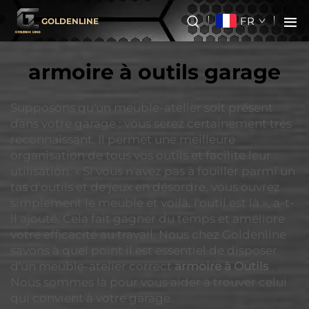
FR
GOLDENLINE
armoire à outils garage
Supposons qu'un meuble-atelier soit présent
dans votre garage ; vous serez certainement très
reconnaissant. Il permet une meilleure
organisation de tous vos outils et facilite leur
utilisation. « Si vous n'avez pas à fouiller parmi un
tas d'outils et de jeux en désordre, vous ouvrez
simplement le meuble et voilà, l'outil est là », a-t-
il ajouté. Cela fait gagner du temps et améliore
votre efficacité au travail. Nous chez Goldenline
savons à quel point il est essentiel de disposer
d'un meuble-atelier correct
armoire à Outils
.
Nous sommes là pour vous aider à trouver celui
qui convient à votre garage.