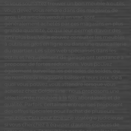
Si vous souhaitez trouver un bon meuble à outils,
vous devez vous rendre dans des magasins de
gros. Les articles vendus en vrac sont
généralement achetés par ces magasins en plus
grande quantité, ce qui leur permet d'avoir des
prix plus bas. Vous pouvez consulter les meubles
à outils en gros en ligne ou dans une quincaillerie
du quartier. Les sites web spécialisés dans les
outils et l'équipement de garage ont tendance à
proposer de fortes réductions. Vous pouvez
également surveiller les périodes de soldes, où
de nombreux magasins baissent leurs prix. Ce à
quoi vous pouvez vous attendre lorsque vous
achetez chez Goldenline : nous proposons une
sélection de meubles à la fois abordables et de
qualité. Parfois, certaines entreprises proposent
des offres spéciales pour l'achat de plusieurs
meubles. Cela peut être une stratégie judicieuse
si vous cherchez à équiper d'autres espaces de