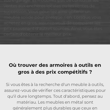
votre garage. Et n'oubliez pas de consulter les
ventes aux enchères locales ou les ventes de
succession. Vous pourriez ainsi obtenir un
meuble solide pour presque rien. Lorsque vous
achetez en gros, assurez-vous de comparer les
prix provenant d'autres sources. Ainsi, vous êtes
certain d'obtenir le meilleur prix.
Où trouver des armoires à outils en
gros à des prix compétitifs ?
Si vous êtes à la recherche d'un meuble à outils,
assurez-vous de vérifier ces caractéristiques pour
qu'il dure longtemps. Tout d'abord, pensez au
matériau. Les meubles en métal sont
généralement plus durables que ceux en