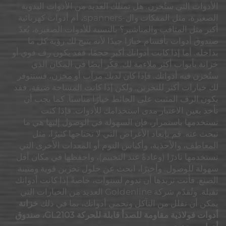
الأدوات التي ستُخزن. هل تمتلك العديد من الأدوات اليدوية
الصغيرة، مثل المفكات وال-spanners، أم أدوات كهربائية
أكبر مثل المثاقب والمناشير؟ بالنسبة للأدوات الصغيرة، يُعدّ
صندوق أدوات بأقسام خيارًا جيدًا لأنه يتيح لك رؤية كل ما
بداخله. أما إذا كانت أدواتك أكبر حجمًا، فقد يكون رف قوي أو
خزانة بأبواب أكثر ملاءمة لك. فكّر أيضًا في المكان الذي
ستُخزن فيه أدواتك. فإذا كان لديك مرآب أو مخزن، فستتوفر
لك خيارات أكثر للتخزين. ولكن إذا كانت المساحة ضيقة، فقد
يكون الرف المثبت على الحائط خيارًا مناسبًا. كما يجب أن
تأخذ بعين الاعتبار مدى استخدامك للأدوات. فإذا كنت
تستخدمها باستمرار، فإن السهولة في الوصول إليها هي ما
تبحث عنه. قم بإبعاد الأغراض التي لا تحتاجها كثيرًا، مثل
المعاطف، والأحذية، وأكياس النوم أو المعدات الأخرى التي
تستخدمها نادرًا (وعادةً عند التخييم)، واحفظها في مكان أقل
سهولة للوصول. وأخيرًا، ابحث عن حلول تخزين قوية ومتينة
الصنع. فأنت تريدها أن تدوم لسنوات، خاصةً إذا كانت أدواتك
ثقيلة. وتُقدّم شركة Goldenline العديد من الخيارات التي
يمكن أن تقلل من التآكل وتحمي أدواتك، بما في ذلك
خزانة
أدوات فولاذية مقاومة للصدأ قابلة للحركة GL2103، صندوق