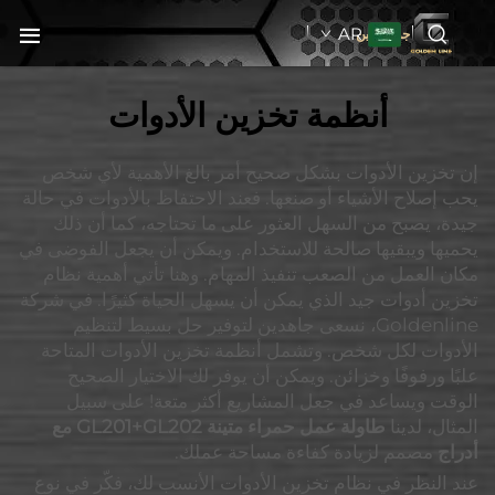
AR
جولدنبلاين
أنظمة تخزين الأدوات
إن تخزين الأدوات بشكل صحيح أمر بالغ الأهمية لأي شخص
يحب إصلاح الأشياء أو صنعها. فعند الاحتفاظ بالأدوات في حالة
جيدة، يصبح من السهل العثور على ما تحتاجه، كما أن ذلك
يحميها ويبقيها صالحة للاستخدام. ويمكن أن يجعل الفوضى في
مكان العمل من الصعب تنفيذ المهام. وهنا تأتي أهمية نظام
تخزين أدوات جيد الذي يمكن أن يسهل الحياة كثيرًا. في شركة
Goldenline، نسعى جاهدين لتوفير حل بسيط لتنظيم
الأدوات لكل شخص. وتشمل أنظمة تخزين الأدوات المتاحة
علبًا ورفوفًا وخزائن. ويمكن أن يوفر لك الاختيار الصحيح
الوقت ويساعد في جعل المشاريع أكثر متعة! على سبيل
المثال، لدينا
طاولة عمل حمراء متينة GL201+GL202 مع
أدراج
مصمم لزيادة كفاءة مساحة عملك.
عند النظر في نظام تخزين الأدوات الأنسب لك، فكّر في نوع