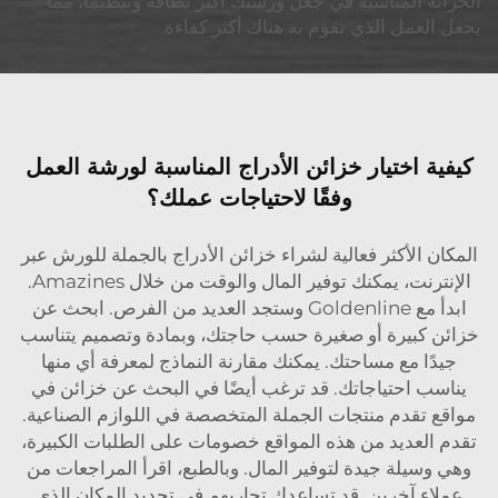
الخزانة المناسبة في جعل ورشتك أكثر نظافة وتنظيمًا، مما
يجعل العمل الذي تقوم به هناك أكثر كفاءة.
كيفية اختيار خزائن الأدراج المناسبة لورشة العمل
وفقًا لاحتياجات عملك؟
المكان الأكثر فعالية لشراء خزائن الأدراج بالجملة للورش عبر
الإنترنت، يمكنك توفير المال والوقت من خلال Amazines.
ابدأ مع Goldenline وستجد العديد من الفرص. ابحث عن
خزائن كبيرة أو صغيرة حسب حاجتك، وبمادة وتصميم يتناسب
جيدًا مع مساحتك. يمكنك مقارنة النماذج لمعرفة أي منها
يناسب احتياجاتك. قد ترغب أيضًا في البحث عن خزائن في
مواقع تقدم منتجات الجملة المتخصصة في اللوازم الصناعية.
تقدم العديد من هذه المواقع خصومات على الطلبات الكبيرة،
وهي وسيلة جيدة لتوفير المال. وبالطبع، اقرأ المراجعات من
عملاء آخرين. قد تساعدك تجاربهم في تحديد المكان الذي