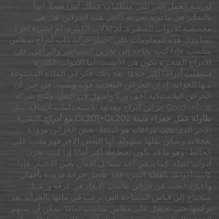
لورشة العمل التي تلبي متطلبات عملك أمرًا صعبًا. ابدأ
بالتفكير في ما تريد تخزينه داخل هذه الخزائن. هل هي
مخصصة للأدوات الصغيرة، أم للآلات الكبيرة، أم لشيء آخر؟
تساعدك هذه المعلومات على اختيار خزانة ذات أدراج بمقاس
مناسب. فإذا كنت بحاجة إلى تخزين المسامير والبراغي، فإن
الأدراج الصغيرة تكون هي الأنسب. أما الأدوات الكبيرة
فتتطلب أدراجًا أكبر حجمًا. بعد ذلك، فكر في المادة المصنوعة
منها الخزانة. إذ إن الخزائن المعدنية قوية ومتينة، في حين أن
الخزائن البلاستيكية أخف وزنًا وأسهل في النقل. وتُنتج شركة
Goldenline خزائن أدراج معدنية للاستخدامات الشاقة، مثل
طاولة عمل حمراء متينة GL201+GL202 مع أدراج
.الشيء
الآخر الذي يجب مراعاته هو النمط. بعض الخزائن مزودة
بعجلات ويمكن نقلها بسهولة. أما البعض الآخر فهو مثبت على
الحائط، وهو ما قد يكون تخطيطًا أكثر أمانًا إذا كنت تخزن
أدوات ثقيلة. كما ينبغي أخذ مسائل الأمان بعين الاعتبار. فإذا
كانت أدواتك باهظة الثمن، فقد تفضل خزانة مزودة بأقفال.
وأخيرًا، ابحث عن خزائن تناسب الأبعاد في غرفة ورشتك.
ستحتاج إلى قياس المساحة التي ترغب في ملئها بالخزانة بعد
تركيبها حتى تحصل على مقاس مناسب تمامًا. يمكن أن تسهم