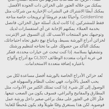
يمكنك من خلاله العثور على الخزائن ذات الجودة الأفضل.
يمكنك أيضًا الاشتراك في النشرات الإخبارية من شركات مثل
Goldenline. وأحيانًا تقدم عروضًا أو ترويجات خاصة متاحة
فقط للمشتركين. إذا كانت لديك أسئلة حول الخزائن، فاتصل
بخدمة العملاء. يمكنهم الإجابة عن أي استفسارات لديك
وتوجيهك نحو المنتجات الأنسب لك. إن التسوق عبر الإنترنت
لخزائن أدراج الورشة بسيط، وباتباع نهج دقيق تجاه احتياجاتك،
يمكنك التأكد من حصولك على ما تحتاجه لتنظيم ورشتك
وتشغيلها بسلاسة. إذا كنت تبحث عن خيارات محددة، ففكر
في
عربة أدوات متعددة الوظائف GL307 مع أدراج وألواح
باعتباره إضافة متعددة الاستخدامات.
تُعد خزائن الأدراج الخاصة بالورشة أفضل مساعدة لكل من
يحب العمل بالأدوات. فهي تجلب النظام والسهولة في
الوصول إلى كل شيء. إذا كنت تمتلك الكثير من الأدوات، مثل
المطارق والمفاتيح والبراغي، فسوف يكون من الصعب تتبعها.
فكّر الآن في العثور على مفك براغي صغير داخل ورشة عمل
فوضوية. لكن هذا يستغرق وقتًا طويلاً وقد يكون مُحبطًا للغاية!