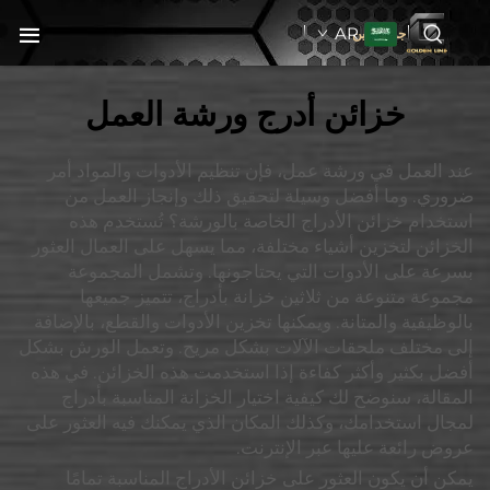
AR
جولدنبلاين
خزائن أدرج ورشة العمل
عند العمل في ورشة عمل، فإن تنظيم الأدوات والمواد أمر
ضروري. وما أفضل وسيلة لتحقيق ذلك وإنجاز العمل من
استخدام خزائن الأدراج الخاصة بالورشة؟ تُستخدم هذه
الخزائن لتخزين أشياء مختلفة، مما يسهل على العمال العثور
بسرعة على الأدوات التي يحتاجونها. وتشمل المجموعة
مجموعة متنوعة من ثلاثين خزانة بأدراج، تتميز جميعها
بالوظيفية والمتانة. ويمكنها تخزين الأدوات والقطع، بالإضافة
إلى مختلف ملحقات الآلات بشكل مريح. وتعمل الورش بشكل
أفضل بكثير وأكثر كفاءة إذا استخدمت هذه الخزائن. في هذه
المقالة، سنوضح لك كيفية اختيار الخزانة المناسبة بأدراج
لمجال استخدامك، وكذلك المكان الذي يمكنك فيه العثور على
عروض رائعة عليها عبر الإنترنت.
يمكن أن يكون العثور على خزائن الأدراج المناسبة تمامًا