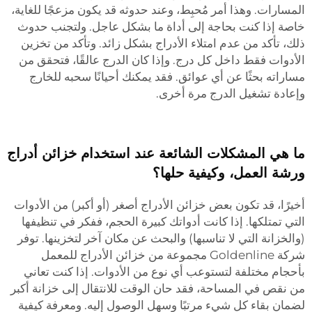
المسارات. وهذا أمر مُحبِط، وعند حدوثه قد يكون مزعجًا للغاية،
خاصة إذا كنت بحاجة إلى أداة ما بشكل عاجل. ولتجنب حدوث
ذلك، تأكد من عدم امتلاء الأدراج بشكل زائد. وتأكد من تخزين
الأدوات فقط داخل كل درج. وإذا كان الدرج عالقًا، فتحقق من
مساراته بحثًا عن أي عوائق. فقد يمكنك أحيانًا سحبه للخارج
وإعادة تشغيل الدرج مرة أخرى.
ما هي المشكلات الشائعة عند استخدام خزائن أدراج
ورشة العمل، وكيفية حلها؟
أخيرًا، قد تكون بعض خزائن الأدراج أصغر (أو أكبر) من الأدوات
التي تمتلكها. إذا كانت أدواتك كبيرة الحجم، ففكر في تنظيفها
(والخزانة التي لا تناسبها) والبحث عن مكان آخر لتخزينها. توفر
شركة Goldenline مجموعة من خزائن الأدراج للمعمل
بأحجام مختلفة لتستوعب أي نوع من الأدوات. إذا كنت تعاني
من نقص في المساحة، فقد حان الوقت للانتقال إلى خزانة أكبر
لضمان بقاء كل شيء مرتبًا وسهل الوصول إليه. ومعرفة كيفية