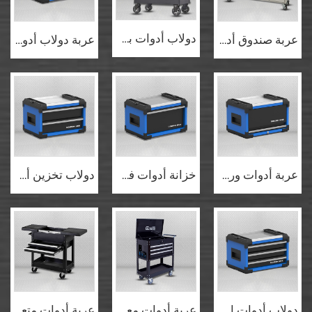
دولاب أدوات بكرات GL3307-H مكون من 7 أدراج، خزانة أدوات معدنية كلاسيكية للتخزين، عربة ورشة عمل
عربة صندوق أدوات على منضدة عمل من الصلب البارد SPCC بعشرة أدراج GLS7010
عربة دولاب أدوات GL2101 مع عجلات دوارة، صندوق أدوات وحدوي
عربة أدوات ورشة عمل GL2102 مع عجلات مزودة بكوابح وصينية متعددة الاستخدامات
خزانة أدوات فولاذية مقاومة للصدأ قابلة للحركة GL2103، صندوق أدوات وحدوي
دولاب تخزين أدوات متنقل مع سطح عمل من الفولاذ المقاوم للصدأ وعجلات تثبيت
دولاب أدوات احترافي GL2105 مع سطح من الفولاذ المقاوم للصدأ
عربة أدوات معدنية سوداء GL304 بثلاثة أدراج
عربة أدوات متعددة الوظائف GL307 مع أدراج وألواح