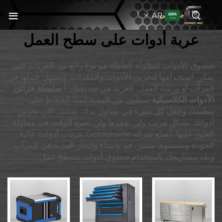
AR
جولدنبلاين
عربة أدوات على سطح العمل
صندوق الأدوات للطاولة العاملة هو نوع رائع من العربات التي
يمكن استخدامها لتخزين الأدوات والمعدات، ويسهل حملها في
المرآب أو ورشة العمل. العربة هي صديقتك: أ
سلسلة خزائن
الأدوات الكلاسيكية
سيكون من المفيد أيضًا الحفاظ على
تنظيمك وجعل كل شيء في متناول يدك. يمكنك الآن تخزين
أدواتك بشكل مرتب ولن تفقدها ولن تضيع الوقت في محاولة
العثور عليها. تُصنّع شركة Goldenline عربات أدوات عالية
الجودة وبمستوى متميز. قم بإنشاء وإنجاز المزيد في المرآب
ونفذ مشاريعك باستخدام صندوق أدوات بسطح عمل.