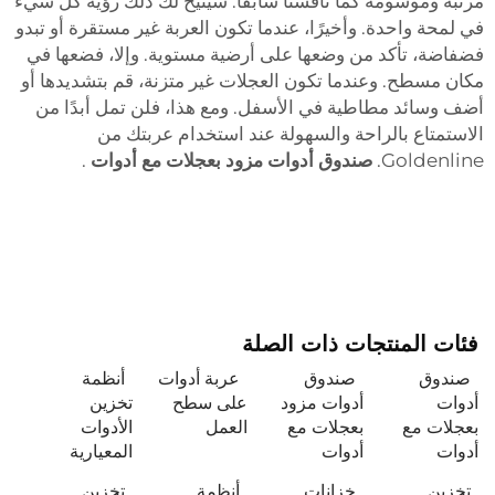
مرتبة ومُوسومة كما ناقشنا سابقًا. سيتيح لك ذلك رؤية كل شيء
في لمحة واحدة. وأخيرًا، عندما تكون العربة غير مستقرة أو تبدو
فضفاضة، تأكد من وضعها على أرضية مستوية. وإلا، فضعها في
مكان مسطح. وعندما تكون العجلات غير متزنة، قم بتشديدها أو
أضف وسائد مطاطية في الأسفل. ومع هذا، فلن تمل أبدًا من
الاستمتاع بالراحة والسهولة عند استخدام عربتك من
Goldenline.
صندوق أدوات مزود بعجلات مع أدوات
.
فئات المنتجات ذات الصلة
صندوق
صندوق
عربة أدوات
أنظمة
أدوات
أدوات مزود
على سطح
تخزين
بعجلات مع
بعجلات مع
العمل
الأدوات
أدوات
أدوات
المعيارية
تخزين
خزانات
أنظمة
تخزين