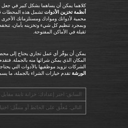
كلاهما يمكن أن يساهما بشكل كبير في جعل أماك
أنظمة تخزين الأدوات
تشمل هذه المحطات قسمً
محمية لأدواتك وموادك ومستلزماتك الأخرى 
وبمجرد تنظيم كل شيء وتخزينه بأمان، تنخف
ثقيلة في الأماكن المفتوحة.
يمكن أن يوفّر أي عمل تجاري يحتاج إلى محط
المكان الذي يمكن شرائها منه بالجملة. فتقدم
الشركات تزويد موظفيها بالأدوات التي يحتاجونها. 
الورشة
تقدم خيارات الشراء بالجملة، ما 
السابق:
اختر إعدادك: خزانة ثابتة مقا
التالي:
مُعلَّق على الحائط أو متنقِّل: اخ