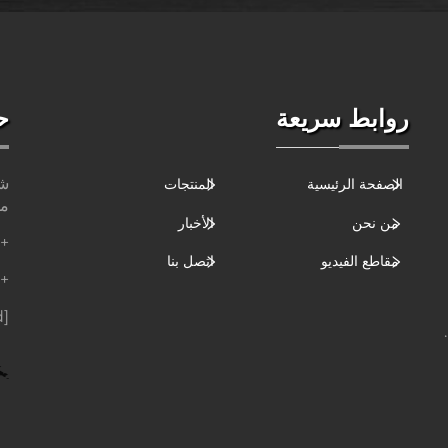
روابط سريعة
ح
شا
الصفحة الرئيسية
المنتجات
مق
من نحن
الأخبار
+86-177-61939-767
مقاطع الفيديو
اتصل بنا
+86-177-61939-767
[email protected]