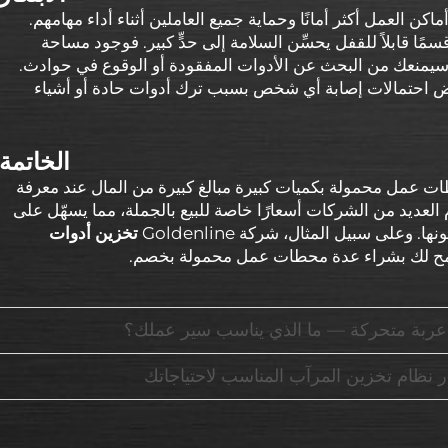
ن العمل أكثر أمانًا وحماية جميع العاملين أثناء أداء مهامهم.
ا قابلاً للقفل يحسِّن السلامة إلى حدٍّ كبير. فوجود مساحة
سيمنعك من البحث عن الأدوات المفقودة أو الوقوع في حوادث.
ض احتمالات إصابة أي شخص بسبب ترك أدوات حادة أو أشياء
الخاتمة
ات عمل محمولة بكميات كبيرة مبالغ كبيرة من المال عند معرفة
 العديد من الشركات أسعارًا خاصة للبيع بالجملة، مما يسهّل على
وعلى سبيل المثال، شركة Goldenline
تخزين أدوات
يسمح لك بشراء عدة محطات عمل محمولة بخصم.
بل عربة متحركة — ما الذي يناسب سير عملك؟
تيار نظام تخزين المرآب المناسب لاحتياجاتك