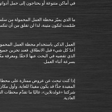
في أماكن متنوعة أو يحتاجون إلى حمل أدواته
ما الذي يميّز محطة العمل المحمولة من سلسلة ج
صُمّمت لتكون متينة، لذا لن تقلق من أن تنكسر
العمل الذكي باستخدام محطة العمل المحمولة م
أعدّ كل شيء قبل الانطلاق. فعند تخزين جميع
الذي تقضيه في البحث عنها لاحقًا. ومعرفة م
بسرعة أثناء العمل.
إذا كنت تبحث عن عروض ممتازة على محطات ا
المفيدة جدًّا قد يكون مفيدًا للغاية. وأول مكا
شركتنا «غولدنلاين»، غالبًا ما تقدِّم محطات 
العادية.