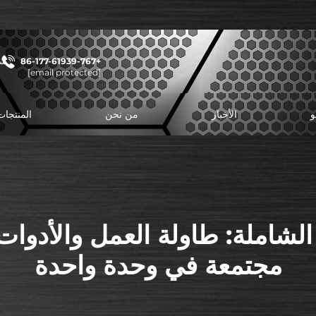
+86-177-61939-767
شا
[email protected]
و
الأخبار
من نحن
المنتجات
لشاملة: طاولة العمل والأدوات 
مجتمعة في وحدة واحدة