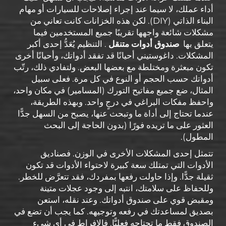
أداء عملك، لا سيما عند إجراء إصلاحات للسيارات أو مهام
البناء الذاتي (DIY). لكن هذه الخزانات كانت تعاني من
مشكلات شائعة واجهها تقريبًا جميع المستخدمين فيما
يتعلق بها
صندوق أدوات متنقل
. التنظيم يُعَدُّ إحدى أكبر
المشكلات. داغوستيني أحيانًا قد تفقد أدواتك، وأحيانًا أخرى
تكون مبعثرة ومختلطة مع بعضها البعض. ولتفادي ذلك، رتّب
أدواتك حسب الحجم أو النوع في كل مرة. فعلى سبيل
المثال، ضع جميع مفاتيح التورك (المسامير) في مكان واحد،
واحفظ مفكات البراغي في درجٍ واحد. وبهذه الطريقة،
عندما تحتاج إلى أداة ما وتبحث عنها، يصبح من السهل جدًّا
العثور على ما تريده فورًا (بدون الحاجة إلى البحث
المطول).
تتمثل إحدى المشكلات الأخرى في الوزن. فصناديق
الأدوات التي تمتلك سعة كبيرة لاحتواء الأدوات قد تكون
ثقيلة جدًّا. وإذا حاولت رفعها بمفردك، فقد تتعرَّض للخطر.
وللحفاظ على سلامتك، انتبه إلى وجود عجلات متينة
ومقبض قوي على صندوق أدواتك. وعند نقله، استعن
بصديق لمساعدتك في رفعه وتوجيهه. كما يجب أن تضع في
الصندوق فقط ما تحتاجه فعليًّا. فالإفراط في أي شيء