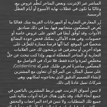
المباشر عبر الإنترنت. وبعض المتاجر تُنظِّم عروض بيعٍ،
وغالبًا ما تكون في عطلات نهاية الأسبوع أو أيام العطل
الرسمية.
زُر المعارض التجارية أو المهرجانات القريبة منك. فغالبًا ما
يُعرِض المصنِّعون منتجاتهم فيها، بما في ذلك صناديق
الأدوات. وقد تُوفَّق أيضًا في العثور على عروض خاصة أو
خصومات. وفي هذه الأماكن، يمكنك فحص جودة البضائع
شخصيًّا في الموقع. كما أنَّها فرصةٌ ممتازة للتعرُّف على
هواة آخرين أو محترفين قد يرشحون لك حتى العلامات
التجارية أو المتاجر المفضَّلة لديهم. وإذا كنت تبحث عن حلٍّ
مخصَّصٍ لمرة واحدة فقط، فلا تتردَّد في التواصل مع
المصنِّعين مباشرةً لعرض طلبك. فشركة Goldenline،
على سبيل المثال، من المرجَّح أن تتعاون مع المشترين
لإنشاء التصميم الدقيق الذي يحتاجونه لمكانهم، وهي
شركاتٌ تميل عادةً إلى ذلك.
لا تنسَ أسواق الإنترنت. فهي تربط المشترين بالبائعين في
جميع أنحاء البلاد. وقد يكون هناك خزانة أدوات مثالية تلبي
جميع تلك المتطلبات. ولا تنسَ قراءة المراجعات والتحقق
من التقييمات قبل إتمام عملية الشراء، لأن الجودة أمرٌ بالغ