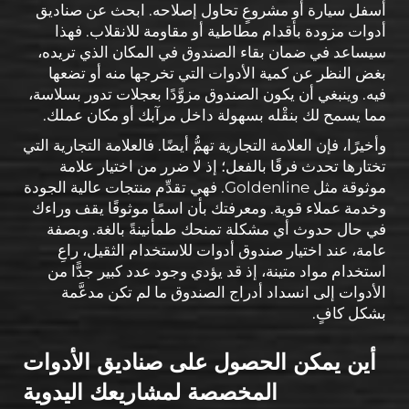
أسفل سيارة أو مشروعٍ تحاول إصلاحه. ابحث عن صناديق
أدوات مزودة بأقدام مطاطية أو مقاومة للانقلاب. فهذا
سيساعد في ضمان بقاء الصندوق في المكان الذي تريده،
بغض النظر عن كمية الأدوات التي تخرجها منه أو تضعها
فيه. وينبغي أن يكون الصندوق مزوَّدًا بعجلات تدور بسلاسة،
مما يسمح لك بنقْله بسهولة داخل مرآبك أو مكان عملك.
وأخيرًا، فإن العلامة التجارية تهمُّ أيضًا. فالعلامة التجارية التي
تختارها تحدث فرقًا بالفعل؛ إذ لا ضرر من اختيار علامة
موثوقة مثل Goldenline. فهي تقدِّم منتجات عالية الجودة
وخدمة عملاء قوية. ومعرفتك بأن اسمًا موثوقًا يقف وراءك
في حال حدوث أي مشكلة تمنحك طمأنينةً بالغة. وبصفة
عامة، عند اختيار صندوق أدوات للاستخدام الثقيل، راعِ
استخدام مواد متينة، إذ قد يؤدي وجود عدد كبير جدًّا من
الأدوات إلى انسداد أدراج الصندوق ما لم تكن مدعَّمة
بشكل كافٍ.
أين يمكن الحصول على صناديق الأدوات
المخصصة لمشاريعك اليدوية