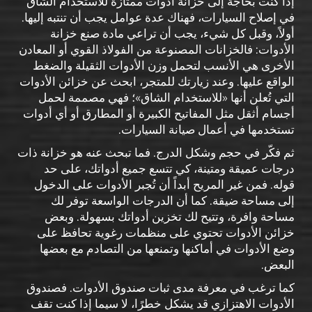
إذا كنت بحاجة إلى خزانة أدوات ممتازة للاستخدام الشاق
في إصلاح السيارات، فهناك عدة عوامل يجب أن تنتبه إليها.
أولاً، وقبل كل شيء، يجب أن تراعي مادة صنع خزانة
الأدوات: فالخزانات المصنوعة من الفولاذ القوي أو المعادن
الأخرى هي الأنسب لتحمل وزن الأدوات الثقيلة والضغط
الواقع عليها. وعند زيارتك للمتجر، ابحث عن خزائن الأدوات
التي تُعلن أنها «للاستخدام الشاق»؛ فهي مصممة لحمل
أجسام أثقل مثل المفاتيح الكبيرة أو المطارق أو أي أدوات
تستخدمها في أعمال صيانة السيارات.
ثم فكّر في حجم وشكل الدرج. فما تبحث عنه هو خزانة ذات
درجات عميقة ومتينة، كي تتسع جميع أدواتك، على حد
قوله. فمن غير المريح أبداً أن تُجبر الأدوات على الدخول
إلى مساحة ضيقة. كما أن الدرجات الواسعة توفر لك
مساحة وافرة، وتتيح لك تخزين أدواتك بسهولة. وبعض
خزائن الأدوات تحتوي على منظمات رغوية تحافظ على
وضع الأدوات في أماكنها وتمنعها من التصادم مع بعضها
البعض.
كما ترغب في معرفة مدى ثبات صندوق الأدوات. فصندوق
الأدوات الاهتزازي قد يشكل خطرًا، لا سيما إذا كنت تقف