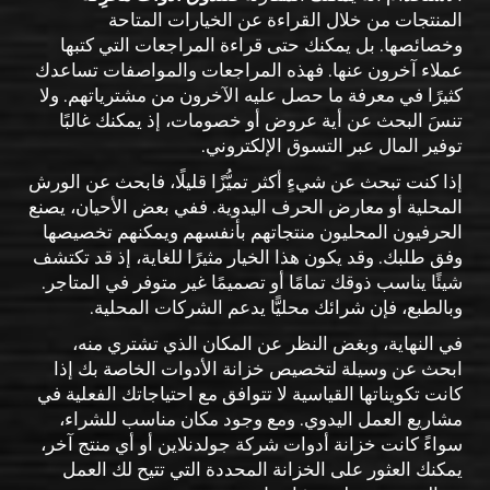
المنتجات من خلال القراءة عن الخيارات المتاحة
وخصائصها. بل يمكنك حتى قراءة المراجعات التي كتبها
عملاء آخرون عنها. فهذه المراجعات والمواصفات تساعدك
كثيرًا في معرفة ما حصل عليه الآخرون من مشترياتهم. ولا
تنسَ البحث عن أية عروض أو خصومات، إذ يمكنك غالبًا
توفير المال عبر التسوق الإلكتروني.
إذا كنت تبحث عن شيءٍ أكثر تميُّزًا قليلًا، فابحث عن الورش
المحلية أو معارض الحرف اليدوية. ففي بعض الأحيان، يصنع
الحرفيون المحليون منتجاتهم بأنفسهم ويمكنهم تخصيصها
وفق طلبك. وقد يكون هذا الخيار مثيرًا للغاية، إذ قد تكتشف
شيئًا يناسب ذوقك تمامًا أو تصميمًا غير متوفر في المتاجر.
وبالطبع، فإن شرائك محليًّا يدعم الشركات المحلية.
في النهاية، وبغض النظر عن المكان الذي تشتري منه،
ابحث عن وسيلة لتخصيص خزانة الأدوات الخاصة بك إذا
كانت تكويناتها القياسية لا تتوافق مع احتياجاتك الفعلية في
مشاريع العمل اليدوي. ومع وجود مكان مناسب للشراء،
سواءً كانت خزانة أدوات شركة جولدنلاين أو أي منتج آخر،
يمكنك العثور على الخزانة المحددة التي تتيح لك العمل