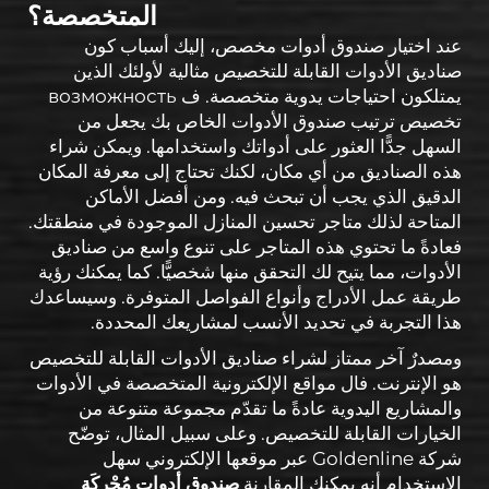
المتخصصة؟
عند اختيار صندوق أدوات مخصص، إليك أسباب كون
صناديق الأدوات القابلة للتخصيص مثالية لأولئك الذين
يمتلكون احتياجات يدوية متخصصة. ف возможность
تخصيص ترتيب صندوق الأدوات الخاص بك يجعل من
السهل جدًّا العثور على أدواتك واستخدامها. ويمكن شراء
هذه الصناديق من أي مكان، لكنك تحتاج إلى معرفة المكان
الدقيق الذي يجب أن تبحث فيه. ومن أفضل الأماكن
المتاحة لذلك متاجر تحسين المنازل الموجودة في منطقتك.
فعادةً ما تحتوي هذه المتاجر على تنوع واسع من صناديق
الأدوات، مما يتيح لك التحقق منها شخصيًّا. كما يمكنك رؤية
طريقة عمل الأدراج وأنواع الفواصل المتوفرة. وسيساعدك
هذا التجربة في تحديد الأنسب لمشاريعك المحددة.
ومصدرٌ آخر ممتاز لشراء صناديق الأدوات القابلة للتخصيص
هو الإنترنت. فال مواقع الإلكترونية المتخصصة في الأدوات
والمشاريع اليدوية عادةً ما تقدّم مجموعة متنوعة من
الخيارات القابلة للتخصيص. وعلى سبيل المثال، توضّح
شركة Goldenline عبر موقعها الإلكتروني سهل
الاستخدام أنه يمكنك المقارنة
صندوق أدوات مُحْرِكَة