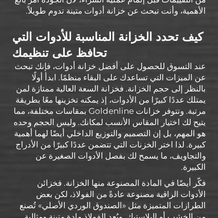
الأهمية، وأنت تبحث عن خزانة أدوات متينة تدوم طويلاً.
كيف تحدد الخزانة المناسبة للأدوات التي
تحافظ على تنظيمك
عند التسوق للحصول على أفضل خزانة أدوات، فإنك تبحث
عن الميزات التي تساعدك على البقاء منظمًا. ابدأ أولًا
بالنظر إلى حجم الخزانة. فخزانة السعة العالية ممتازة لمن
يمتلك عددًا كبيرًا من الأدوات، إذ يمكنه تخزينها معًا بطريقة
مرتبة. وتتوفر خزانات Goldenline بمقاسات مختلفة، مما
يتيح لك اختيار المقاس الأنسب لمكانك. وليس الحجم وحده
هو المهم، بل إن التصميم والتوزيع الداخلي أيضًا لهما أهمية
كبيرة. لذا اختر الخزنات التي تتضمن عددًا كبيرًا من الأدراج
والتجاويف، ما يسمح لك بفصل الأدوات الصغيرة عن
الكبيرة.
فكّر أيضًا في المادة المصنوعة منها الخزانة. فخزائن
الأدوات الراقية مصنوعة عادةً من الفولاذ، لكن بعض
الطرازات المتميزة مثل «الصندوق الوردي الأصلي» تُصنع
من الخشب أو البلاستيك. ويُعد الفولاذ مادة متينة ومثالية