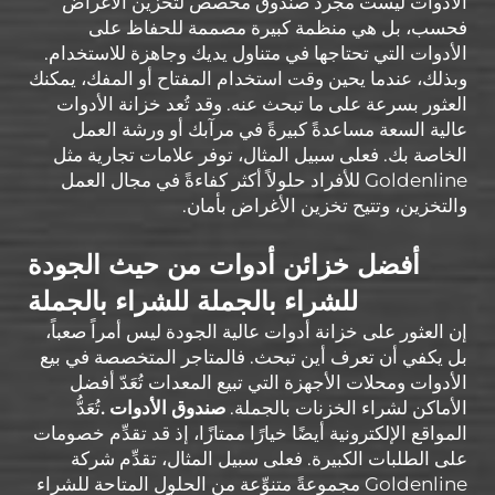
الأدوات ليست مجرد صندوق مخصص لتخزين الأغراض
فحسب، بل هي منظمة كبيرة مصممة للحفاظ على
الأدوات التي تحتاجها في متناول يديك وجاهزة للاستخدام.
وبذلك، عندما يحين وقت استخدام المفتاح أو المفك، يمكنك
العثور بسرعة على ما تبحث عنه. وقد تُعد خزانة الأدوات
عالية السعة مساعدةً كبيرةً في مرآبك أو ورشة العمل
الخاصة بك. فعلى سبيل المثال، توفر علامات تجارية مثل
Goldenline للأفراد حلولاً أكثر كفاءةً في مجال العمل
والتخزين، وتتيح تخزين الأغراض بأمان.
أفضل خزائن أدوات من حيث الجودة
للشراء بالجملة
للشراء بالجملة
إن العثور على خزانة أدوات عالية الجودة ليس أمراً صعباً،
بل يكفي أن تعرف أين تبحث. فالمتاجر المتخصصة في بيع
الأدوات ومحلات الأجهزة التي تبيع المعدات تُعَدّ أفضل
الأماكن لشراء الخزنات بالجملة.
صندوق الأدوات
.
تُعَدُّ
المواقع الإلكترونية أيضًا خيارًا ممتازًا، إذ قد تقدِّم خصومات
على الطلبات الكبيرة. فعلى سبيل المثال، تقدِّم شركة
Goldenline مجموعةً متنوِّعة من الحلول المتاحة للشراء