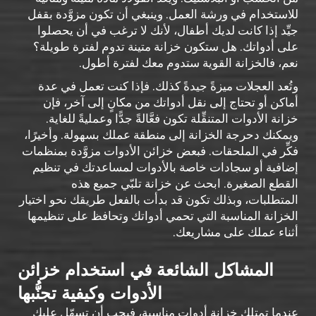
للاستخدام في ورشة العمل. وينبغي أن تكون مزوَّدة بقفل
جيِّد إذا كانت لديك أطفال، لأنك لا ترغب في أن يحصلوا
على أدواتك. هل ستكون خزانة متينة تدوم لفترة طويلة؟
نعم، فالخزانة القوية ستدوم معك لفترة أطول.
وتُعد العجلات ميزةً جيدةً كذلك. فإذا كنت تعمل في عدة
أماكن أو تحتاج إلى نقل أدواتك من مكانٍ إلى آخر، فإن
خزانة الأدوات المتنقِّلة تكون فعَّالةً جدًّا وعمليةً للغاية.
ويمكنك دحرجة الخزانة إلى منطقة عملك بسهولة. وأخيرًا،
فكِّر في الملحقات. فبعض خزائن الأدوات مزوَّدة بمنظمات
إضافية أو سجادات خاصة بالأدوات لمساعدتك في تنظيم
القطع الصغيرة. ابحث عن خزانة تلبّي جميع هذه
المتطلبات، وبذلك تكون قد بدأت بالفعل طريقك نحو اختيار
الخزانة المناسبة التي تحمي أدواتك وتحافظ على تنظيمها
أثناء عملك على مشاريعك.
المشاكل الشائعة في استخدام خزائن
الأدوات وكيفية تجنُّبها
عندما تمتلك خزانة أدوات مناسبة، فيجب أن تسهّل عليك