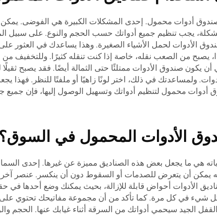
ندوق أدوات محمول. إحدى المشكلات الكبيرة هي الفوضى. يمكن أن 
لمشكلة، يجب تنظيم جميع أدواتك حسب الحجم والنوع. على سبيل الم
ق الأدوات لحمل الأشياء الصغيرة. وهذا يساعدك في العثور على م
دًا، يصبح من الصعب نقله، خاصة إذا كنت تنقله كثيرًا. وللتخفيف م
ي أن يكون صندوق الأدوات ممتلئًا حتى الثمالة أيضًا. فقد يصبح ثقي
لأدوات. ولمساعدتك في ذلك، اختر لونًا زاهيًا أو ملفتًا للنظر. ف
دوق أدوات محمول لتنظيم أدواتك وتسهيل الوصول إليها، فإن جميع
دوق الأدوات المحمول في السوق؟
ته هي ما يجعل بعض هذه الصناديق مميزة عن غيرها. إحدى السمات 
ي أنه يمكن أن يتعرض للصدمات أو السقوط دون أن ينكسر. عنصر آخر 
يق الأدوات أحواض قابلة للإزالة، بحيث يمكنك وضع أحدها في حقيب
شيء في كل مرة. كما تأكد من أن مجموعة مفاتيحك تحتوي على نظام
قفل الجيد سيحمي أدواتك من السرقة أثناء غيابك عنها. الحجم والوز