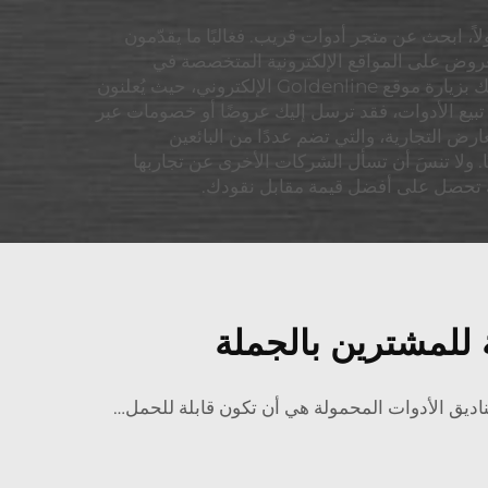
ً، ابحث عن متجر أدوات قريب. فغالبًا ما يقدّمون
العروض على المواقع الإلكترونية المتخصصة في
الأدوات، لا سيما في المناسبات والأعياد. كما يمكنك توفير بعض المال من خلال البحث عن القسائم أو أكواد الخصم. ننصحك بزيارة موقع Goldenline الإلكتروني، حيث يُعلنون
تبيع الأدوات، فقد ترسل إليك عروضًا أو خصومات عبر
رض التجارية، والتي تضم عددًا من البائعين
 ولا تنسَ أن تسأل الشركات الأخرى عن تجاربها
أنك تحصل على أفضل قيمة مقابل نقودك.
للمشترين بالجملة
لميزة الجيدة في صناديق الأدوات المحمولة هي أن تكون قابلة للحمل…