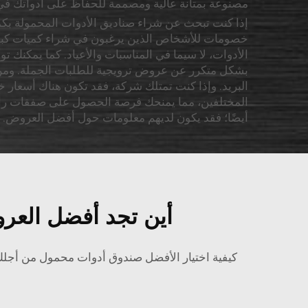
مصنوعة بمتانة عالية ومصممة للحفاظ على أدواتك في 
إذا كنت تبحث عن شراء صناديق الأدوات المحمولة بكميات
خصومات للأشخاص الذين يرغبون في شراء كميات كبيرة دف
بشكل متكرر عن عروض ترويجية للطلبات الجملة. ومن ال
البريد. وإذا كنت تمتلك شركة، فقد تكون هناك أسعار خا
المختلفين، مما يمنحك فرصة الحصول على صفقات رائعة.
أيضًا؛ فقد يكون لديهم معلومات حول أفضل العروض. وا
أين تجد أفضل العر
كيفية اختيار الأفضل
صندوق أدوات محمول