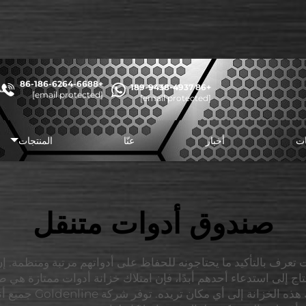
+86-186-6264-6688
+86 189-9438-4937
شا
[email protected]
[email protected]
ات
أخبار
عنّا
المنتجات
صندوق أدوات متنقل
نت تعرف بالتأكيد ما يحتاجونه للحفاظ على أدواتهم مرتبة ومنظمة. إ
 تحتاج إلى استدعاء أحدهم أبدًا، فإن امتلاك خزانة أدوات ممتازة هي
للنقل بشكل كبير، حيث ي