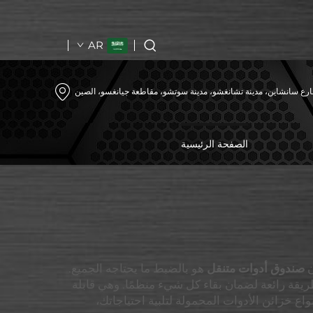
AR
رع سانشاين، مدينة تشانغشو، مدينة سوتشو، مقاطعة جيانغسو، الصين
الصفحة الرئيسية
ن
صندوق أدوات متنقل
هو بالضبط ما يحتاجه الجميع.
 طريقة رائعة لضمان بقاء كل شيء منظمًا. وهي قابلة
مكنك ببساطة سحبها وتحريك هذه الخزانة إلى أي مكان تريده. توفر شركة Goldenline جميع أنواع خزائن الأدوات المحمولة لتلبية احتياجاتك،