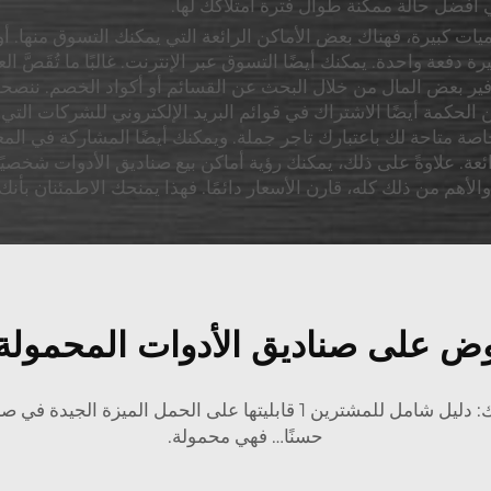
أفضل حالة ممكنة طوال فترة امتلاكك لها.
 كبيرة، فهناك بعض الأماكن الرائعة التي يمكنك التسوق منها. أولا
عة واحدة. يمكنك أيضًا التسوق عبر الإنترنت. غالبًا ما تُقَصَّ 
حكمة أيضًا الاشتراك في قوائم البريد الإلكتروني للشركات التي 
صة متاحة لك باعتبارك تاجر جملة. ويمكنك أيضًا المشاركة في المعا
 علاوةً على ذلك، يمكنك رؤية أماكن بيع صناديق الأدوات شخصيًا.
لأهم من ذلك كله، قارن الأسعار دائمًا. فهذا يمنحك الاطمئنان ب
وض على صناديق الأدوات المحمولة 
من أجلك: دليل شامل للمشترين 1 قابليتها على الحمل ا
حسنًا… فهي محمولة.