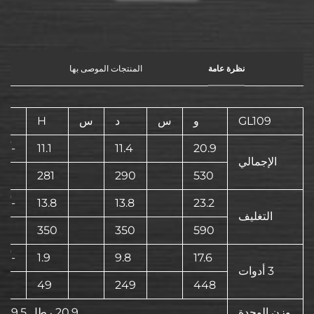
نظرة عامة
المنتجات الموصى بها
GL109
و
س
د
س
H
20.9
11.4
11.1
-أد
الإجمالي
530
290
281
م
23.2
13.8
13.8
-أد
التغليف
590
350
350
م
17.6
9.8
1.9
-أد
3 أدوات
448
249
49
م
وزن الوحدة
20.9 رطل 9.5 كجم