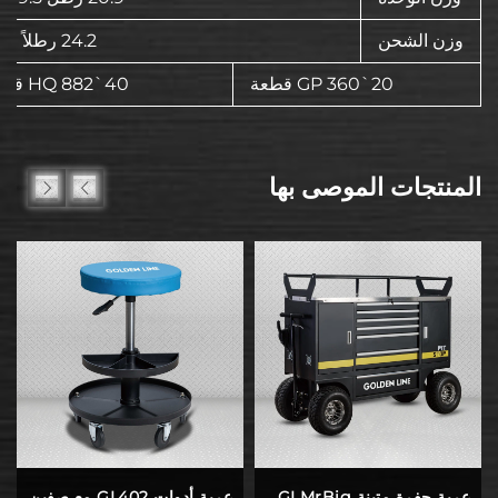
وزن الشحن
24.2 رطلاً 11 كغ
20`GP 360 قطعة
40`HQ 882 قطعة
المنتجات الموصى بها
عربة حفرة متينة GLMrBig،
عربة أدوات GL402 مع صفين