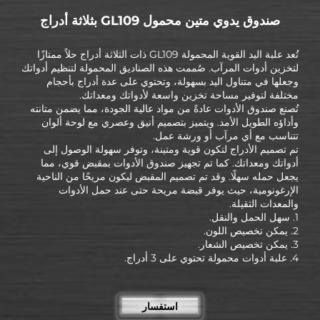
صندوق يدوي متين محمول GL109 بثلاثة أدراج
تُعد علبة اليد القوية المحمولة GL109 ذات الثلاثة أدراج حلاً ممتازًا
لتخزين أدوات المرآب. صُممت هذه الصناديق المحمولة لتنظيم أدواتك
وجعلها في متناول اليد بسهولة، وتحتوي على عدة أدراج بأحجام
مختلفة لتوفير مساحة تخزين واسعة لأدواتك ومعداتك.
تُصنع صندوق الأدوات عادةً من مواد عالية الجودة، مما يضمن متانته
وأداؤه الطويل الأمد. ويتميز بتصميم أنيق وعصري مع لوحة ألوان
تتناسب مع أي مرآب أو ورشة عمل.
تم تصميم الأدراج لتكون قوية ومتينة، وتوفر سهولة الوصول إلى
أدواتك ومعداتك. كما تم تجهيز صندوق الأدوات بمقبض قوي، مما
يجعل حمله سهلًا. وقد تم تصميم المقبض ليكون مريحًا من الناحية
الإرغونومية، حيث يوفر قبضة مريحة حتى عند حمل الأدوات
والمعدات الثقيلة.
1. سهل الحمل والنقل.
2. يمكن تخصيص اللون.
3. يمكن تخصيص الشعار.
4. علبة أدوات محمولة تحتوي على 3 أدراج.
استفسار