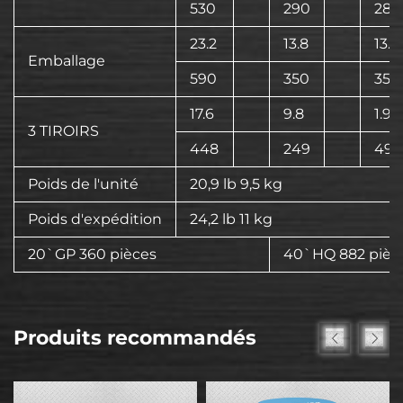
530
290
281
23.2
13.8
13.8
Emballage
590
350
350
17.6
9.8
1.9
3 TIROIRS
448
249
49
Poids de l'unité
20,9 lb 9,5 kg
Poids d'expédition
24,2 lb 11 kg
20`GP 360 pièces
40`HQ 882 pièc
Produits recommandés