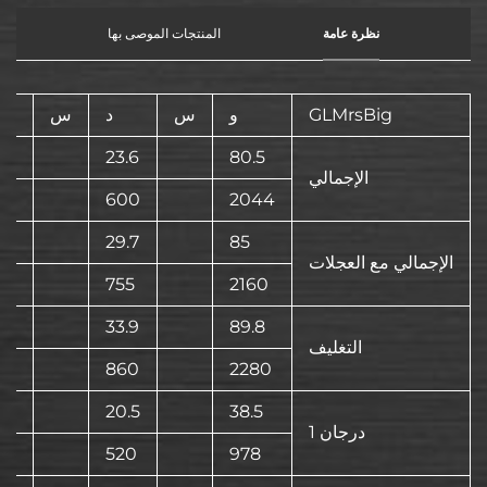
نظرة عامة
المنتجات الموصى بها
GLMrsBig
و
س
د
س
3
23.6
80.5
الإجمالي
56
600
2044
1
29.7
85
الإجمالي مع العجلات
30
755
2160
33.9
89.8
التغليف
80
860
2280
20.5
38.5
درجان 1
5
520
978