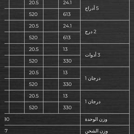
20.5
24.1
5 أدراج
520
613
20.5
24.1
2 درج
5
520
613
20.5
13
3 أدوات
520
330
20.5
13
درجان 1
5
520
330
4
20.5
13
درجان 1
5
520
330
وزن الوحدة
880 رطلاً 400 كغ
وزن الشحن
957 رطلاً 435 ك