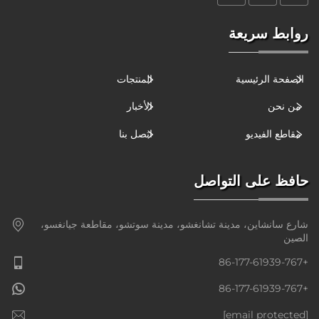
روابط سريعة
الصفحة الرئيسية
المنتجات
من نحن
الأخبار
مقاطع الفيديو
اتصل بنا
حافظ على التواصل
شارع سانشاين، مدينة تشانغشو، مدينة سوتشو، مقاطعة جيانغسو،
الصين
+86-177-61939-767
+86-177-61939-767
[email protected]