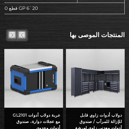
20`GP 6 قطع 40`HQ 13 قطعة
المنتجات الموصى بها
دولاب أدوات زاوي قابل
عربة دولاب أدوات GL2101
للإزالة للمرآب / صندوق
مع عجلات دوارة، صندوق
أدوات معدني زاوي لورشة
أدوات وحدوي