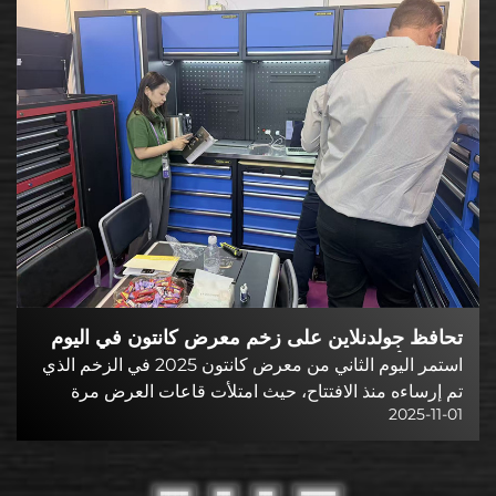
تحافظ جولدنلاين على زخم معرض كانتون في اليوم
الثاني: تأمين نوايا طلبات جماعية ومحادثات تعاون
استمر اليوم الثاني من معرض كانتون 2025 في الزخم الذي
طويل الأجل مع الموزعين العالميين
تم إرساءه منذ الافتتاح، حيث امتلأت قاعات العرض مرة
2025-11-01
أخرى بتدفق مستمر من المشترين الدوليين والموزعين
والمستوردين. وقد شهد جناح شركة جيانغسو جولدنلاين
للتجهيزات الذكية...