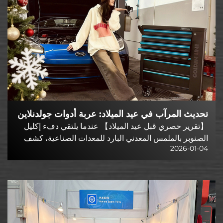
تحديث المرآب في عيد الميلاد: عربة أدوات جولدنلاين
تُحدث "جوًا احتفاليًا عمليًا"
【تقرير حصري قبل عيد الميلاد】 عندما يلتقي دفء إكليل
الصنوبر بالملمس المعدني البارد للمعدات الصناعية، كشف
2026-01-04
مرآب بتصميم خاص عن مظهر جديد تمامًا قبل عيد الميلاد —
عربة أدوات جولدنلاين، تتمحور حول "الاحتفال العملي..."