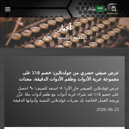
AR
جولدنبلاين
أخبار
الصفحة الرئيسية
>
أخبار
غولدنلاين تحتفل بافتتاح مصنعها الجديد في شوييانغ احتفالاً
كبيراً
غولدنلاين، وهي شركة مصنِّعة محترفة لخزائن الأدوات وحلول
التخزين المعدنية، احتفلت مؤخرًا بافتتاح مصنعها الجديد تمامًا في
شوييانغ. وقد تأسست شركة جيانغسو غولدنلاين للمعدات الذكية
المحدودة عام 2015، ونمت على مر السنين لتصبح...
2026-06-10