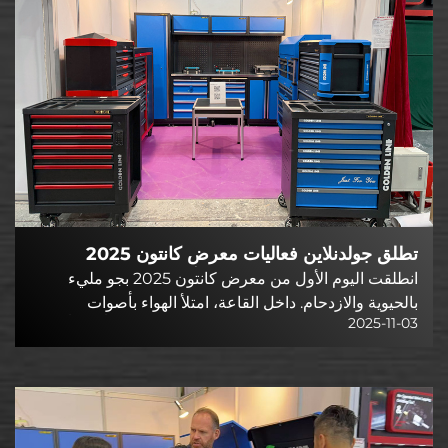
تطلق جولدنلاين فعاليات معرض كانتون 2025
بعروض نماذج عربات تخزين الأدوات التي تم بيعها
انطلقت اليوم الأول من معرض كانتون 2025 بجو مليء
بالحيوية والازدحام. داخل القاعة، امتلأ الهواء بأصوات
بالكامل، وتجذب مشترين تجاريين من أوروبا وجنوب
2025-11-03
المناقشات الحية والاستفسارات، خلق ذلك مشهداً نابضاً
شرق آسيا والشرق الأوسط
بالحياة للتجارة الدولية وهي في أوج نشاطها. ومن بين...