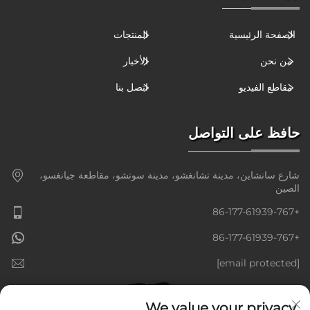
الصفحة الرئيسية
المنتجات
من نحن
الأخبار
مقاطع الفيديو
اتصل بنا
حافظ على التواصل
شارع سانشاين، مدينة تشانغشو، مدينة سوتشو، مقاطعة جيانغسو،
الصين
+86-177-61939-767
+86-177-61939-767
[email protected]
We value your privacy