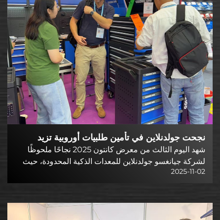
نجحت جولدنلاين في تأمين طلبيات أوروبية تزيد
قيمتها عن مليون يوان صيني في اليوم الثالث من
شهد اليوم الثالث من معرض كانتون 2025 نجاحًا ملحوظًا
معرض كانتون 2025، مما يعزز الشراكات التجارية
لشركة جيانغسو جولدنلاين للمعدات الذكية المحدودة، حيث
2025-11-02
استقطبت اهتمام المشترين الأوروبيين بحلولها عالية الجودة
العالمية B2B
لتخزين الأدوات وتجهيز ورش العمل. وقد لاقت منتجات
الشركة رواجًا كبيرًا في جناحها...