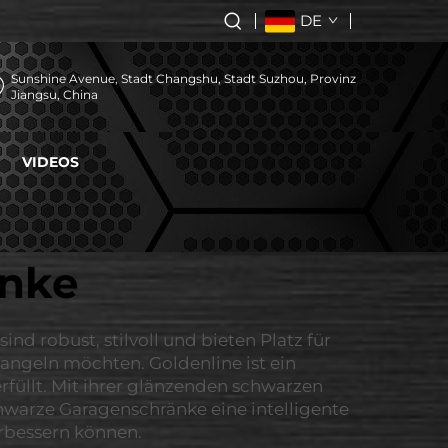
DE
Sunshine Avenue, Stadt Changshu, Stadt Suzhou, Provinz
Jiangsu, China
VIDEOS
änke
d robust, stilvoll und bieten Platz für
angeln möchten. Goldenline ist ein
rfüllt. Mit ihrer glänzenden schwarzen
chwarze Garagenschränke eine intelligente
rbessern können.