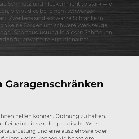
sie Schmutz und Flecken nicht so stark wie
ten, bleibt dies bei einem schwarzen
art! Zweitens sind schwarze Schränke in
e sich keine Sorgen um schwere Werkzeuge
sogar Sportausrüstung in diesen Schränken
laden
für erweiterte Funktionalität.
en Garagenschränken
e Ihnen helfen können, Ordnung zu halten.
f eine intuitive oder praktische Weise
portausrüstung und eine ausziehbare oder
f diese Weise können Sie benötigte