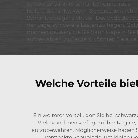
Schwarze Garagenschränke können aus mehre
hellere Schränke. Wenn Sie versehentlich 
Schrank weniger sichtbar. Das bedeutet auc
der Lage, schwerere Lasten zu tragen. Gol
machen müssen, die Sie darin stapeln. Si
aufbewahren. Außerdem könnten Sie eine
Welche Vorteile bi
Ein weiterer Vorteil, den Sie bei schwar
Viele von ihnen verfügen über Regale,
aufzubewahren. Möglicherweise haben Sie
versteckte Schublade, um kleine G