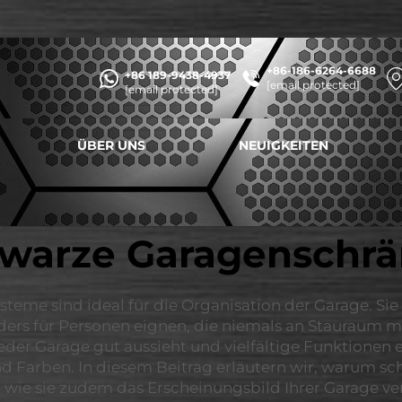
+86-186-6264-6688
+86 189-9438-4937
[email protected]
[email protected]
ÜBER UNS
NEUIGKEITEN
warze Garagenschr
e sind ideal für die Organisation der Garage. Sie sin
ders für Personen eignen, die niemals an Stauraum m
der Garage gut aussieht und vielfältige Funktionen e
nd Farben. In diesem Beitrag erläutern wir, warum s
 wie sie zudem das Erscheinungsbild Ihrer Garage ve