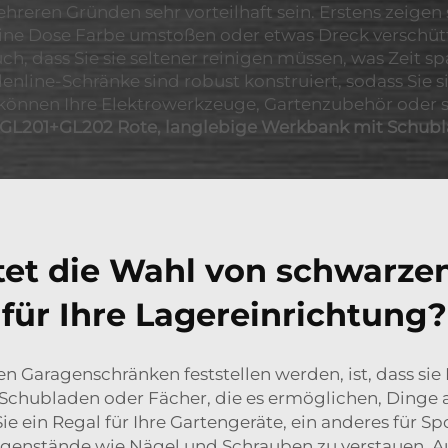
ren Gründen sehr vorteilhaft sein. Erstens zeigen 
eine Dose Farbe umstoßen oder etwas Dreck verschüt
h, dass Sie sie seltener reinigen müssen, was Zeit sp
denline-Schränke sind robust konstruiert, sodass Si
e können Ihre Elektrowerkzeuge, Gartenzubehör oder 
GL201+GL202 Rote, langlebige Werkbank mit Schub
etet die Wahl von schwarz
für Ihre Lagereinrichtung?
zen Garagenschränken feststellen werden, ist, dass si
 Schubladen oder Fächer, die es ermöglichen, Dinge au
 ein Regal für Ihre Gartengeräte, ein anderes für S
egenstände wie Nägel und Schrauben zu verstauen. Au