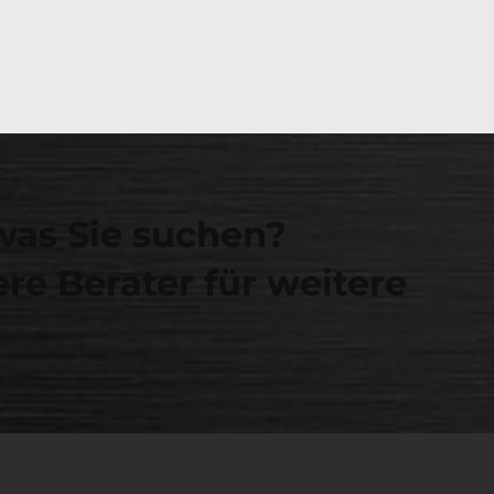
was Sie suchen?
re Berater für weitere