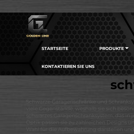
STARTSEITE
PRODUKTE
KONTAKTIEREN SIE UNS
sch
Schwarze Garagenschränke und Schranksystem
viele Gegenstände, weshalb sie sich beson
schwarzes Garagenschranksystem, das in je
Optik passen sie zu zahlreichen Designs u
Wahl für die Aufbewahrung darstellen und