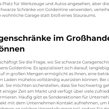
s Platz für Werkzeuge und Autos angesehen, aber die 
 schwarze Schränke von Goldenline verwenden, verle
e wohnliche Garage statt bloß eines Stauraums.
genschränke im Großhandel
können
eschäftigt Sie die Frage, wo Sie schwarze Garagensc
ns Goldenline. Es spezialisiert sich darauf, langle
uf in großen Mengen ermöglicht es Ihnen, eine beträ
 Laden mühelos vollständig ausrüsten können. Bei de
at. Sie möchten sicherstellen, dass Sie hochwertig g
eit einiger Zeit am Markt und verfügt über viele zufr
rmieren. Häufig gibt es Sonderaktionen für Unterneh
ekt mit dem Unternehmen Kontakt aufnehmen, um Pre
nehmen an solchen Veranstaltungen teil, sodass Sie 