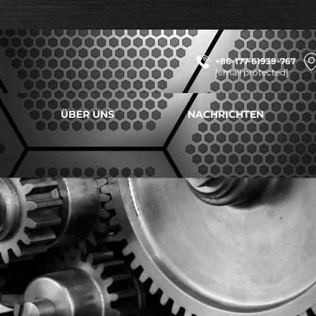
+86-177-61939-767
[email protected]
ÜBER UNS
NACHRICHTEN