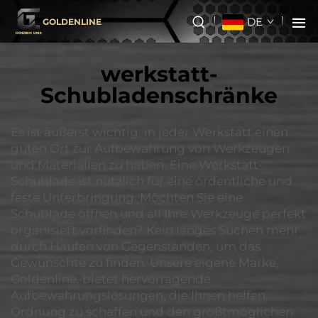
DE
GOLDENLINE
werkstatt-
Schubladenschränke
Es ist äußerst wichtig, in jeder Werkstatt einen
guten Ort zur Aufbewahrung von Werkzeugen
und Materialien zu haben. Eine Werkstatt-
Schublade ist nützlich für eine ordentliche und
feste Unterbringung. Möchten Sie eine
Schublade öffnen und all Ihre Werkzeuge perfekt
organisiert vorfinden? Kein langes Suchen mehr
durch Haufen von Gegenständen, um das
Gewünschte zu finden. Unsere eigene Marke,
Goldenline, bietet hervorragende
Aufbewahrungslösungen, die Ihnen helfen,
Ordnung zu schaffen und den größtmöglichen