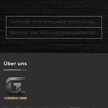
Vorherige :
Eine kompakte Heim-Garage mit platzsparenden Speicherlösungen von Goldenline organisieren
Nächste :
Von Heimwerkerprojekten bis zu professionellen Werkstätten: Praktische Möglichkeiten, wie Kunden unsere Werkzeugwagen nutzen
Über uns