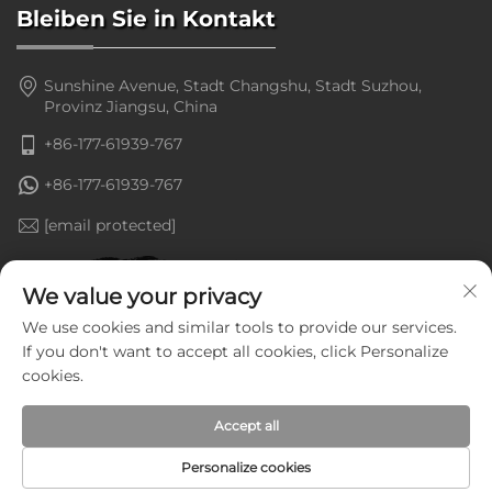
Bleiben Sie in Kontakt
Sunshine Avenue, Stadt Changshu, Stadt Suzhou,
Provinz Jiangsu, China
+86-177-61939-767
+86-177-61939-767
[email protected]
We value your privacy
We use cookies and similar tools to provide our services.
If you don't want to accept all cookies, click Personalize
cookies.
Accept all
Personalize cookies
Copyright © Jiangsu Goldenline Intelligent Equipment Co.,
Ltd. Alle Rechte vorbehalten —
Datenschutzrichtlinie
—
Blog