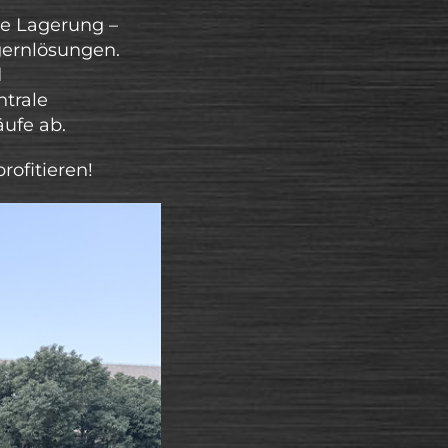
le Lagerung –
gernlösungen.
d
trale
ufe ab.
rofitieren!