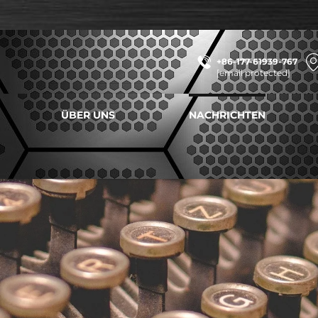
+86-177-61939-767
[email protected]
ÜBER UNS
NACHRICHTEN