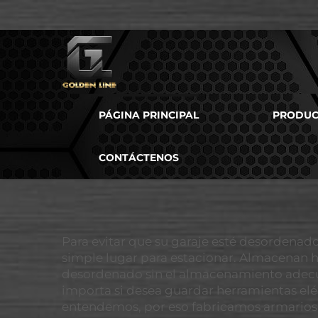
PÁGINA PRINCIPAL
PRODUC
CONTÁCTENOS
Para evitar que su garaje esté desordenado
simple lugar para estacionar. Almacenan h
desordenado sin el almacenamiento adecua
importa si desea guardar herramientas eléc
entendemos, por eso fabricamos armarios d