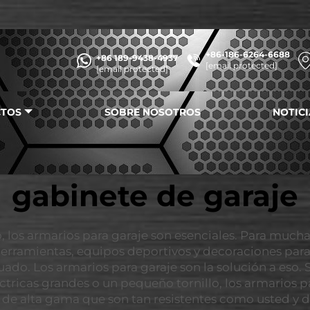
+86-186-6264-6688
+86 189-9438-4937
[email protected]
[email protected]
TOS
SOBRE NOSOTROS
NOTICI
gabinete de garaje
, los armarios para garaje son esenciales. Para much
erramientas, equipos deportivos y decoraciones para 
do. Los armarios para garaje son la solución a eso.
tricas grandes o un pequeño tornillo, los armarios pa
e alta gama que son tan resistentes como usted y dur