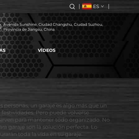
ES
Avenida Sunshine, Ciudad Changshu, Ciudad Suzhou,
Provincia de Jiangsu, China
AS
VÍDEOS
as personas, un garaje es algo más que un
festividades. Pero puede volverse
 Sirven para mantener todo organizado. No
ra garaje son la solución perfecta. Lo
arán toda la vida en su garaje.