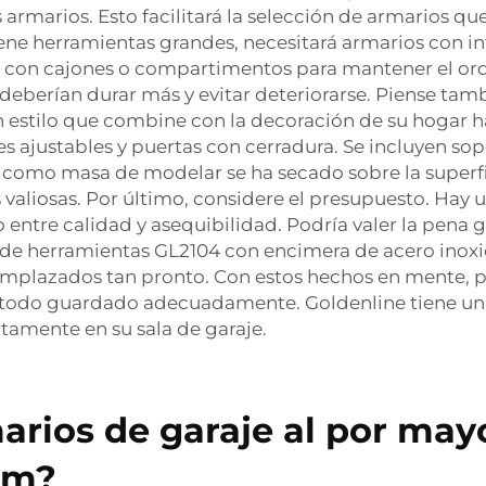
armarios. Esto facilitará la selección de armarios qu
iene herramientas grandes, necesitará armarios con int
con cajones o compartimentos para mantener el orde
deberían durar más y evitar deteriorarse. Piense tambi
un estilo que combine con la decoración de su hogar ha
es ajustables y puertas con cerradura. Se incluyen sop
 como masa de modelar se ha secado sobre la superfic
valiosas. Por último, considere el presupuesto. Hay 
 entre calidad y asequibilidad. Podría valer la pena
e herramientas GL2104 con encimera de acero inoxi
reemplazados tan pronto. Con estos hechos en mente,
 todo guardado adecuadamente. Goldenline tiene una
tamente en su sala de garaje.
rios de garaje al por may
um?