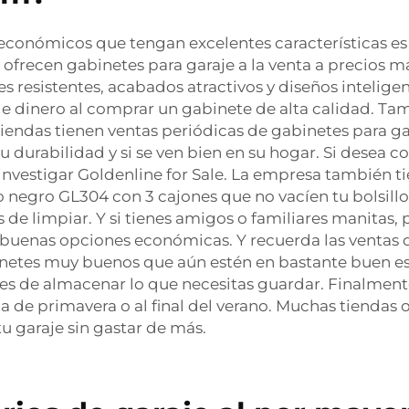
económicos que tengan excelentes características es
 ofrecen gabinetes para garaje a la venta a precios m
s resistentes, acabados atractivos y diseños intelige
e dinero al comprar un gabinete de alta calidad. Tam
tiendas tienen ventas periódicas de gabinetes para ga
durabilidad y si se ven bien en su hogar. Si desea c
investigar Goldenline for Sale. La empresa también t
o negro GL304 con 3 cajones
que no vacíen tu bolsill
es de limpiar. Y si tienes amigos o familiares manitas
 buenas opciones económicas. Y recuerda las ventas d
etes muy buenos que aún estén en bastante buen est
es de almacenar lo que necesitas guardar. Finalmente, 
za de primavera o al final del verano. Muchas tiendas
tu garaje sin gastar de más.