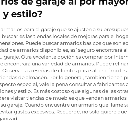
os de garaje al por mayor
y estilo?
marios para el garaje que se ajusten a su presupues
buscar es las tiendas locales de mejoras para el hogar
dimensiones. Puede buscar armarios básicos que son 
idad de armarios disponibles, así seguro encontrará 
 garaje. Otra excelente opción es comprar por Inter
e encontrará una variedad de armarios. Puede refinar
. Observe las reseñas de clientes para saber cómo les
s tiendas de almacén. Por lo general, también tienen 
aspecto especial, vale la pena consultar a fabricante
ones y estilo. Es más costoso que algunas de las otras
re visitar tiendas de muebles que vendan armarios p
 su garaje. Cuando encuentre un armario que llame su 
 evitar gastos excesivos. Recuerde, no solo quiere que
ganizado.