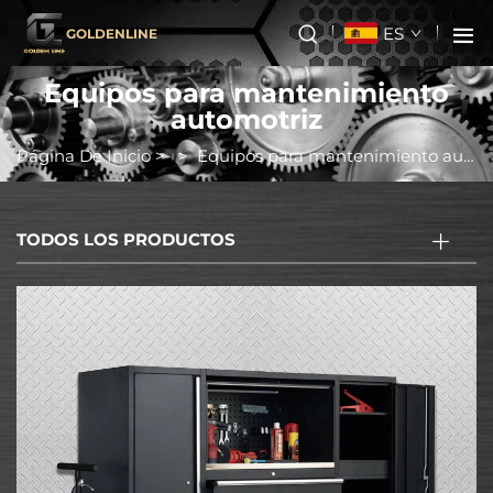
ES
GOLDENLINE
Equipos para mantenimiento
automotriz
Página De Inicio
>
>
Equipos para mantenimiento automotriz
TODOS LOS PRODUCTOS