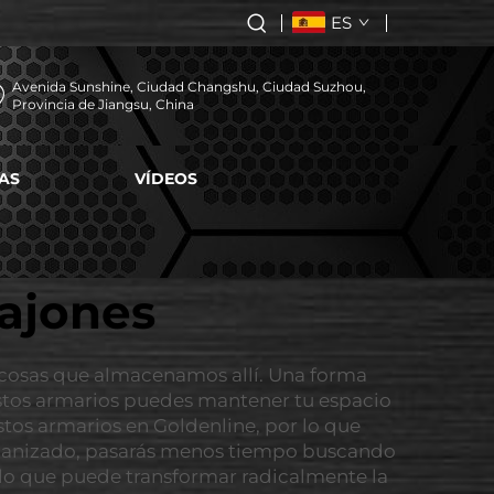
ES
Avenida Sunshine, Ciudad Changshu, Ciudad Suzhou,
Provincia de Jiangsu, China
AS
VÍDEOS
cajones
as cosas que almacenamos allí. Una forma
estos armarios puedes mantener tu espacio
stos armarios en Goldenline, por lo que
 organizado, pasarás menos tiempo buscando
llo que puede transformar radicalmente la