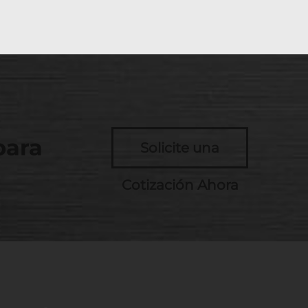
para
Solicite una
Cotización Ahora