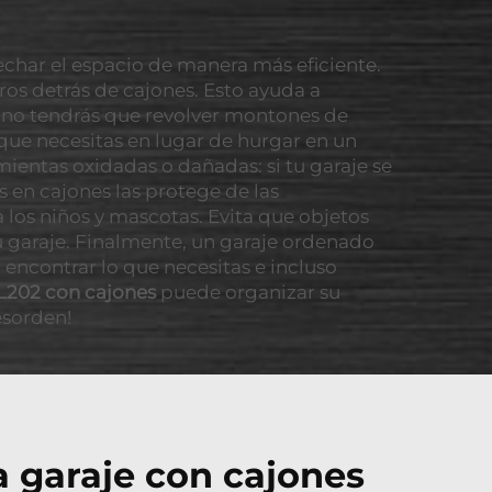
echar el espacio de manera más eficiente.
ros detrás de cajones. Esto ayuda a
e no tendrás que revolver montones de
 que necesitas en lugar de hurgar en un
ientas oxidadas o dañadas: si tu garaje se
 en cajones las protege de las
los niños y mascotas. Evita que objetos
u garaje. Finalmente, un garaje ordenado
 encontrar lo que necesitas e incluso
L202 con cajones
puede organizar su
esorden!
a garaje con cajones