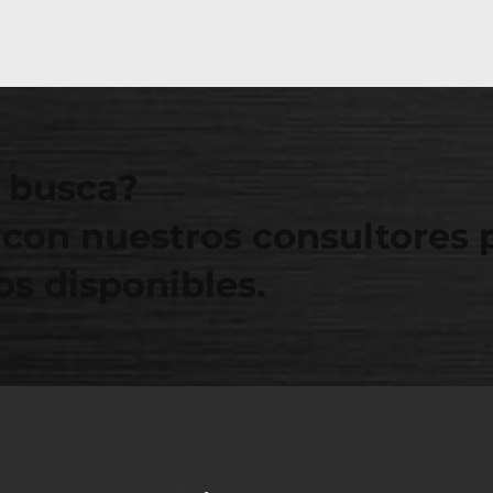
 busca?
con nuestros consultores 
s disponibles.