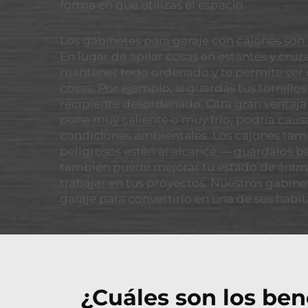
forma en que utilizas el espacio.
Los gabinetes para garaje con cajones son 
En lugar de apilar cosas en estantes y cru
mantener todo ordenado y te permite ver c
cosas. Por ejemplo, si guardas tus tornillo
recipiente desordenado. Otra gran ventaja 
pone muy caliente o muy frío, podría causa
condiciones ambientales. Los cajones tamb
peligrosos estén al alcance — guárdalos ba
también puede mejorar tu estado de ánimo. 
trabajar en tus proyectos. Nuestros gabin
garaje para convertirlo en una de sus habit
¿Cuáles son los ben