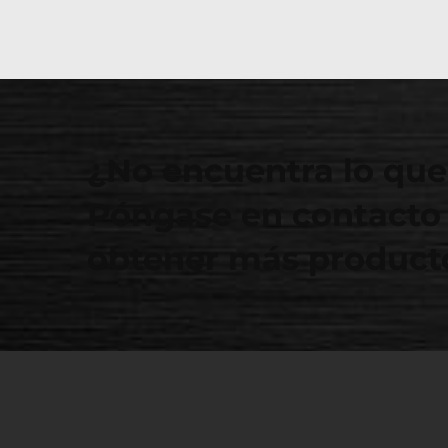
¿No encuentra lo que
Póngase en contacto 
obtener más producto