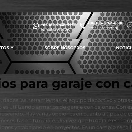
+86-186-6264-6688
+86 189-9438-4937
[email protected]
[email protected]
TOS
SOBRE NOSOTROS
NOTICI
os para garaje con 
o, dadas las herramientas, el equipo deportivo y otr
 es utilizando armarios de garaje con cajones. Con 
 buscando. Hay varias opciones en cuanto a tipos de e
 necesitas en tu garaje. Una vez que tu garaje esté
ciones y trabajando en proyectos. Es un cambio senci