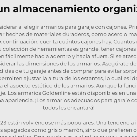
un almacenamiento organ
nsiderar al elegir armarios para garaje con cajones. 
tar hechos de materiales duraderos, como acero o ma
A continuación, cuenta cuántos cajones hay. Cuantos
tu colección de herramientas es grande, tener cajone
cen fácilmente hacia adentro y hacia afuera. Si se atas
iderar las dimensiones de los armarios. Asegúrate de
as de tu garaje antes de comprar para evitar sorpre
ermiten ajustar la altura de los estantes, lo cual es i
ra el aspecto estético de los armarios. Aunque la fun
je. Los armarios Goldenline están disponibles en una 
a apariencia. ¡Los armarios adecuados para garaje co
todos les encantará!
023 están volviéndose más populares. Una tendencia im
s apagados como gris o marrón, sino que prefieren c