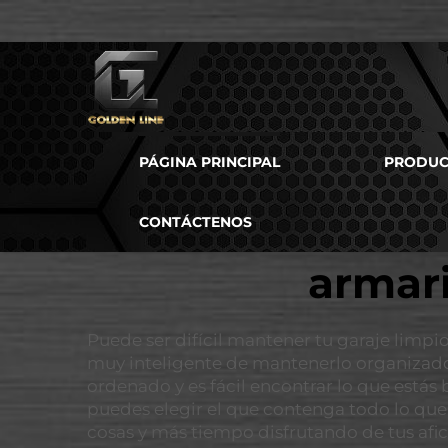
PÁGINA PRINCIPAL
PRODUC
CONTÁCTENOS
armari
Puede ser difícil mantener tu garaje limpi
muy inteligente de mantenerlo organizado
ordenado y es fácil encontrar lo que estás
puedes elegir el que contenga todo lo que
cosas y más tiempo disfrutando de tus afi