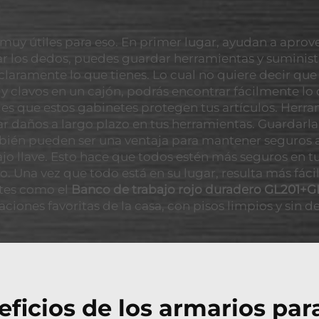
muy útiles para eso. En primer lugar, ayudan a aprov
zar los dedos, puedes guardar herramientas y suminist
laramente lo que tienes. Lo cual no quiere decir qu
s y clavos en un cajón, podrás encontrar fácilmente lo
es que estos gabinetes protegen tus artículos. Herram
r daños a largo plazo en tus herramientas. Guardarlas
ién pueden ser una ventaja para mantener seguros a 
jo llave. Esto hace que todos estén más seguros en t
Una vez que todo está en su lugar, resulta más fácil
etes como el
Banco de trabajo rojo duradero GL201+G
aciones favoritas de la casa, con pisos limpios y sin d
eficios de los armarios par