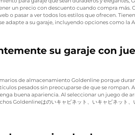
iento para garaje que sean duraderos y elegantes, G
ner un precio con descuento cuando compra más. Con
b o pasar a ver todos los estilos que ofrecen. Tienen 
e adapte a su garaje, incluyendo opciones como la
A
ntemente su garaje con ju
marios de almacenamiento Goldenline porque duran. 
rtículos pesados sin preocuparse de que se rompan. Ad
enga buena apariencia. Al seleccionar un juego de ar
armarios anchos Goldenlineはのいキャビネット、いキャビ