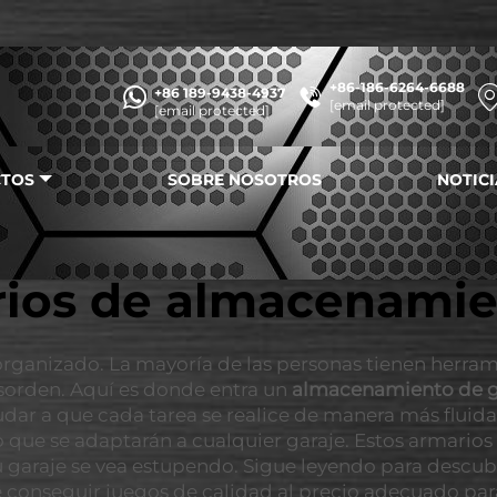
+86-186-6264-6688
+86 189-9438-4937
[email protected]
[email protected]
TOS
SOBRE NOSOTROS
NOTICI
ios de almacenamie
rganizado. La mayoría de las personas tienen herrami
sorden. Aquí es donde entra un
almacenamiento de g
ar a que cada tarea se realice de manera más fluida
ue se adaptarán a cualquier garaje. Estos armarios 
garaje se vea estupendo. Sigue leyendo para descubr
 conseguir juegos de calidad al precio adecuado par