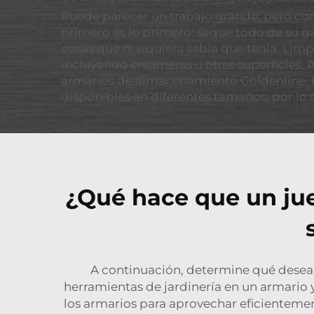
Puede parecer un trabajo grande, pero con
primero es lo primero: saque todo de su ga
cosas que ni siquiera sabía que tenía. Lim
incluyendo encimeras u otras superficies.
armarios de almacenamiento Goldenline. E
disponibles en diferentes tamaños, por lo 
¿Qué hace que un ju
A continuación, determine qué desea a
herramientas de jardinería en un armario y
los armarios para aprovechar eficientemen