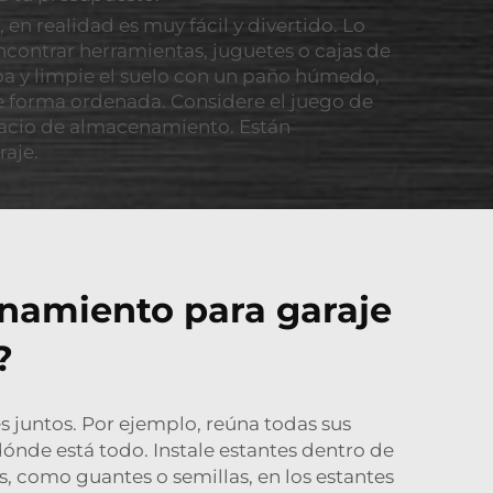
n realidad es muy fácil y divertido. Lo
ncontrar herramientas, juguetes o cajas de
oba y limpie el suelo con un paño húmedo,
e forma ordenada. Considere el juego de
pacio de almacenamiento. Están
raje.
namiento para garaje
?
s juntos. Por ejemplo, reúna todas sus
dónde está todo. Instale estantes dentro de
, como guantes o semillas, en los estantes