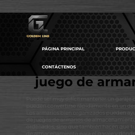
PÁGINA PRINCIPAL
PRODUC
CONTÁCTENOS
juego de armar
Puede ser muy difícil mantener un garaje o
pueden convertirse rápidamente en un de
Los armarios bien organizados pueden ayud
de juegos de armarios de almacenamiento q
ordenados, sino que también hacen que tu 
de almacenamiento para el garaje y dónde