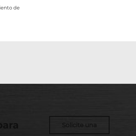
iento de
para
Solicite una