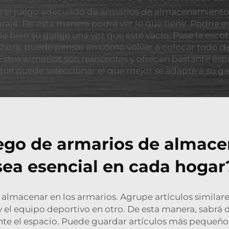
 el juego adecuado de armarios de almacenamiento, e
raje. De esta manera podrá ver lo que tiene. Podría e
pie bien su garaje una vez que esté vacío. Pase la esc
 Ahora, puede pensar en cómo volver a colocar todo d
stos armarios son resistentes y ofrecen bastante es
que puede seleccionar el que mejor se adapte a su ga
ego de armarios de almace
sea esencial en cada hogar
lmacenar en los armarios. Agrupe artículos similare
 el equipo deportivo en otro. De esta manera, sabrá 
te el espacio. Puede guardar artículos más pequeños