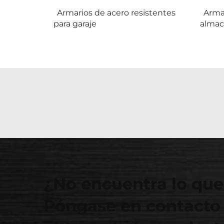
Armarios de acero resistentes
Armar
para garaje
almac
¿No encuentra lo que
Póngase en contacto 