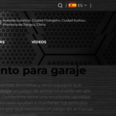
ES
Avenida Sunshine, Ciudad Changshu, Ciudad Suzhou,
Provincia de Jiangsu, China
AS
VÍDEOS
nto para garaje
entas, bicicletas y otros equipos que
araje
un juego de armarios puede ser útil.
. Goldenline tiene una excelente variedad
no solo ayudan a mantener tus artículos
ir por qué necesitas un juego de armarios
a tu presupuesto.