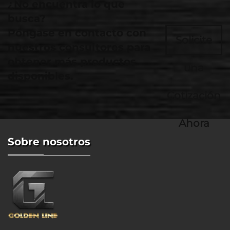
¿No encuentra lo que
busca?
Póngase en contacto con
Solicite
nuestros consultores para
obtener más productos
una
disponibles.
Cotización
Ahora
Sobre nosotros