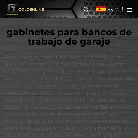
ES
GOLDENLINE
gabinetes para bancos de
trabajo de garaje
Referencia Warner: Una mesa de trabajo para
garaje es un tipo único de mesa que te permite
realizar todo tipo de tareas. Es un lugar donde
hacer cosas, crear objetos o incluso simplemente
organizar herramientas. Y cualquier cosa que
añada armarios a tu mesa de trabajo lo mejora
todo. Puede ayudarte a apilar ordenadamente
tus herramientas, guardar herramientas en polvo
y otras cosas. Goldenline ofrece excelentes
soluciones en cuanto a armarios para mesas de
trabajo en garajes, lo que ayudará a mantener tu
área limpia y eficiente. Mantener un lugar de