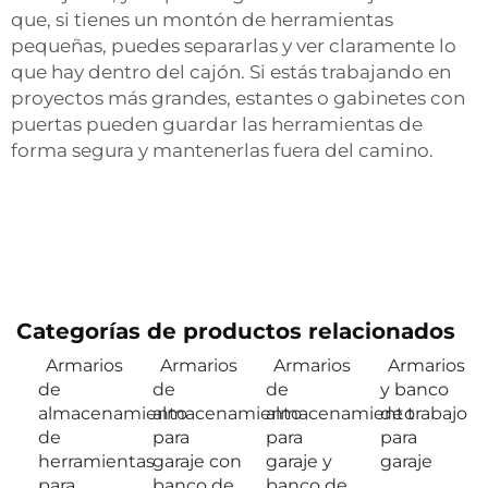
que, si tienes un montón de herramientas
pequeñas, puedes separarlas y ver claramente lo
que hay dentro del cajón. Si estás trabajando en
proyectos más grandes, estantes o gabinetes con
puertas pueden guardar las herramientas de
forma segura y mantenerlas fuera del camino.
Categorías de productos relacionados
Armarios
Armarios
Armarios
Armarios
de
de
de
y banco
almacenamiento
almacenamiento
almacenamiento
de trabajo
de
para
para
para
herramientas
garaje con
garaje y
garaje
para
banco de
banco de