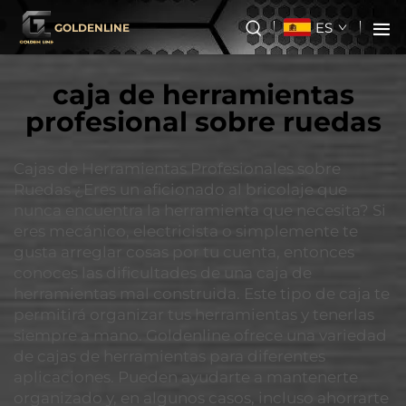
ES
GOLDENLINE
caja de herramientas
profesional sobre ruedas
Cajas de Herramientas Profesionales sobre
Ruedas ¿Eres un aficionado al bricolaje que
nunca encuentra la herramienta que necesita? Si
eres mecánico, electricista o simplemente te
gusta arreglar cosas por tu cuenta, entonces
conoces las dificultades de una caja de
herramientas mal construida. Este tipo de caja te
permitirá organizar tus herramientas y tenerlas
siempre a mano. Goldenline ofrece una variedad
de cajas de herramientas para diferentes
aplicaciones. Pueden ayudarte a mantenerte
organizado y, en algunos casos, incluso ahorrarte