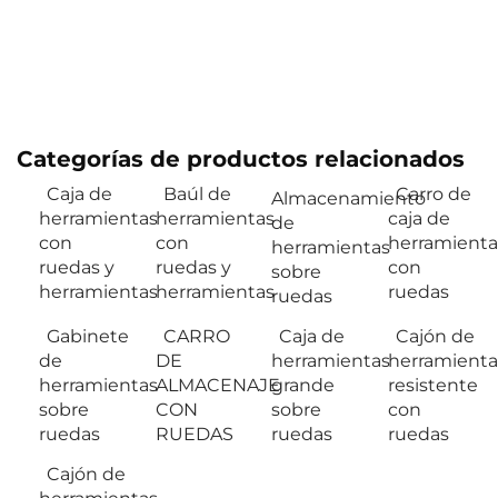
Categorías de productos relacionados
Caja de
Baúl de
Carro de
Almacenamiento
herramientas
herramientas
caja de
de
con
con
herramienta
herramientas
ruedas y
ruedas y
con
sobre
herramientas
herramientas
ruedas
ruedas
Gabinete
CARRO
Caja de
Cajón de
de
DE
herramientas
herramienta
herramientas
ALMACENAJE
grande
resistente
sobre
CON
sobre
con
ruedas
RUEDAS
ruedas
ruedas
Cajón de